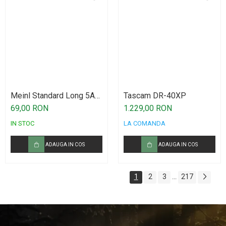
Meinl Standard Long 5A
Tascam DR-40XP
Drumstick American
69,00 RON
1.229,00 RON
Hickory SB103
IN STOC
LA COMANDA
ADAUGA IN COS
ADAUGA IN COS
1
2
3
217
...