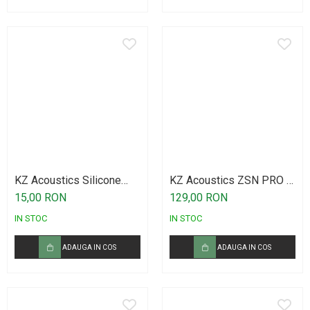
KZ Acoustics Silicone
KZ Acoustics ZSN PRO X
Earplugs Set LMS
Black
15,00 RON
129,00 RON
IN STOC
IN STOC
ADAUGA IN COS
ADAUGA IN COS