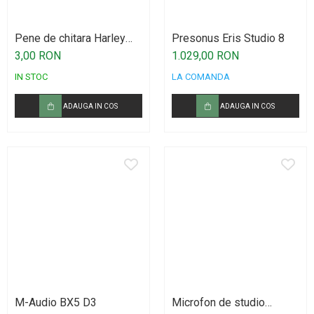
Procesoare si efecte
Shockmount
Pene de chitara Harley
Presonus Eris Studio 8
Stabilizatoare de tensiune UPS si
Benton
3,00 RON
1.029,00 RON
Power Conditioner
IN STOC
LA COMANDA
Unelte Audio
Microfoane
ADAUGA IN COS
ADAUGA IN COS
Accesorii de microfoane
Capsule de microfon
Case-uri de microfoane
Microfoane de broadcast
Microfoane de instrumente
Microfoane de masurare si calibrare
Microfoane de studio
Microfoane de Suprafata
Microfoane de voce si live
M-Audio BX5 D3
Microfon de studio