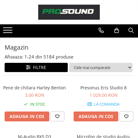
Magazin
Sonorizare / PA
Accesorii sonorizare, PA
Magazin
Adaptoare phantom
Afiseaza:
1-
24
din
5184
produse
Adresare publica 100V
Amplificatoare Audio
FILTRE
Boxe Audio
Ecrane de difuzie
Pene de chitara Harley Benton
Presonus Eris Studio 8
Mixere audio
3,00 RON
1.029,00 RON
Monitorizare In-Ear
IN STOC
LA COMANDA
Pickup-uri, platane & accesorii
Playere si Recordere
ADAUGA IN COS
ADAUGA IN COS
Procesoare si efecte
Shockmount
M-Audio BX5 D3
Microfon de studio Audio-