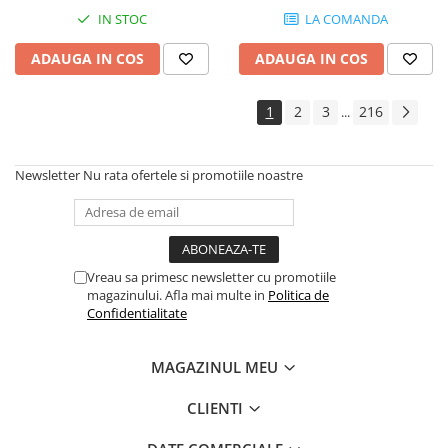
Instrumente si jucarii pentru copii
IN STOC
LA COMANDA
Instrumente traditionale
Tobe
ADAUGA IN COS
ADAUGA IN COS
DJ
Accesorii DJ
1
2
3
216
...
Accesorii Pick-up si Vinyl
Case-uri DJ
Newsletter
Nu rata ofertele si promotiile noastre
CD Playere DJ
Console DJ
Controllere MIDI - USB DAW
Genti pentru DJ
Vreau sa primesc newsletter cu promotiile
Mixere DJ
magazinului. Afla mai multe in
Politica de
Confidentialitate
Platane DJ
Samplere si controllere
MAGAZINUL MEU
Stative si pupitre DJ
Cabluri si conectori
CLIENTI
Cabluri adaptoare, cabluri Y