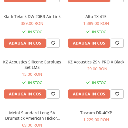
Comenzi si controllere
Ecrane LED
Efecte de lumini
Klark Teknik DW 20BR Air Link
Alto TX 415
Lasere
389,00 RON
1.389,00 RON
Masini de fum si ceata
IN STOC
IN STOC
Mixere DMX
ADAUGA IN COS
ADAUGA IN COS
Moving Head-uri
Par Led si Pinspot
Proiectoare
KZ Acoustics Silicone Earplugs
KZ Acoustics ZSN PRO X Black
Set LMS
Scene şi Ring-uri de Dans
129,00 RON
15,00 RON
Stative si schela lumini
Instrumente Muzicale
IN STOC
IN STOC
Chitare si bass
ADAUGA IN COS
ADAUGA IN COS
Claviaturi
Instrumente cu arcus
Meinl Standard Long 5A
Tascam DR-40XP
Instrumente de percutie
Drumstick American Hickory
1.229,00 RON
Instrumente de suflat
SB103
69,00 RON