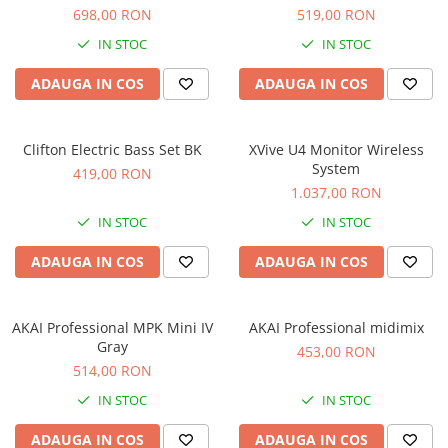
Microfoane de studio
698,00 RON
519,00 RON
Monitoare de studio
IN STOC
IN STOC
Pop filtre
Preamplificatoare
ADAUGA IN COS
ADAUGA IN COS
Protectii antifonice pentru urechi
Rack studio
Clifton Electric Bass Set BK
XVive U4 Monitor Wireless
Recordere de studio
System
419,00 RON
Recordere portabile
1.037,00 RON
Sintetizatoare
IN STOC
IN STOC
Standuri si stative de monitoare
ADAUGA IN COS
ADAUGA IN COS
Subwoofere de studio
Tratament acustic
Lumini si efecte
AKAI Professional MPK Mini IV
AKAI Professional midimix
Accesorii pentru lumini
Gray
453,00 RON
514,00 RON
Bare Led
Cabluri de Alimentare
IN STOC
IN STOC
Case-uri de lumini
ADAUGA IN COS
ADAUGA IN COS