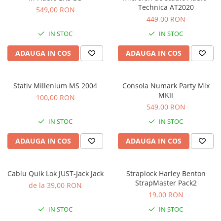
Stabilizatoare de tensiune UPS si
Technica AT2020
549,00 RON
Power Conditioner
449,00 RON
Unelte Audio
IN STOC
IN STOC
Microfoane
Accesorii de microfoane
ADAUGA IN COS
ADAUGA IN COS
Capsule de microfon
Case-uri de microfoane
Stativ Millenium MS 2004
Consola Numark Party Mix
Microfoane de broadcast
MKII
100,00 RON
Microfoane de instrumente
549,00 RON
Microfoane de masurare si
IN STOC
IN STOC
calibrare
Microfoane de studio
ADAUGA IN COS
ADAUGA IN COS
Microfoane de Suprafata
Microfoane de voce si live
Cablu Quik Lok JUST-Jack Jack
Straplock Harley Benton
Microfoane lavaliera si headset
StrapMaster Pack2
de la 39,00 RON
Microfoane podcast, USB, iOS /
19,00 RON
Android
IN STOC
IN STOC
Microfoane pt Camere Video