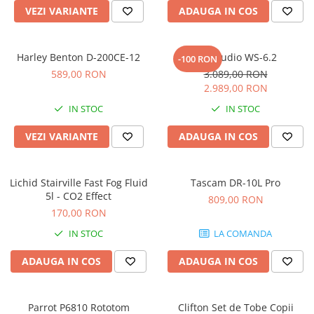
Microfoane pt instalatii si
VEZI VARIANTE
ADAUGA IN COS
conferinta
Microfoane Ribbon
Harley Benton D-200CE-12
Kali Audio WS-6.2
Microfoane stereo
-100 RON
589,00 RON
3.089,00 RON
Microfoane Suspendabile
2.989,00 RON
Microfoane wireless si sisteme
IN STOC
IN STOC
Stative de microfon
Studio si inregistrari
VEZI VARIANTE
ADAUGA IN COS
Accesorii de microfoane
Accesorii de rack
Lichid Stairville Fast Fog Fluid
Tascam DR-10L Pro
Accesorii echipamente de studio
5l - CO2 Effect
809,00 RON
Clape MIDI
170,00 RON
Controllere MIDI - USB DAW
IN STOC
LA COMANDA
Controllere monitoare de studio
ADAUGA IN COS
ADAUGA IN COS
Convertoare AD/DA
Interfete audio
Interfete MIDI si Cabluri Midi-USB
Parrot P6810 Rototom
Clifton Set de Tobe Copii