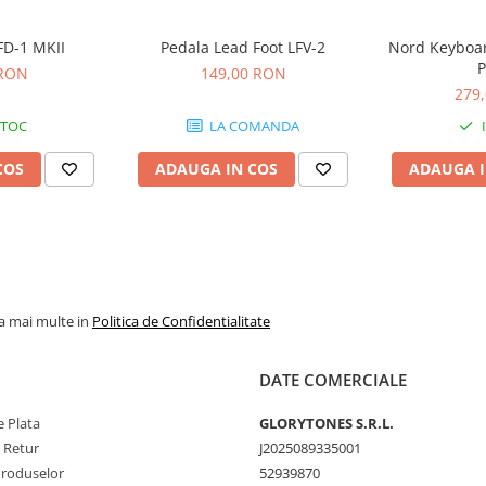
FD-1 MKII
Pedala Lead Foot LFV-2
Nord Keyboar
P
 RON
149,00 RON
279
STOC
LA COMANDA
COS
ADAUGA IN COS
ADAUGA I
la mai multe in
Politica de Confidentialitate
DATE COMERCIALE
 Plata
GLORYTONES S.R.L.
e Retur
J2025089335001
Produselor
52939870