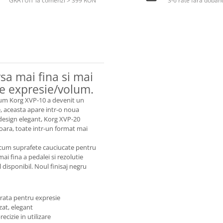
GRATUIT la comenzi > 399 RON
3-6 rate fara doban
sa mai fina si mai
de expresie/volum.
olum Korg XVP-10 a devenit un
re, aceasta apare intr-o noua
 design elegant, Korg XVP-20
ioara, toate intr-un format mai
ecum suprafete cauciucate pentru
ai fina a pedalei si rezolutie
 disponibil. Noul finisaj negru
eparata pentru expresie
zat, elegant
cizie in utilizare