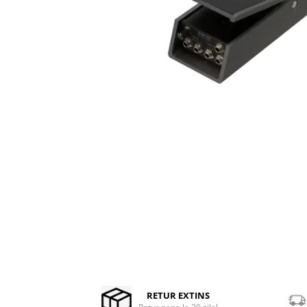
Stabilizatoare de tensiune UPS si
Power Conditioner
Unelte Audio
Microfoane
Accesorii de microfoane
Capsule de microfon
Case-uri de microfoane
Microfoane de broadcast
Microfoane de instrumente
Microfoane de masurare si
calibrare
Microfoane de studio
Microfoane de Suprafata
Microfoane de voce si live
Distribuie
Microfoane lavaliera si headset
pe
Facebook
Microfoane podcast, USB, iOS /
Android
RETUR EXTINS
Microfoane pt Camere Video