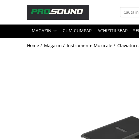
Magazin
MAGAZIN
CUM CUMPAR
ACHIZITII SEAP
SE
Sonorizare / PA
Accesorii sonorizare, PA
Home /
Magazin /
Instrumente Muzicale /
Claviaturi
Adaptoare phantom
Adresare publica 100V
Amplificatoare Audio
Boxe Audio
Ecrane de difuzie
Mixere audio
Monitorizare In-Ear
Pickup-uri, platane & accesorii
Playere si Recordere
Procesoare si efecte
Shockmount