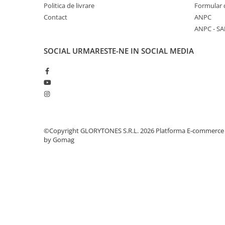
Instrumente si jucarii pentru copii
Politica de livrare
Formular 
Instrumente traditionale
Contact
ANPC
Tobe
ANPC - SA
DJ
SOCIAL
URMARESTE-NE IN SOCIAL MEDIA
Accesorii DJ
Accesorii Pick-up si Vinyl
Case-uri DJ
CD Playere DJ
Console DJ
Controllere MIDI - USB DAW
©Copyright GLORYTONES S.R.L. 2026
Platforma E-commerce
Genti pentru DJ
by Gomag
Mixere DJ
Platane DJ
Samplere si controllere
Stative si pupitre DJ
Cabluri si conectori
Cabluri adaptoare, cabluri Y