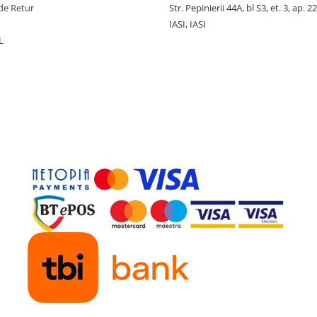
de Retur
Str. Pepinierii 44A, bl S3, et. 3, ap. 22
IASI, IASI
L