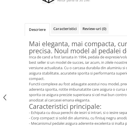
Retur pana la 30 zile!
Microfoane pt instalatii si
conferinta
Microfoane Ribbon
Microfoane stereo
Caracteristici
Review-uri
(0)
Descriere
Microfoane Suspendabile
Microfoane wireless si sisteme
Mai eleganta, mai compacta, cur
Stative de microfon
precisa. Noul model al pedalei 
Studio si inregistrari
Inca de cand a fost lansata in 1994, pedala de expresie/v
Accesorii de microfoane
best seller si un model de succes, iar acum, in zilele noast
versiune actualizata. Cu o carcasa durabila din aluminiu si
Accesorii de rack
asigura stabilitate, acuratete sporita si performanta super
Accesorii echipamente de studio
compact.
Clape MIDI
Functii complexe au fost adaugate acestui nou model, pr
aderenta sporita, rotite imbunatatite care asigura o cursa m
Controllere MIDI - USB DAW
sporita ce asigura precizie superioara si cel mai bun control
Controllere monitoare de studio
anodizat al carcasei emana eleganta.
Caracteristici principale:
Convertoare AD/DA
- Echipata cu doua perechi de iesiri si intrari, si o iesire s
Interfete audio
- Corp compact si solid din aluminiu, cu finisaj negru anodi
Interfete MIDI si Cabluri Midi-USB
- Mecanismul pedalei asigura aderente excelenta si inalta pre