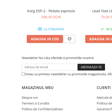
Comenzi si controllere
Ecrane LED
Korg EXP-2 - Pedala expresie
Lead Foot L
Efecte de lumini
398,00 RON
70,00
Lasere
Masini de fum si ceata
LA COMANDA
IN 
Mixere DMX
ADAUGA IN COS
ADAUGA IN 
Moving Head-uri
Par Led si Pinspot
Proiectoare
Newsletter
Nu rata ofertele si promotiile noastre
Scene şi Ring-uri de Dans
Stative si schela lumini
Instrumente Muzicale
Vreau sa primesc newsletter cu promotiile magazinului. Af
Chitare si bass
Claviaturi
MAGAZINUL MEU
CLIENTI
Instrumente cu arcus
Despre noi
Metode de
Instrumente de percutie
Termeni si Conditii
Politica d
Instrumente de suflat
Politica de Confidentialitate
Garantia 