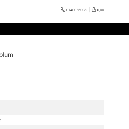
0740036008
0,00
Volum
m