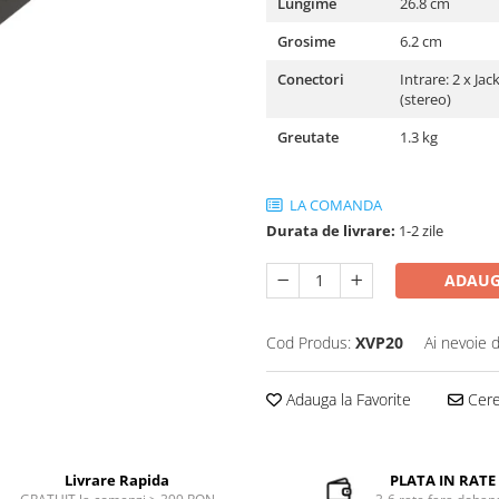
Lungime
26.8 cm
Grosime
6.2 cm
Conectori
Intrare: 2 x Ja
(stereo)
Greutate
1.3 kg
LA COMANDA
Durata de livrare:
1-2 zile
ADAUG
Cod Produs:
XVP20
Ai nevoie 
Adauga la Favorite
Cere 
Livrare Rapida
PLATA IN RATE