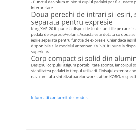
Microfoane de studio
- Punctul de volum minim si cuplul pedalei pot fi ajustate pe
interpretare
Monitoare de studio
Doua perechi de intrari si iesiri, s
Pop filtre
separata pentru expresie
Preamplificatoare
Korg XVP-20 iti pune la dispozitie toate functiile pe care le
Protectii antifonice pentru urechi
pedala de expresie/volum. Aceasta este dotata cu doua setur
iesire separata pentru functia de expresie. Chiar daca iesir
Rack studio
disponibile si la modelul anterioar, XVP-20 iti pune la dispo
Recordere de studio
superioara.
Recordere portabile
Corp compact si solid din alumi
Sintetizatoare
Designul corpului asigura portabilitate sporita, iar corpul s
stabilitatea pedalei in timpul utilizarii. Finisajul exterior a
Standuri si stative de monitoare
nava amiral a sintetizatoarelor workstation KORG, respec
Subwoofere de studio
Tratament acustic
Lumini si efecte
Informatii conformitate produs
Accesorii pentru lumini
Bare Led
Cabluri de Alimentare
Case-uri de lumini