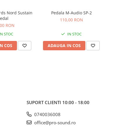
ds Nord Sustain
Pedala M-Audio SP-2
Casio SP
edal
110,00 RON
2
,00 RON
IN STOC
IN STOC
N COS
ADAUGA IN COS
ADAUG
SUPORT CLIENTI
10:00 - 18:00
0740036008
office@pro-sound.ro