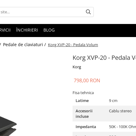
RVICII
ÎNCHIRIERI
BLOG
 /
Pedale de claviaturi /
Korg XVP-20 - Pedala Volum
Korg XVP-20 - Pedala 
Korg
798,00 RON
Fisa tehnica
Latime
9 cm
Accesorii
Cablu stereo
incluse
Impedanta
50K - 100K Oh