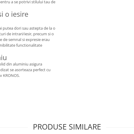
ntru a se potrivi stilului tau de
i o iesire
-ai putea dori sau astepta de la o
i de intrari/iesir, precum si o
ile de semnal si expresie erau
nibilitate functionalitate
niu
olid din aluminiu asigura
nodizat se asorteaza perfect cu
tiv KRONOS.
PRODUSE SIMILARE