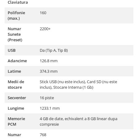
Claviatura
Microfoane pt instalatii si
conferinta
Polifonie
160
Microfoane Ribbon
(max.)
Microfoane stereo
Numar
2200+
Microfoane Suspendabile
Sunete
(Preset)
Microfoane wireless si sisteme
Stative de microfon
USB
Da (Tip A, Tip B)
Studio si inregistrari
Adancime
126.8 mm
Accesorii de microfoane
Latime
374.3 mm
Accesorii de rack
Medii de
Stick USB (nu este inclus), Card SD (nu este
Accesorii echipamente de studio
stocare
inclus), Stocare Interna (1 Gb)
Clape MIDI
Secventer
16 piste
Controllere MIDI - USB DAW
Controllere monitoare de studio
Lungime
1233.1 mm
Convertoare AD/DA
Memorie
4 GB de date, echivalent a 8 GB linear dupa
Interfete audio
PCM
compresie
Interfete MIDI si Cabluri Midi-USB
Numar
768