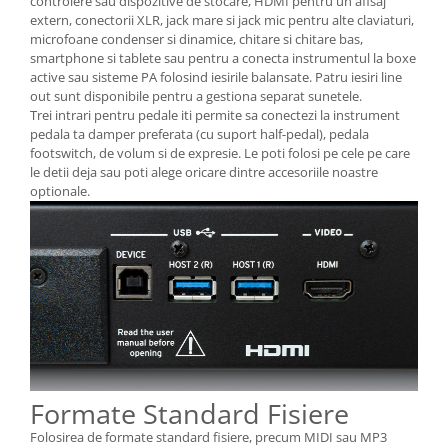
controlere sau dispozitive de stocare, HDMI pentru un afisaj
extern, conectorii XLR, jack mare si jack mic pentru alte claviaturi,
microfoane condenser si dinamice, chitare si chitare bas,
smartphone si tablete sau pentru a conecta instrumentul la boxe
active sau sisteme PA folosind iesirile balansate. Patru iesiri line
out sunt disponibile pentru a gestiona separat sunetele.
Trei intrari pentru pedale iti permite sa conectezi la instrument
pedala ta damper preferata (cu suport half-pedal), pedala
footswitch, de volum si de expresie. Le poti folosi pe cele pe care
le detii deja sau poti alege oricare dintre accesoriile noastre
optionale.
Formate Standard Fisiere
Folosirea de formate standard fisiere, precum MIDI sau MP3