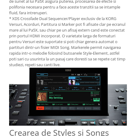
de sunet al lui Pa5X asigura puterea, procesarea de efecte si
polifonia necesara pentru a face aceste tranzitii sa se intample
fluid, fara intreruperi.
* XDS Crossfade Dual Sequencer/Player exclusiv de la KORG
Versuri, Acorduri, Partitura si Marker pot fi afisate clar pe ecranul
mare al lui Pa5X, sau chiar pe un afisaj extern cand este conectat
prin portul HDMI incorporat. O varietate larga de formaturi
pentru Versuri este suportate si poti chiar genera automat o
partituri dintr-un fisier MIDI Song. Markerele permit navigarea
rapida intr-o melodie folosind butoanele Style-Element, astfel
poti sari cu usurinta la un pasaj care doresti sa se repete cat timp
studiezi, repeti sau canti live.
Crearea de Styles si Songs