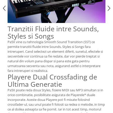
Tranzitii Fluide intre Sounds,
Styles si Songs
Pa5X vine cu tehnologia Smooth Sound Transition (SST) ce
permite tranzitii fluide intre Sounds, Styles si Songs fara
intreruperi. Cand selectezi un element diferit, sunetul, efectele si
secventele vor continua sa fie redate, dar vor pierde treptat si
natural din volum pana dispar si pana este gata pentru
urmatoarea secventa sau nota, asigurand astfel o interpretare
fara intreruperi si realistica.
Playere Dual Crossfading de
Ultima Generatie
Pa5X poate reda doua Styles, fisiere MIDI sau MP3 simultan si in
orice combinatie, posibilitate asigurata de Playerele* duale
incorporate. Aceste doua Playere pot fi mixate folosind
crossfader-ul, sau unul poate fi folosit sa redea o melodie, in timp
ce al doilea asteapta sa fie pornit. Iar in tot acest timp, motorul