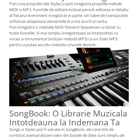
Poti crea propriile tale Styles si poti inregistra propriile melodii
MIDI si MP3. Functiile de editare incluse permit editarea in detaliu
al fiecarui eveniment inregistrat in parte. Un tabel de transpozitie
sofisticat adapteaza secventele la orice acord ai canta.
Poti inregistra o melodie MIDI folosind Sequencer-ul dotat cu
toate functiile. Si mai simplu, inregistreaza ce interpretezi cu
vocea si intrumentul (inclusiv melodii MP3) ca un fisier MP3
pentru a putea asculta melodia oriunde doresti.
SongBook: O Librarie Muzicala
Intotdeauna la Indemana Ta
Songs si Styles pot fi salvate in SongBook, ale carei linii de
continut asemanatoare celor din bazele de date sunt simplu de