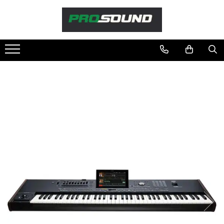
Magazin
Sonorizare / PA
Accesorii sonorizare, PA
Adaptoare phantom
Adresare publica 100V
Amplificatoare Audio
Boxe Audio
Ecrane de difuzie
Mixere audio
Monitorizare In-Ear
Pickup-uri, platane & accesorii
Playere si Recordere
Procesoare si efecte
Shockmount