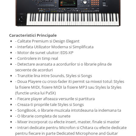
Cabluri audio
Cabluri de boxe
Cabluri de instrumente
Cabluri de microfon
Cabluri DMX
Caracteristici Principale
Cabluri la metru
- Calitate Premium si Design Elegant
- Interfata Utilizator Moderna si Simplificata
Cabluri MIDI si audio digitale
- Motor de sunet uluitor: EDS-XP
Cabluri multicore
- Controlere in timp real
- Detectare avansata a acordurilor si o librarie plina de
Conectori
secvente de acorduri
Standuri stative si pupitre
- Tranzitie lina intre Sounds, Styles si Songs
- Doua Playere cu cross-fader iti permit sa mixezi totul: Styles
Accesorii stative
la fisiere MIDI, fisiere MIDI la fisiere MP3 sau Styles la Styles
Stative de mixer
(functie unica lui Pa5X)
Stative de partituri
- Fiecare player afiseaza versurile si partitura
- Creaza-ti propriile tale Styles si Songs
Case-uri, rack, huse si genti
- SongBook, o librarie muzicala intotdeauna la indemana ta
Case-uri universale
- O librarie completa de sunete
- Mixer incorporat cu efecte insert, master, finale si master
Pachete si bundle
- Intrari dedicate pentru Microfon si Chitara cu efecte dedicate
Casti Audio
pentru fiecare in parte Dedicated Microphone and Guitar