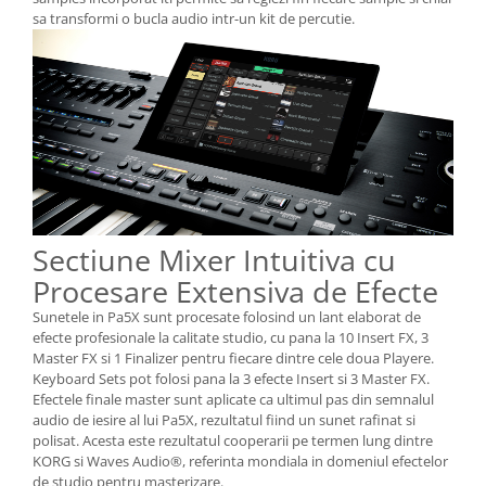
sa transformi o bucla audio intr-un kit de percutie.
Sectiune Mixer Intuitiva cu
Procesare Extensiva de Efecte
Sunetele in Pa5X sunt procesate folosind un lant elaborat de
efecte profesionale la calitate studio, cu pana la 10 Insert FX, 3
Master FX si 1 Finalizer pentru fiecare dintre cele doua Playere.
Keyboard Sets pot folosi pana la 3 efecte Insert si 3 Master FX.
Efectele finale master sunt aplicate ca ultimul pas din semnalul
audio de iesire al lui Pa5X, rezultatul fiind un sunet rafinat si
polisat. Acesta este rezultatul cooperarii pe termen lung dintre
KORG si Waves Audio®, referinta mondiala in domeniul efectelor
de studio pentru masterizare.