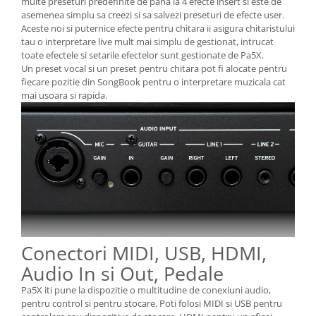
multe preseturi predefinite de pana la 4 efecte insert si este de
asemenea simplu sa creezi si sa salvezi preseturi de efecte user.
Aceste noi si puternice efecte pentru chitara ii asigura chitaristului
tau o interpretare live mult mai simplu de gestionat, intrucat
toate efectele si setarile efectelor sunt gestionate de Pa5X.
Un preset vocal si un preset pentru chitara pot fi alocate pentru
fiecare pozitie din SongBook pentru o interpretare muzicala cat
mai usoara si rapida.
Conectori MIDI, USB, HDMI,
Audio In si Out, Pedale
Pa5X iti pune la dispozitie o multitudine de conexiuni audio,
pentru control si pentru stocare. Poti folosi MIDI si USB pentru