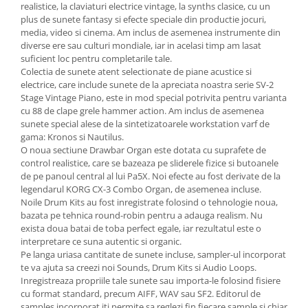
realistice, la claviaturi electrice vintage, la synths clasice, cu un
plus de sunete fantasy si efecte speciale din productie jocuri,
media, video si cinema. Am inclus de asemenea instrumente din
diverse ere sau culturi mondiale, iar in acelasi timp am lasat
suficient loc pentru completarile tale.
Colectia de sunete atent selectionate de piane acustice si
electrice, care include sunete de la apreciata noastra serie SV-2
Stage Vintage Piano, este in mod special potrivita pentru varianta
cu 88 de clape grele hammer action. Am inclus de asemenea
sunete special alese de la sintetizatoarele workstation varf de
gama: Kronos si Nautilus.
O noua sectiune Drawbar Organ este dotata cu suprafete de
control realistice, care se bazeaza pe sliderele fizice si butoanele
de pe panoul central al lui Pa5X. Noi efecte au fost derivate de la
legendarul KORG CX-3 Combo Organ, de asemenea incluse.
Noile Drum Kits au fost inregistrate folosind o tehnologie noua,
bazata pe tehnica round-robin pentru a adauga realism. Nu
exista doua batai de toba perfect egale, iar rezultatul este o
interpretare ce suna autentic si organic.
Pe langa uriasa cantitate de sunete incluse, sampler-ul incorporat
te va ajuta sa creezi noi Sounds, Drum Kits si Audio Loops.
Inregistreaza propriile tale sunete sau importa-le folosind fisiere
cu format standard, precum AIFF, WAV sau SF2. Editorul de
samples incorporat iti permite sa reglezi fin fiecare sample si chiar