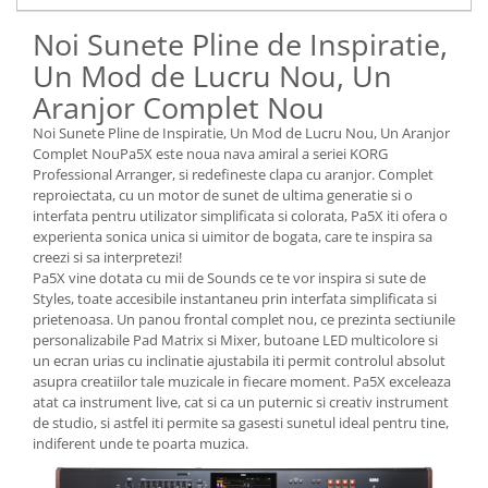
Instrumente si jucarii pentru copii
Instrumente traditionale
Noi Sunete Pline de Inspiratie,
Tobe
Un Mod de Lucru Nou, Un
DJ
Aranjor Complet Nou
Accesorii DJ
Noi Sunete Pline de Inspiratie, Un Mod de Lucru Nou, Un Aranjor
Accesorii Pick-up si Vinyl
Complet NouPa5X este noua nava amiral a seriei KORG
Professional Arranger, si redefineste clapa cu aranjor. Complet
Case-uri DJ
reproiectata, cu un motor de sunet de ultima generatie si o
CD Playere DJ
interfata pentru utilizator simplificata si colorata, Pa5X iti ofera o
Console DJ
experienta sonica unica si uimitor de bogata, care te inspira sa
creezi si sa interpretezi!
Controllere MIDI - USB DAW
Pa5X vine dotata cu mii de Sounds ce te vor inspira si sute de
Genti pentru DJ
Styles, toate accesibile instantaneu prin interfata simplificata si
Mixere DJ
prietenoasa. Un panou frontal complet nou, ce prezinta sectiunile
personalizabile Pad Matrix si Mixer, butoane LED multicolore si
Platane DJ
un ecran urias cu inclinatie ajustabila iti permit controlul absolut
Samplere si controllere
asupra creatiilor tale muzicale in fiecare moment. Pa5X exceleaza
Stative si pupitre DJ
atat ca instrument live, cat si ca un puternic si creativ instrument
de studio, si astfel iti permite sa gasesti sunetul ideal pentru tine,
Cabluri si conectori
indiferent unde te poarta muzica.
Cabluri adaptoare, cabluri Y