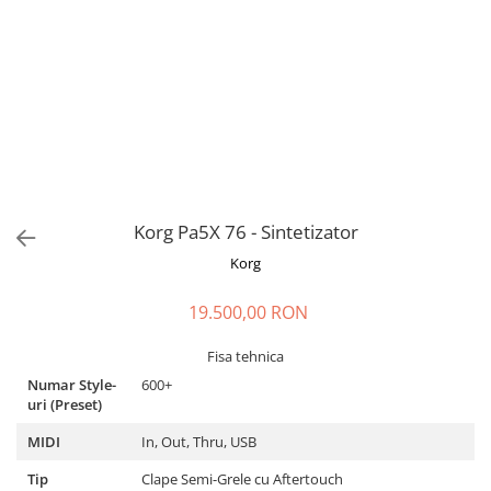
Stabilizatoare de tensiune UPS si
Power Conditioner
Unelte Audio
Microfoane
Accesorii de microfoane
Capsule de microfon
Case-uri de microfoane
Microfoane de broadcast
Microfoane de instrumente
Korg Pa5X 76 - Sintetizator
Microfoane de masurare si
Korg
calibrare
Microfoane de studio
19.500,00 RON
Microfoane de Suprafata
Fisa tehnica
Microfoane de voce si live
Numar Style-
600+
Microfoane lavaliera si headset
uri (Preset)
Microfoane podcast, USB, iOS /
MIDI
In, Out, Thru, USB
Android
Microfoane pt Camere Video
Tip
Clape Semi-Grele cu Aftertouch