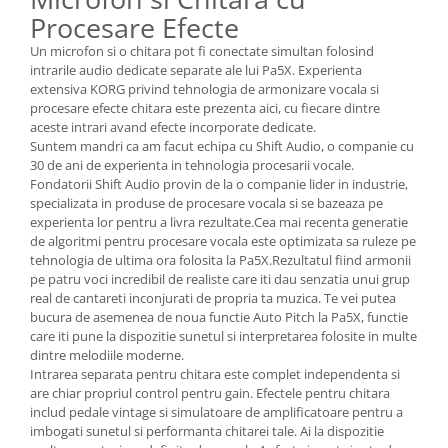
Procesare Efecte
Un microfon si o chitara pot fi conectate simultan folosind
intrarile audio dedicate separate ale lui Pa5X. Experienta
extensiva KORG privind tehnologia de armonizare vocala si
procesare efecte chitara este prezenta aici, cu fiecare dintre
aceste intrari avand efecte incorporate dedicate.
Suntem mandri ca am facut echipa cu Shift Audio, o companie cu
30 de ani de experienta in tehnologia procesarii vocale.
Fondatorii Shift Audio provin de la o companie lider in industrie,
specializata in produse de procesare vocala si se bazeaza pe
experienta lor pentru a livra rezultate.Cea mai recenta generatie
de algoritmi pentru procesare vocala este optimizata sa ruleze pe
tehnologia de ultima ora folosita la Pa5X.Rezultatul fiind armonii
pe patru voci incredibil de realiste care iti dau senzatia unui grup
real de cantareti inconjurati de propria ta muzica. Te vei putea
bucura de asemenea de noua functie Auto Pitch la Pa5X, functie
care iti pune la dispozitie sunetul si interpretarea folosite in multe
dintre melodiile moderne.
Intrarea separata pentru chitara este complet independenta si
are chiar propriul control pentru gain. Efectele pentru chitara
includ pedale vintage si simulatoare de amplificatoare pentru a
imbogati sunetul si performanta chitarei tale. Ai la dispozitie