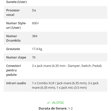
Microfoane de studio
Sunete (User)
Monitoare de studio
Procesor
Da
Pop filtre
vocal
Preamplificatoare
Numar Style-
600+
Protectii antifonice pentru urechi
uri (User)
Rack studio
Numar
384
Recordere de studio
Drumkits
Recordere portabile
Greutate
17.4 kg
Sintetizatoare
Numar clape
76
Standuri si stative de monitoare
Subwoofere de studio
Conectori
3 x Jack mare (6.35 mm - Damper, Switch, Pedal)
pentru
Tratament acustic
pedale
Lumini si efecte
Intrari audio
1 x Combo XLR / Jack mare (6.35 mm), 3 x Jack
Accesorii pentru lumini
mare (6.35 mm), 1 x Jack mic (3.5 mm)
Bare Led
Cabluri de Alimentare
IN STOC
Case-uri de lumini
Durata de livrare:
1-2