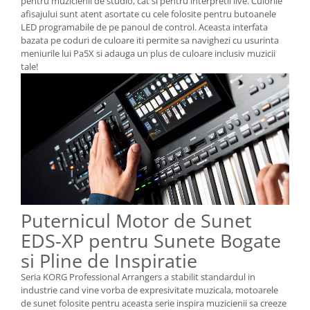
pentru muzicienii de studio, cat si pentru interpretii live. Culorile
afisajului sunt atent asortate cu cele folosite pentru butoanele
LED programabile de pe panoul de control. Aceasta interfata
bazata pe coduri de culoare iti permite sa navighezi cu usurinta
meniurile lui Pa5X si adauga un plus de culoare inclusiv muzicii
tale!
Puternicul Motor de Sunet
EDS-XP pentru Sunete Bogate
si Pline de Inspiratie
Seria KORG Professional Arrangers a stabilit standardul in
industrie cand vine vorba de expresivitate muzicala, motoarele
de sunet folosite pentru aceasta serie inspira muzicienii sa creeze