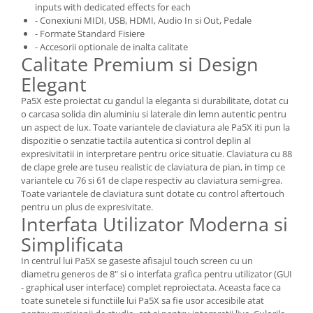
inputs with dedicated effects for each
Amplificatoare de casti
- Conexiuni MIDI, USB, HDMI, Audio In si Out, Pedale
Cabluri Earpad si accesorii de casti
- Formate Standard Fisiere
- Accesorii optionale de inalta calitate
Casti broadcast si Casti cu Microfon
Calitate Premium si Design
Casti DJ
Elegant
Casti Hi-fi
Pa5X este proiectat cu gandul la eleganta si durabilitate, dotat cu
Casti In ear pentru monitorizare
o carcasa solida din aluminiu si laterale din lemn autentic pentru
Casti Noise Cancelling
un aspect de lux. Toate variantele de claviatura ale Pa5X iti pun la
Casti Studio
dispozitie o senzatie tactila autentica si control deplin al
expresivitatii in interpretare pentru orice situatie. Claviatura cu 88
Casti wireless / fara fir
de clape grele are tuseu realistic de claviatura de pian, in timp ce
Idei de cadouri
variantele cu 76 si 61 de clape respectiv au claviatura semi-grea.
Toate variantele de claviatura sunt dotate cu control aftertouch
pentru un plus de expresivitate.
Interfata Utilizator Moderna si
Simplificata
In centrul lui Pa5X se gaseste afisajul touch screen cu un
diametru generos de 8" si o interfata grafica pentru utilizator (GUI
- graphical user interface) complet reproiectata. Aceasta face ca
toate sunetele si functiile lui Pa5X sa fie usor accesibile atat