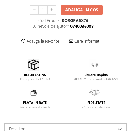
Comenzi si controllere
Ecrane LED
ADAUGA IN COS
Efecte de lumini
Cod Produs:
KORGPA5X76
Lasere
Ai nevoie de ajutor?
0740036008
Masini de fum si ceata
Mixere DMX
Adauga la Favorite
Cere informatii
Moving Head-uri
Par Led si Pinspot
Proiectoare
Scene şi Ring-uri de Dans
Livrare Rapida
RETUR EXTINS
Stative si schela lumini
GRATUIT la comenzi > 399 RON
Retur pana la 30 zile!
Instrumente Muzicale
Chitare si bass
Claviaturi
PLATA IN RATE
FIDELITATE
3-6 rate fara dobanda
2% puncte fidelitate
Instrumente cu arcus
Instrumente de percutie
Instrumente de suflat
Descriere