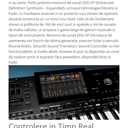
si sa cante. Pa5X prezinta motorul de sunet EDS-XP (Enhanced
Definition Synthesis – Expanded), urmasul tehnologiei folosite la
Pa4X, cu hardware avansat si un puternic nou sistem de operare,
ducand sunetul la un cu totul nou nivel. Cele 24 de Oscilatoare
stereo si polifonia de 160 de voci sunt in spatele a mii de sunete
de inalta calitate, ce acopera o gama larga de genuri muzicale si
tipuri de instrumente. Motorul de sunet EDS-XP introduce de
asemenea noi functii de ultima generatie, precum tobe si percutii
Round-Robin, Smooth Sound Transition, Sound-Controller cu trei
functionalitati, si multe altele. Acestea iti pun la dispozitie un nivel
de realism sonic si expresiv fara precedent, disponibil doar la
Pa5X.
Controlere in Timp Real