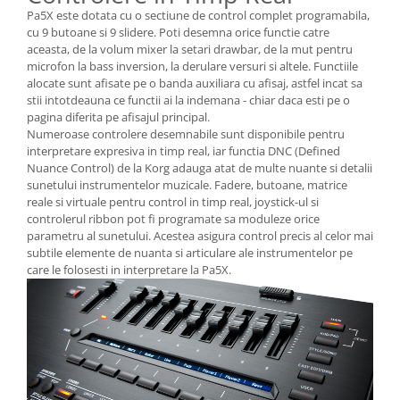
Pa5X este dotata cu o sectiune de control complet programabila,
cu 9 butoane si 9 slidere. Poti desemna orice functie catre
aceasta, de la volum mixer la setari drawbar, de la mut pentru
microfon la bass inversion, la derulare versuri si altele. Functiile
alocate sunt afisate pe o banda auxiliara cu afisaj, astfel incat sa
stii intotdeauna ce functii ai la indemana - chiar daca esti pe o
pagina diferita pe afisajul principal.
Numeroase controlere desemnabile sunt disponibile pentru
interpretare expresiva in timp real, iar functia DNC (Defined
Nuance Control) de la Korg adauga atat de multe nuante si detalii
sunetului instrumentelor muzicale. Fadere, butoane, matrice
reale si virtuale pentru control in timp real, joystick-ul si
controlerul ribbon pot fi programate sa moduleze orice
parametru al sunetului. Acestea asigura control precis al celor mai
subtile elemente de nuanta si articulare ale instrumentelor pe
care le folosesti in interpretare la Pa5X.