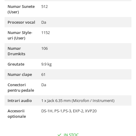
Microfoane de studio
Numar Sunete
512
Monitoare de studio
(User)
Pop filtre
Procesor vocal
Da
Preamplificatoare
Protectii antifonice pentru urechi
Numar Style-
1152
uri (User)
Rack studio
Recordere de studio
Numar
106
Drumkits
Recordere portabile
Sintetizatoare
Greutate
9.9 kg
Standuri si stative de monitoare
Numar clape
61
Subwoofere de studio
Conectori
Da
Tratament acustic
pentru pedale
Lumini si efecte
Intrari audio
1 x Jack 6.35 mm (Microfon / Instrument)
Accesorii pentru lumini
Accesorii
DS-1H, PS-1,PS-3, EXP-2, XVP20
Bare Led
optionale
Cabluri de Alimentare
Case-uri de lumini
IN STOC