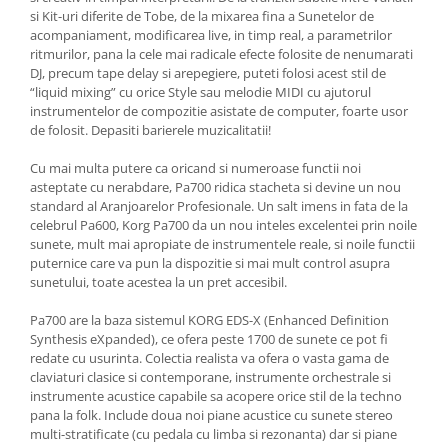
Cabluri audio
si Kit-uri diferite de Tobe, de la mixarea fina a Sunetelor de
Cabluri de boxe
acompaniament, modificarea live, in timp real, a parametrilor
ritmurilor, pana la cele mai radicale efecte folosite de nenumarati
Cabluri de instrumente
DJ, precum tape delay si arepegiere, puteti folosi acest stil de
Cabluri de microfon
“liquid mixing” cu orice Style sau melodie MIDI cu ajutorul
Cabluri DMX
instrumentelor de compozitie asistate de computer, foarte usor
de folosit. Depasiti barierele muzicalitatii!
Cabluri la metru
Cabluri MIDI si audio digitale
Cu mai multa putere ca oricand si numeroase functii noi
Cabluri multicore
asteptate cu nerabdare, Pa700 ridica stacheta si devine un nou
standard al Aranjoarelor Profesionale. Un salt imens in fata de la
Conectori
celebrul Pa600, Korg Pa700 da un nou inteles excelentei prin noile
Standuri stative si pupitre
sunete, mult mai apropiate de instrumentele reale, si noile functii
puternice care va pun la dispozitie si mai mult control asupra
Accesorii stative
sunetului, toate acestea la un pret accesibil.
Stative de mixer
Pa700 are la baza sistemul KORG EDS-X (Enhanced Definition
Stative de partituri
Synthesis eXpanded), ce ofera peste 1700 de sunete ce pot fi
Case-uri, rack, huse si genti
redate cu usurinta. Colectia realista va ofera o vasta gama de
claviaturi clasice si contemporane, instrumente orchestrale si
Case-uri universale
instrumente acustice capabile sa acopere orice stil de la techno
Pachete si bundle
pana la folk. Include doua noi piane acustice cu sunete stereo
multi-stratificate (cu pedala cu limba si rezonanta) dar si piane
Casti Audio