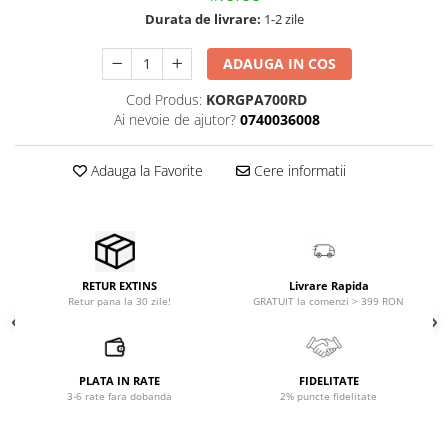
Comenzi si controllere
Durata de livrare:
1-2 zile
Ecrane LED
Efecte de lumini
ADAUGA IN COS
Lasere
Cod Produs:
KORGPA700RD
Masini de fum si ceata
Ai nevoie de ajutor?
0740036008
Mixere DMX
Moving Head-uri
Adauga la Favorite
Cere informatii
Par Led si Pinspot
Proiectoare
Scene şi Ring-uri de Dans
Stative si schela lumini
Livrare Rapida
Instrumente Muzicale
RETUR EXTINS
GRATUIT la comenzi > 399 RON
Retur pana la 30 zile!
Chitare si bass
Claviaturi
Instrumente cu arcus
PLATA IN RATE
FIDELITATE
Instrumente de percutie
3-6 rate fara dobanda
2% puncte fidelitate
Instrumente de suflat