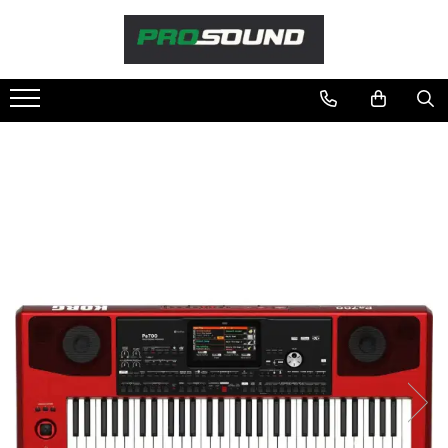
Magazin
Sonorizare / PA
Accesorii sonorizare, PA
Adaptoare phantom
Adresare publica 100V
Amplificatoare Audio
Boxe Audio
Ecrane de difuzie
Mixere audio
Monitorizare In-Ear
Pickup-uri, platane & accesorii
Playere si Recordere
Procesoare si efecte
Shockmount