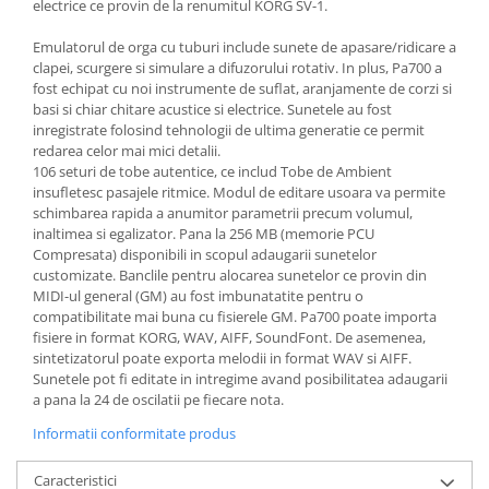
electrice ce provin de la renumitul KORG SV-1.
Amplificatoare de casti
Emulatorul de orga cu tuburi include sunete de apasare/ridicare a
Cabluri Earpad si accesorii de casti
clapei, scurgere si simulare a difuzorului rotativ. In plus, Pa700 a
Casti broadcast si Casti cu Microfon
fost echipat cu noi instrumente de suflat, aranjamente de corzi si
Casti DJ
basi si chiar chitare acustice si electrice. Sunetele au fost
inregistrate folosind tehnologii de ultima generatie ce permit
Casti Hi-fi
redarea celor mai mici detalii.
Casti In ear pentru monitorizare
106 seturi de tobe autentice, ce includ Tobe de Ambient
Casti Noise Cancelling
insufletesc pasajele ritmice. Modul de editare usoara va permite
schimbarea rapida a anumitor parametrii precum volumul,
Casti Studio
inaltimea si egalizator. Pana la 256 MB (memorie PCU
Casti wireless / fara fir
Compresata) disponibili in scopul adaugarii sunetelor
Idei de cadouri
customizate. Banclile pentru alocarea sunetelor ce provin din
MIDI-ul general (GM) au fost imbunatatite pentru o
compatibilitate mai buna cu fisierele GM. Pa700 poate importa
fisiere in format KORG, WAV, AIFF, SoundFont. De asemenea,
sintetizatorul poate exporta melodii in format WAV si AIFF.
Sunetele pot fi editate in intregime avand posibilitatea adaugarii
a pana la 24 de oscilatii pe fiecare nota.
Informatii conformitate produs
Caracteristici