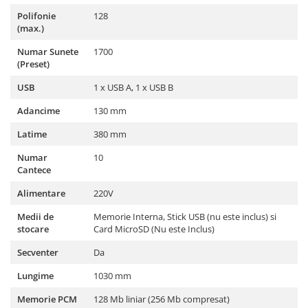
Microfoane pt instalatii si
Polifonie
128
conferinta
(max.)
Microfoane Ribbon
Numar Sunete
1700
Microfoane stereo
(Preset)
Microfoane Suspendabile
USB
1 x USB A, 1 x USB B
Microfoane wireless si sisteme
Stative de microfon
Adancime
130 mm
Studio si inregistrari
Latime
380 mm
Accesorii de microfoane
Numar
10
Accesorii de rack
Cantece
Accesorii echipamente de studio
Alimentare
220V
Clape MIDI
Medii de
Memorie Interna, Stick USB (nu este inclus) si
Controllere MIDI - USB DAW
stocare
Card MicroSD (Nu este Inclus)
Controllere monitoare de studio
Secventer
Da
Convertoare AD/DA
Interfete audio
Lungime
1030 mm
Interfete MIDI si Cabluri Midi-USB
Memorie PCM
128 Mb liniar (256 Mb compresat)