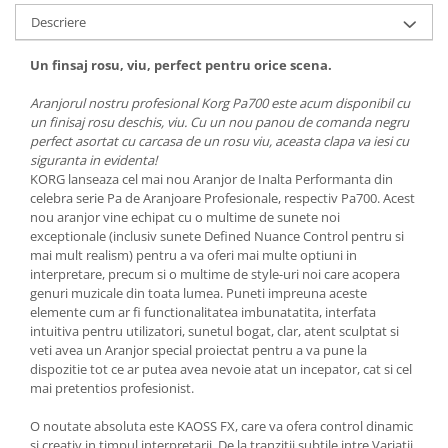
Instrumente si jucarii pentru copii
Descriere
Instrumente traditionale
Tobe
Un finsaj rosu, viu, perfect pentru orice scena.
DJ
Aranjorul nostru profesional Korg Pa700 este acum disponibil cu
Accesorii DJ
un finisaj rosu deschis, viu. Cu un nou panou de comanda negru
Accesorii Pick-up si Vinyl
perfect asortat cu carcasa de un rosu viu, aceasta clapa va iesi cu
siguranta in evidenta!
Case-uri DJ
KORG lanseaza cel mai nou Aranjor de Inalta Performanta din
CD Playere DJ
celebra serie Pa de Aranjoare Profesionale, respectiv Pa700. Acest
Console DJ
nou aranjor vine echipat cu o multime de sunete noi
exceptionale (inclusiv sunete Defined Nuance Control pentru si
Controllere MIDI - USB DAW
mai mult realism) pentru a va oferi mai multe optiuni in
Genti pentru DJ
interpretare, precum si o multime de style-uri noi care acopera
Mixere DJ
genuri muzicale din toata lumea. Puneti impreuna aceste
elemente cum ar fi functionalitatea imbunatatita, interfata
Platane DJ
intuitiva pentru utilizatori, sunetul bogat, clar, atent sculptat si
Samplere si controllere
veti avea un Aranjor special proiectat pentru a va pune la
Stative si pupitre DJ
dispozitie tot ce ar putea avea nevoie atat un incepator, cat si cel
mai pretentios profesionist.
Cabluri si conectori
Cabluri adaptoare, cabluri Y
O noutate absoluta este KAOSS FX, care va ofera control dinamic
si creativ in timpul interpretarii. De la tranzitii subtile intre Variatii