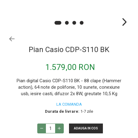
Microfoane de instrumente
Microfoane de masurare si calibrare
Microfoane de studio
Microfoane de Suprafata
Microfoane de voce si live
Pian Casio CDP-S110 BK
Microfoane lavaliera si headset
Microfoane podcast, USB, iOS /
1.579,00 RON
Android
Microfoane pt Camere Video
Pian digital Casio CDP-S110 BK - 88 clape (Hammer
action), 64 note de polifonie, 10 sunete, conexiune
Microfoane pt instalatii si conferinta
usb, iesire casti, difuzor 2x 8W, greutate 10,5 Kg
Microfoane Ribbon
LA COMANDA
Microfoane stereo
Durata de livrare:
1-7 zile
Microfoane Suspendabile
Microfoane wireless si sisteme
ADAUGA IN COS
Stative de microfon