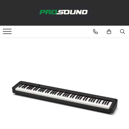
Magazin
Sonorizare / PA
Playere si Recordere
Procesoare si efecte
Shockmount
Stabilizatoare de tensiune UPS si
Power Conditioner
Unelte Audio
Microfoane
Accesorii de microfoane
Capsule de microfon
Case-uri de microfoane
Microfoane de broadcast