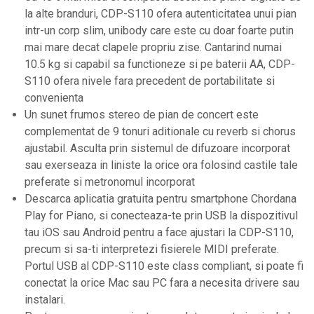
Ecrane LED
la alte branduri, CDP-S110 ofera autenticitatea unui pian
Efecte de lumini
intr-un corp slim, unibody care este cu doar foarte putin
Lasere
mai mare decat clapele propriu zise. Cantarind numai
10.5 kg si capabil sa functioneze si pe baterii AA, CDP-
Masini de fum si ceata
S110 ofera nivele fara precedent de portabilitate si
Mixere DMX
convenienta
Moving Head-uri
Un sunet frumos stereo de pian de concert este
complementat de 9 tonuri aditionale cu reverb si chorus
Par Led si Pinspot
ajustabil. Asculta prin sistemul de difuzoare incorporat
Proiectoare
sau exerseaza in liniste la orice ora folosind castile tale
Scene şi Ring-uri de Dans
preferate si metronomul incorporat
Stative si schela lumini
Descarca aplicatia gratuita pentru smartphone Chordana
Play for Piano, si conecteaza-te prin USB la dispozitivul
Instrumente Muzicale
tau iOS sau Android pentru a face ajustari la CDP-S110,
Chitare si bass
precum si sa-ti interpretezi fisierele MIDI preferate.
Claviaturi
Portul USB al CDP-S110 este class compliant, si poate fi
conectat la orice Mac sau PC fara a necesita drivere sau
Instrumente cu arcus
instalari.
Instrumente de percutie