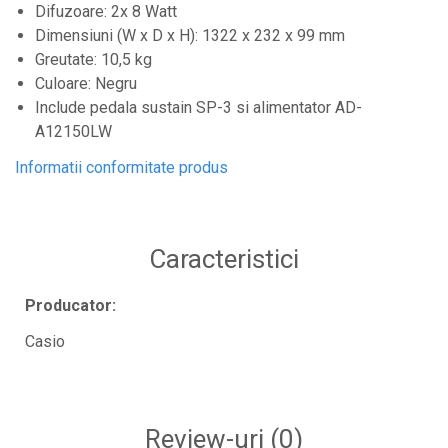
Samplere si controllere
Difuzoare: 2x 8 Watt
Dimensiuni (W x D x H): 1322 x 232 x 99 mm
Stative si pupitre DJ
Greutate: 10,5 kg
Cabluri si conectori
Culoare: Negru
Cabluri adaptoare, cabluri Y
Include pedala sustain SP-3 si alimentator AD-
Cabluri audio
A12150LW
Cabluri de boxe
Informatii conformitate produs
Cabluri de instrumente
Cabluri de microfon
Cabluri DMX
Caracteristici
Cabluri la metru
Producator:
Cabluri MIDI si audio digitale
Casio
Cabluri multicore
Conectori
Standuri stative si pupitre
Review-uri
(0)
Accesorii stative