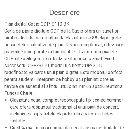
Protectii antifonice pentru urechi
Descriere
Rack studio
Recordere de studio
Pian digital Casio CDP-S110 BK
Seria de piane digitale CDP de la Casio ofera un sunet si
Recordere portabile
simt realist de pian, multumita claviaturii de 88 clape grele
Sintetizatoare
si sunetelor calitative de pian. Design simplificat, difuzoare
Standuri si stative de monitoare
puternice incorporate si functii utile - transforma pianele
Subwoofere de studio
CDP intr-o alegere excelenta pentru orice pianist. Fiind
succesorul CSP-S110, modelul curent CDP-S110
Tratament acustic
redefineste valoarea unui pian digital. Este modelul perfect
Lumini si efecte
pentru studenti, interpreti de hobby sau pianisti care au
Accesorii pentru lumini
nevoie de sunetul si simtul unui pian intr-un spatiu restrans.
Functii Cheie:
Bare Led
Claviatura noua, complet reconceputa tip scaled hammer
Cabluri de Alimentare
care ofera raspunsul traditional al unui pian de concert,
Case-uri de lumini
inclusiv cu suprafetele clapelor din abanos si fildes
Comenzi si controllere
sintetic
Cu 40% mai mica si compacta decat ale piane digitale de