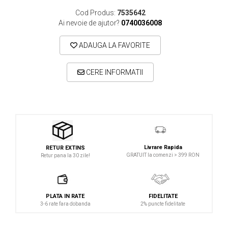
Cod Produs:
7535642
Studio si inregistrari
Ai nevoie de ajutor?
0740036008
Accesorii de microfoane
ADAUGA LA FAVORITE
Accesorii de rack
Accesorii echipamente de studio
CERE INFORMATII
Clape MIDI
Controllere MIDI - USB DAW
Controllere monitoare de studio
Convertoare AD/DA
Interfete audio
Livrare Rapida
RETUR EXTINS
Interfete MIDI si Cabluri Midi-USB
GRATUIT la comenzi > 399 RON
Retur pana la 30 zile!
Microfoane de studio
Monitoare de studio
PLATA IN RATE
FIDELITATE
Pop filtre
3-6 rate fara dobanda
2% puncte fidelitate
Preamplificatoare