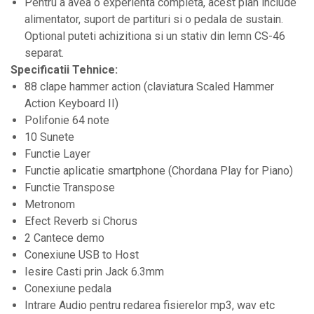
Pentru a avea o experienta completa, acest pian include
Instrumente de suflat
alimentator, suport de partituri si o pedala de sustain.
Instrumente si jucarii pentru copii
Optional puteti achizitiona si un stativ din lemn CS-46
separat.
Instrumente traditionale
Specificatii Tehnice:
Tobe
88 clape hammer action (claviatura Scaled Hammer
DJ
Action Keyboard II)
Polifonie 64 note
Accesorii DJ
10 Sunete
Accesorii Pick-up si Vinyl
Functie Layer
Case-uri DJ
Functie aplicatie smartphone (Chordana Play for Piano)
CD Playere DJ
Functie Transpose
Metronom
Console DJ
Efect Reverb si Chorus
Controllere MIDI - USB DAW
2 Cantece demo
Genti pentru DJ
Conexiune USB to Host
Iesire Casti prin Jack 6.3mm
Mixere DJ
Conexiune pedala
Platane DJ
Intrare Audio pentru redarea fisierelor mp3, wav etc