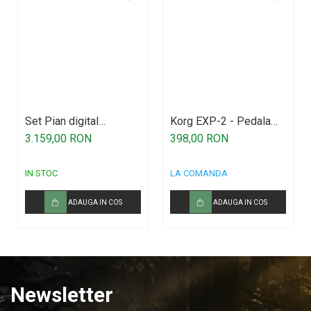
Casti wireless / fara fir
Idei de cadouri
Set Pian digital
Korg EXP-2 - Pedala
Hemingway DP-501
expresie
3.159,00 RON
398,00 RON
MKII AT
IN STOC
LA COMANDA
ADAUGA IN COS
ADAUGA IN COS
Newsletter