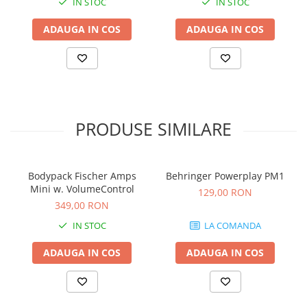
Comenzi si controllere
IN STOC
IN STOC
Ecrane LED
ADAUGA IN COS
ADAUGA IN COS
Efecte de lumini
Lasere
Masini de fum si ceata
Mixere DMX
Moving Head-uri
PRODUSE SIMILARE
Par Led si Pinspot
Proiectoare
Scene şi Ring-uri de Dans
Bodypack Fischer Amps
Behringer Powerplay PM1
Stative si schela lumini
Mini w. VolumeControl
129,00 RON
Instrumente Muzicale
349,00 RON
Chitare si bass
IN STOC
LA COMANDA
Claviaturi
ADAUGA IN COS
ADAUGA IN COS
Instrumente cu arcus
Instrumente de percutie
Instrumente de suflat