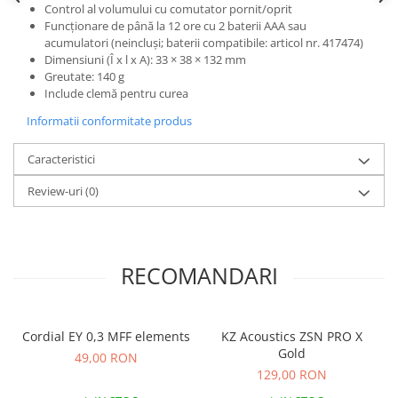
Microfoane de studio
Control al volumului cu comutator pornit/oprit
Monitoare de studio
Funcționare de până la 12 ore cu 2 baterii AAA sau
acumulatori (neincluși; baterii compatibile: articol nr. 417474)
Pop filtre
Dimensiuni (Î x l x A): 33 × 38 × 132 mm
Preamplificatoare
Greutate: 140 g
Include clemă pentru curea
Protectii antifonice pentru urechi
Rack studio
Informatii conformitate produs
Recordere de studio
Caracteristici
Recordere portabile
Sintetizatoare
Review-uri
(0)
Standuri si stative de monitoare
Subwoofere de studio
Tratament acustic
RECOMANDARI
Lumini si efecte
Accesorii pentru lumini
Bare Led
Cordial EY 0,3 MFF elements
KZ Acoustics ZSN PRO X
Gold
Cabluri de Alimentare
49,00 RON
129,00 RON
Case-uri de lumini