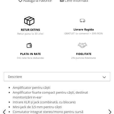
Adauga la Favorite
Cere informatii
Microfoane pt instalatii si
conferinta
Microfoane Ribbon
Microfoane stereo
Microfoane Suspendabile
Livrare Rapida
RETUR EXTINS
Microfoane wireless si sisteme
GRATUIT la comenzi > 399 RON
Retur pana la 30 zile!
Stative de microfon
Studio si inregistrari
PLATA IN RATE
FIDELITATE
Accesorii de microfoane
3-6 rate fara dobanda
2% puncte fidelitate
Accesorii de rack
Accesorii echipamente de studio
Clape MIDI
Descriere
Controllere MIDI - USB DAW
Amplificator pentru căști
Controllere monitoare de studio
Amplificator foarte compact pentru căști, destinat
Convertoare AD/DA
monitorizării in-ear
Interfete audio
Intrare XLR și jack (combinată, cu blocare)
Mini-jack de 3,5 mm pentru căști
Interfete MIDI si Cabluri Midi-USB
Comutator integrat stereo/mono pentru sursă