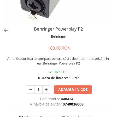
Stabilizatoare de tensiune UPS si
Power Conditioner
Unelte Audio
Microfoane
Accesorii de microfoane
Behringer Powerplay P2
Capsule de microfon
Behringer
Case-uri de microfoane
189,00 RON
Microfoane de broadcast
Microfoane de instrumente
Amplificator foarte compact pentru căști, destinat monitorizării in-
Microfoane de masurare si
ear Behringer Powerplay P2
calibrare
IN STOC
Microfoane de studio
Durata de livrare:
1-7 zile
Microfoane de Suprafata
Microfoane de voce si live
ADAUGA IN COS
Microfoane lavaliera si headset
Cod Produs:
448424
Microfoane podcast, USB, iOS /
Ai nevoie de ajutor?
0740036008
Android
Microfoane pt Camere Video