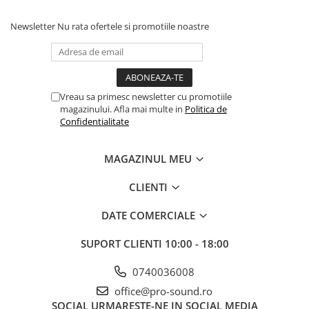
Instrumente si jucarii pentru copii
Instrumente traditionale
Newsletter
Nu rata ofertele si promotiile noastre
Tobe
DJ
Accesorii DJ
Accesorii Pick-up si Vinyl
Vreau sa primesc newsletter cu promotiile
magazinului. Afla mai multe in
Politica de
Case-uri DJ
Confidentialitate
CD Playere DJ
Console DJ
MAGAZINUL MEU
Controllere MIDI - USB DAW
Genti pentru DJ
CLIENTI
Mixere DJ
DATE COMERCIALE
Platane DJ
Samplere si controllere
SUPORT CLIENTI
10:00 - 18:00
Stative si pupitre DJ
0740036008
Cabluri si conectori
office@pro-sound.ro
Cabluri adaptoare, cabluri Y
SOCIAL
URMARESTE-NE IN SOCIAL MEDIA