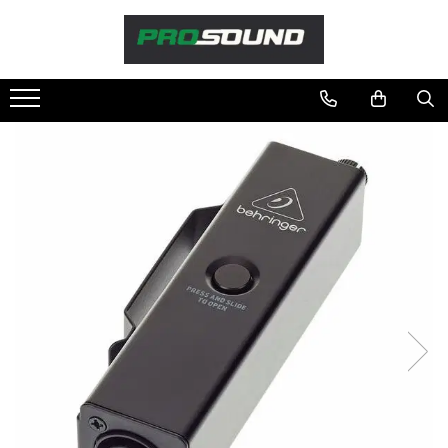
Magazin
Sonorizare / PA
Accesorii sonorizare, PA
Adaptoare phantom
Adresare publica 100V
Amplificatoare Audio
Boxe Audio
Ecrane de difuzie
Mixere audio
Monitorizare In-Ear
Pickup-uri, platane & accesorii
Playere si Recordere
Procesoare si efecte
Shockmount