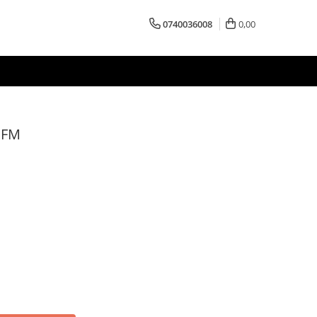
0740036008
0,00
 FM