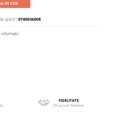
A IN COS
de ajutor?
0740036008
informatii
FIDELITATE
da
2% puncte fidelitate