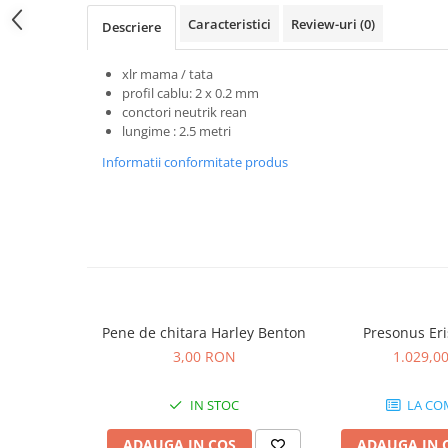
Accesorii de rack
Caracteristici
Review-uri
(0)
Descriere
Accesorii echipamente de studio
Clape MIDI
xlr mama / tata
Controllere MIDI - USB DAW
profil cablu: 2 x 0.2 mm
conctori neutrik rean
Controllere monitoare de studio
lungime : 2.5 metri
Convertoare AD/DA
Informatii conformitate produs
Interfete audio
Interfete MIDI si Cabluri Midi-USB
Microfoane de studio
Monitoare de studio
Pop filtre
Preamplificatoare
Protectii antifonice pentru urechi
Pene de chitara Harley Benton
Presonus Eri
Rack studio
3,00 RON
1.029,0
Recordere de studio
Recordere portabile
IN STOC
LA CO
Sintetizatoare
ADAUGA IN COS
ADAUGA IN 