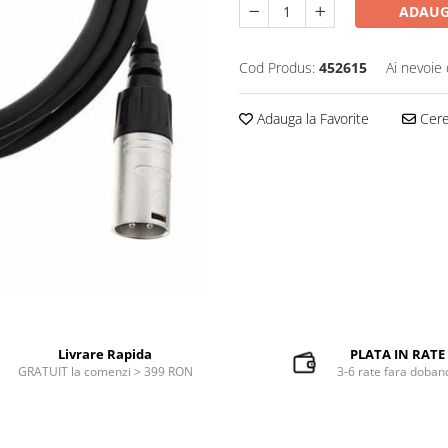
ADAUG
Cod Produs:
452615
Ai nevoie 
Adauga la Favorite
Cere 
Livrare Rapida
PLATA IN RATE
GRATUIT la comenzi > 399 RON
3-6 rate fara doban