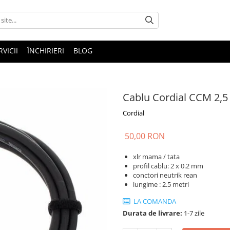
RVICII
ÎNCHIRIERI
BLOG
Cablu Cordial CCM 2,5
Cordial
50,00 RON
xlr mama / tata
profil cablu: 2 x 0.2 mm
conctori neutrik rean
lungime : 2.5 metri
LA COMANDA
Durata de livrare:
1-7 zile