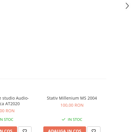
 studio Audio-
Stativ Millenium MS 2004
Cablu Quik
ca AT2020
100,00 RON
de 
,00 RON
IN STOC
IN STOC
N COS
ADAUGA IN COS
VEZI 