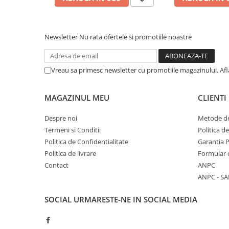
Standuri si stative de monitoare
Subwoofere de studio
Tratament acustic
Newsletter
Nu rata ofertele si promotiile noastre
Lumini si efecte
Accesorii pentru lumini
Vreau sa primesc newsletter cu promotiile magazinului. Af
Bare Led
Cabluri de Alimentare
Case-uri de lumini
MAGAZINUL MEU
CLIENTI
Comenzi si controllere
Despre noi
Metode de
Ecrane LED
Termeni si Conditii
Politica d
Efecte de lumini
Politica de Confidentialitate
Garantia 
Lasere
Politica de livrare
Formular 
Masini de fum si ceata
Contact
ANPC
Mixere DMX
ANPC - SA
Moving Head-uri
SOCIAL
URMARESTE-NE IN SOCIAL MEDIA
Par Led si Pinspot
Proiectoare