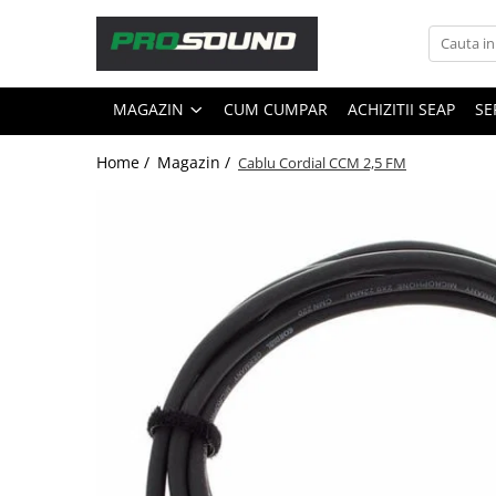
Magazin
MAGAZIN
CUM CUMPAR
ACHIZITII SEAP
SE
Sonorizare / PA
Playere si Recordere
Home /
Magazin /
Cablu Cordial CCM 2,5 FM
Procesoare si efecte
Shockmount
Stabilizatoare de tensiune UPS si
Power Conditioner
Unelte Audio
Microfoane
Accesorii de microfoane
Capsule de microfon
Case-uri de microfoane
Microfoane de broadcast
Microfoane de instrumente