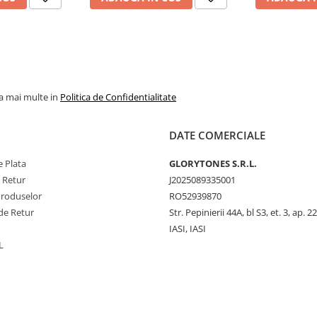
la mai multe in
Politica de Confidentialitate
DATE COMERCIALE
 Plata
GLORYTONES S.R.L.
e Retur
J2025089335001
Produselor
RO52939870
de Retur
Str. Pepinierii 44A, bl S3, et. 3, ap. 22
IASI, IASI
L