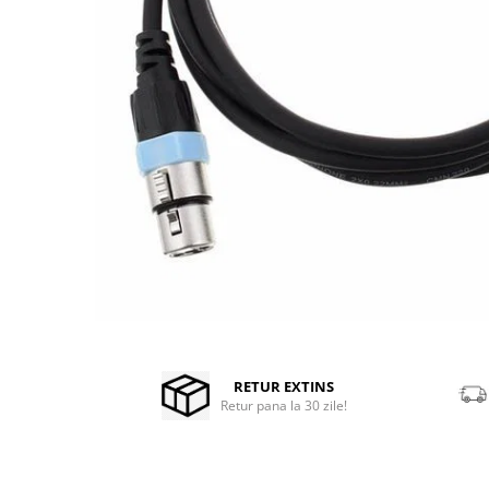
Microfoane de masurare si
calibrare
Microfoane de studio
Microfoane de Suprafata
Microfoane de voce si live
Microfoane lavaliera si headset
Microfoane podcast, USB, iOS /
Android
Microfoane pt Camere Video
Microfoane pt instalatii si
conferinta
Microfoane Ribbon
Microfoane stereo
Distribuie
Microfoane Suspendabile
pe
Microfoane wireless si sisteme
Facebook
RETUR EXTINS
Retur pana la 30 zile!
Stative de microfon
Studio si inregistrari
Accesorii de microfoane