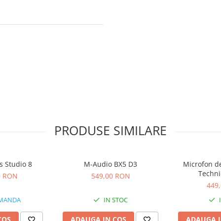
PRODUSE SIMILARE
s Studio 8
M-Audio BX5 D3
Microfon de
Techni
0 RON
549,00 RON
449
MANDA
IN STOC
COS
ADAUGA IN COS
ADAUGA I