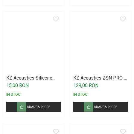
KZ Acoustics Silicone
KZ Acoustics ZSN PRO X
Earplugs Set LMS
Black
15,00 RON
129,00 RON
IN STOC
IN STOC
ADAUGA IN COS
ADAUGA IN COS