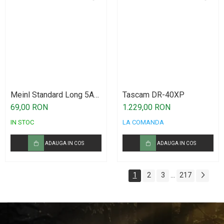
Meinl Standard Long 5A
Tascam DR-40XP
Drumstick American
69,00 RON
1.229,00 RON
Hickory SB103
IN STOC
LA COMANDA
ADAUGA IN COS
ADAUGA IN COS
1
2
3
217
...