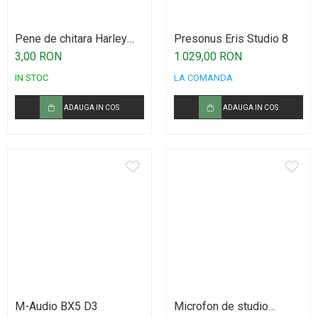
Procesoare si efecte
Shockmount
Pene de chitara Harley
Presonus Eris Studio 8
Stabilizatoare de tensiune UPS si
Benton
3,00 RON
1.029,00 RON
Power Conditioner
IN STOC
LA COMANDA
Unelte Audio
Microfoane
ADAUGA IN COS
ADAUGA IN COS
Accesorii de microfoane
Capsule de microfon
Case-uri de microfoane
Microfoane de broadcast
Microfoane de instrumente
Microfoane de masurare si calibrare
Microfoane de studio
Microfoane de Suprafata
Microfoane de voce si live
M-Audio BX5 D3
Microfon de studio