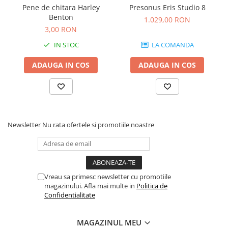
Comenzi si controllere
Pene de chitara Harley
Presonus Eris Studio 8
Ecrane LED
Benton
1.029,00 RON
Efecte de lumini
3,00 RON
Lasere
IN STOC
LA COMANDA
Masini de fum si ceata
ADAUGA IN COS
ADAUGA IN COS
Mixere DMX
Moving Head-uri
Par Led si Pinspot
Proiectoare
Scene şi Ring-uri de Dans
Newsletter
Nu rata ofertele si promotiile noastre
Stative si schela lumini
Instrumente Muzicale
Chitare si bass
Claviaturi
Vreau sa primesc newsletter cu promotiile
magazinului. Afla mai multe in
Politica de
Instrumente cu arcus
Confidentialitate
Instrumente de percutie
Instrumente de suflat
MAGAZINUL MEU