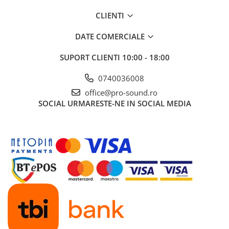
Instrumente si jucarii pentru copii
Instrumente traditionale
CLIENTI
Tobe
DATE COMERCIALE
DJ
Accesorii DJ
SUPORT CLIENTI
10:00 - 18:00
Accesorii Pick-up si Vinyl
0740036008
Case-uri DJ
office@pro-sound.ro
CD Playere DJ
SOCIAL
URMARESTE-NE IN SOCIAL MEDIA
Console DJ
Controllere MIDI - USB DAW
Genti pentru DJ
Mixere DJ
Platane DJ
Samplere si controllere
Stative si pupitre DJ
Cabluri si conectori
Cabluri adaptoare, cabluri Y