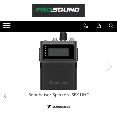
Magazin
Sonorizare / PA
Accesorii sonorizare, PA
Adaptoare phantom
Adresare publica 100V
Amplificatoare Audio
Boxe Audio
Ecrane de difuzie
Mixere audio
Monitorizare In-Ear
Pickup-uri, platane & accesorii
Sennheiser Spectera SEK UHF
Playere si Recordere
Procesoare si efecte
Shockmount