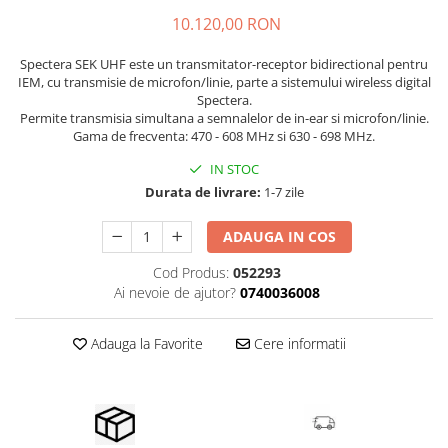
Stabilizatoare de tensiune UPS si
10.120,00 RON
Power Conditioner
Unelte Audio
Spectera SEK UHF este un transmitator-receptor bidirectional pentru
Microfoane
IEM, cu transmisie de microfon/linie, parte a sistemului wireless digital
Spectera.
Accesorii de microfoane
Permite transmisia simultana a semnalelor de in-ear si microfon/linie.
Capsule de microfon
Gama de frecventa: 470 - 608 MHz si 630 - 698 MHz.
Case-uri de microfoane
IN STOC
Microfoane de broadcast
Durata de livrare:
1-7 zile
Microfoane de instrumente
Microfoane de masurare si
ADAUGA IN COS
calibrare
Cod Produs:
052293
Microfoane de studio
Ai nevoie de ajutor?
0740036008
Microfoane de Suprafata
Microfoane de voce si live
Adauga la Favorite
Cere informatii
Microfoane lavaliera si headset
Microfoane podcast, USB, iOS /
Android
Microfoane pt Camere Video