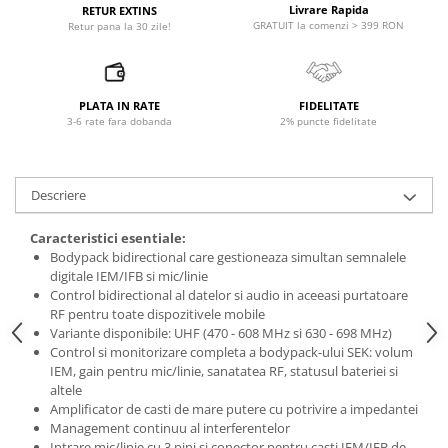
Microfoane pt instalatii si
Livrare Rapida
RETUR EXTINS
GRATUIT la comenzi > 399 RON
Retur pana la 30 zile!
conferinta
Microfoane Ribbon
Microfoane stereo
PLATA IN RATE
FIDELITATE
Microfoane Suspendabile
3-6 rate fara dobanda
2% puncte fidelitate
Microfoane wireless si sisteme
Stative de microfon
Studio si inregistrari
Descriere
Accesorii de microfoane
Caracteristici esentiale:
Accesorii de rack
Bodypack bidirectional care gestioneaza simultan semnalele
Accesorii echipamente de studio
digitale IEM/IFB si mic/linie
Clape MIDI
Control bidirectional al datelor si audio in aceeasi purtatoare
RF pentru toate dispozitivele mobile
Controllere MIDI - USB DAW
Variante disponibile: UHF (470 - 608 MHz si 630 - 698 MHz)
Controllere monitoare de studio
Control si monitorizare completa a bodypack-ului SEK: volum
IEM, gain pentru mic/linie, sanatatea RF, statusul bateriei si
Convertoare AD/DA
altele
Interfete audio
Amplificator de casti de mare putere cu potrivire a impedantei
Interfete MIDI si Cabluri Midi-USB
Management continuu al interferentelor
Intrare mic/linie cu 3 pini si conector pentru casti IEM/IFB de