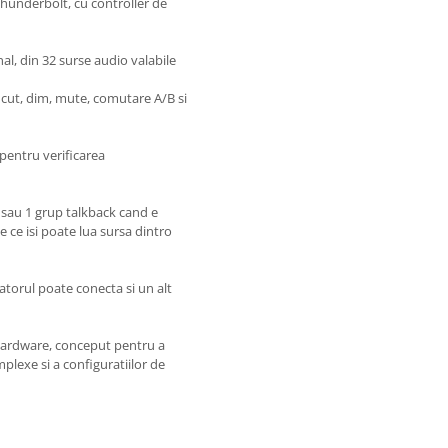
Thunderbolt, cu controller de
al, din 32 surse audio valabile
t, cut, dim, mute, comutare A/B si
pentru verificarea
d sau 1 grup talkback cand e
te ce isi poate lua sursa dintro
atorul poate conecta si un alt
hardware, conceput pentru a
plexe si a configuratiilor de