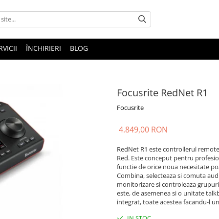
RVICII
ÎNCHIRIERI
BLOG
Focusrite RedNet R1
Focusrite
4.849,00 RON
RedNet R1 este controllerul remote 
Red. Este conceput pentru profesioni
functie de orice noua necesitate po
Combina, selecteaza si comuta audi
monitorizare si controleaza grupur
este, de asemenea si o unitate talkb
integrat, toate acestea facandu-l un
IN STOC