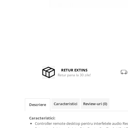
Microfoane de masurare si
calibrare
Distribuie
Microfoane de studio
pe
Microfoane de Suprafata
Facebook
Microfoane de voce si live
Microfoane lavaliera si headset
Microfoane podcast, USB, iOS /
Android
Microfoane pt Camere Video
Microfoane pt instalatii si
conferinta
RETUR EXTINS
Retur pana la 30 zile!
Microfoane Ribbon
Microfoane stereo
Microfoane Suspendabile
Microfoane wireless si sisteme
Caracteristici
Review-uri
(0)
Descriere
Stative de microfon
Studio si inregistrari
Caracteristici:
Accesorii de microfoane
Controller remote desktop pentru interfetele audio Re