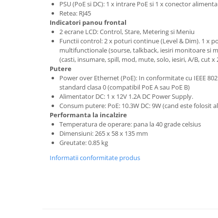
Controllere MIDI - USB DAW
PSU (PoE si DC): 1 x intrare PoE si 1 x conector aliment
Retea: RJ45
Genti pentru DJ
Indicatori panou frontal
Mixere DJ
2 ecrane LCD: Control, Stare, Metering si Meniu
Platane DJ
Functii control: 2 x poturi continue (Level & Dim). 1 x po
multifunctionale (sourse, talkback, iesiri monitoare si
Samplere si controllere
(casti, insumare, spill, mod, mute, solo, iesiri, A/B, cut x 
Stative si pupitre DJ
Putere
Power over Ethernet (PoE): In conformitate cu IEEE 80
Cabluri si conectori
standard clasa 0 (compatibil PoE A sau PoE B)
Cabluri adaptoare, cabluri Y
Alimentator DC: 1 x 12V 1.2A DC Power Supply.
Consum putere: PoE: 10.3W DC: 9W (cand este folosit a
Cabluri audio
Performanta la incalzire
Cabluri de boxe
Temperatura de operare: pana la 40 grade celsius
Cabluri de instrumente
Dimensiuni: 265 x 58 x 135 mm
Greutate: 0.85 kg
Cabluri de microfon
Cabluri DMX
Informatii conformitate produs
Cabluri la metru
Cabluri MIDI si audio digitale
Cabluri multicore
Conectori