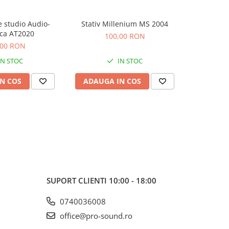
 studio Audio-
Stativ Millenium MS 2004
Consola Nu
ca AT2020
100,00 RON
5
,00 RON
IN STOC
IN STOC
N COS
ADAUGA IN COS
ADAUG
SUPORT CLIENTI
10:00 - 18:00
0740036008
office@pro-sound.ro