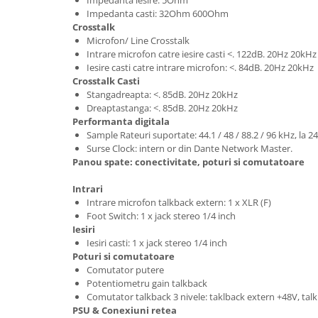
Scene şi Ring-uri de Dans
Impedanta casti: 32Ohm 600Ohm
Stative si schela lumini
Crosstalk
Instrumente Muzicale
Microfon/ Line Crosstalk
Intrare microfon catre iesire casti <. 122dB. 20Hz 20kHz
Chitare si bass
Iesire casti catre intrare microfon: <. 84dB. 20Hz 20kHz
Claviaturi
Crosstalk Casti
Stangadreapta: <. 85dB. 20Hz 20kHz
Instrumente cu arcus
Dreaptastanga: <. 85dB. 20Hz 20kHz
Instrumente de percutie
Performanta digitala
Instrumente de suflat
Sample Rateuri suportate: 44.1 / 48 / 88.2 / 96 kHz, la 24
Surse Clock: intern or din Dante Network Master.
Instrumente si jucarii pentru copii
Panou spate: conectivitate, poturi si comutatoare
Instrumente traditionale
Intrari
Tobe
Intrare microfon talkback extern: 1 x XLR (F)
DJ
Foot Switch: 1 x jack stereo 1/4 inch
Iesiri
Accesorii DJ
Iesiri casti: 1 x jack stereo 1/4 inch
Accesorii Pick-up si Vinyl
Poturi si comutatoare
Case-uri DJ
Comutator putere
Potentiometru gain talkback
CD Playere DJ
Comutator talkback 3 nivele: taklback extern +48V, talk
Console DJ
PSU & Conexiuni retea