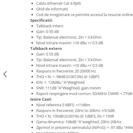
Standuri si stative de monitoare
Cablu Ethernet Cat 6 RJ45
Subwoofere de studio
Ghid de informatii
Cod de inregistrare ce permite accesul la resurse online
Tratament acustic
Specificatii:
Lumini si efecte
Talkback intern
Gain: 0 55 dB
Accesorii pentru lumini
Tip: Balansat electronic, Zin = 3 kOhm
Bare Led
Nivel intrare maxim: +10 dBu +/ 0.5 dB
Talkback extern
Cabluri de Alimentare
Gain: 0 55 dB
Case-uri de lumini
Tip: Balansat electronic, Zin = 3 kOhm
Comenzi si controllere
Nivel intrare maxim: +10 dBu +/ 0.5 dB
Raspuns in frecvente: 20 20000 Hz
Ecrane LED
THD + N: <. 98dB (0.0012%) @ 1dBFS
Efecte de lumini
EIN: <. 128dBu "A"Weighted
Lasere
SNR: 111dB "A"Weighted, gain minim
Raport respingere mod comun: 50/60Hz CMRR: <.77dB
Masini de fum si ceata
Iesire Casti
Mixere DMX
Nivel referinta 0 dBFS: +11dBm
Moving Head-uri
Raspuns in frecvente: 20Hz to 20kHz +/0.5dB
THD + N: 100dB (0.001%) @ 1dBFS, Rs = 150R
Par Led si Pinspot
Gama dinamica: 108dB "A"weighted, 20Hz 20kHz
Proiectoare
Zgomot in prezenta semnalului (NiPoS): >. 97 dBu "AW
Impedanta iesire: 5Ohm