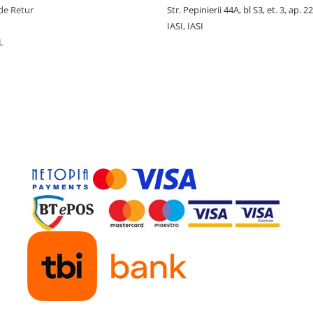
de Retur
Str. Pepinierii 44A, bl S3, et. 3, ap. 22
IASI, IASI
L