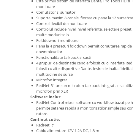
Este primul sistem de interfata Dante, Pro Tools HD si 
Accesorii de rack
monitoare
Accesorii echipamente de studio
Comutator si sumator
Suporta maxim 8 canale, fiecare cu pana la 12 surse/can
Clape MIDI
Control flexibil de monitoare
Controllere MIDI - USB DAW
Controlul include nivel, nivel referinta, selectare prese
Controllere monitoare de studio
multe moduri solo
Folddownuri monitoare
Convertoare AD/DA
Pana la 4 preseturi folddown permit comutarea rapida 
Interfete audio
downmixurilor.
Interfete MIDI si Cabluri Midi-USB
Functionalitate talkback si casti
4 grupuri de destinatie cand e folosit cu o interfata Re
Microfoane de studio
folosit cu alte dispozitive Dante. Iesire de inalta fidelita
Monitoare de studio
multitudine de surse
Pop filtre
Microfon integrat
RedNet R1 are un microfon talkback integrat, insa utiliz
Preamplificatoare
microfon prin XLR
Protectii antifonice pentru urechi
Software inclus:
RedNet Control mixer software cu workflow bazat pe 
Rack studio
permite setarea rapida a monitorizatilor simple sau com
Recordere de studio
rutare.
Recordere portabile
Continut cutie:
RedNet R1
Sintetizatoare
Cablu alimentare 12V 1.2A DC, 1.8 m