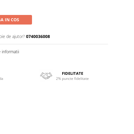
A IN COS
oie de ajutor?
0740036008
informatii
FIDELITATE
da
2% puncte fidelitate