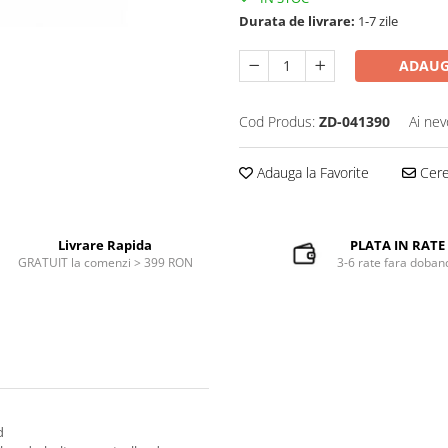
Durata de livrare:
1-7 zile
ADAUG
Cod Produs:
ZD-041390
Ai nev
Adauga la Favorite
Cere 
Livrare Rapida
PLATA IN RATE
GRATUIT la comenzi > 399 RON
3-6 rate fara doban
d