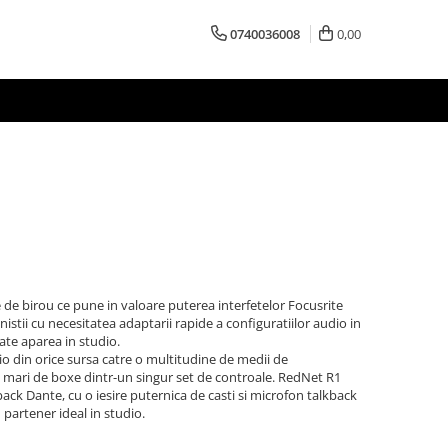
0740036008
0,00
de birou ce pune in valoare puterea interfetelor Focusrite
stii cu necesitatea adaptarii rapide a configuratiilor audio in
ate aparea in studio.
o din orice sursa catre o multitudine de medii de
i mari de boxe dintr-un singur set de controale. RedNet R1
ack Dante, cu o iesire puternica de casti si microfon talkback
 partener ideal in studio.