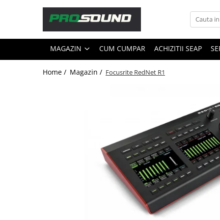
Magazin
MAGAZIN
CUM CUMPAR
ACHIZITII SEAP
SE
Sonorizare / PA
Playere si Recordere
Home /
Magazin /
Focusrite RedNet R1
Procesoare si efecte
Shockmount
Stabilizatoare de tensiune UPS si
Power Conditioner
Unelte Audio
Microfoane
Accesorii de microfoane
Capsule de microfon
Case-uri de microfoane
Microfoane de broadcast
Microfoane de instrumente