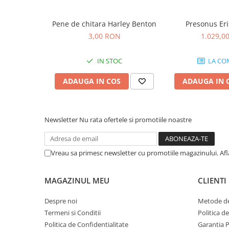
Standuri stative si pupitre
Accesorii stative
Pene de chitara Harley Benton
Presonus Eri
Stative de mixer
3,00 RON
1.029,0
Stative de partituri
Case-uri, rack, huse si genti
IN STOC
LA CO
Case-uri universale
ADAUGA IN COS
ADAUGA IN 
Pachete si bundle
Casti Audio
Amplificatoare de casti
Newsletter
Nu rata ofertele si promotiile noastre
Cabluri Earpad si accesorii de casti
Casti broadcast si Casti cu Microfon
Vreau sa primesc newsletter cu promotiile magazinului. Af
Casti DJ
Casti Hi-fi
MAGAZINUL MEU
CLIENTI
Casti In ear pentru monitorizare
Casti Noise Cancelling
Despre noi
Metode de
Casti Studio
Termeni si Conditii
Politica d
Politica de Confidentialitate
Garantia 
Casti wireless / fara fir