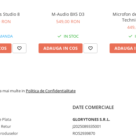
s Studio 8
M-Audio BX5 D3
Microfon de
Techni
0 RON
549,00 RON
449
MANDA
IN STOC
COS
ADAUGA IN COS
ADAUGA I
la mai multe in
Politica de Confidentialitate
DATE COMERCIALE
 Plata
GLORYTONES S.R.L.
e Retur
J2025089335001
Produselor
RO52939870