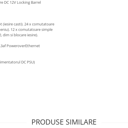
are DC 12V Locking Barrel
t (iesire casti). 24 x comutatoare
 meniu). 12 x comutatoare simple
2, dim si blocare iesire).
2.3af PoweroverEthernet
limentatorul DC PSU)
PRODUSE SIMILARE