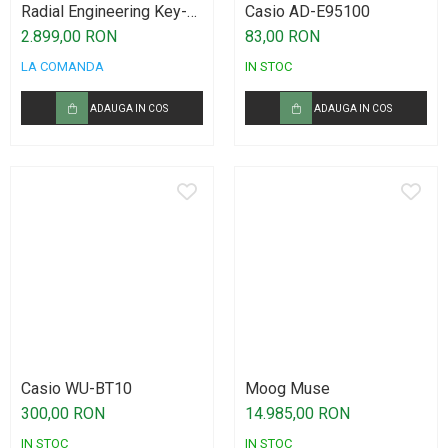
Microfoane lavaliera si headset
Radial Engineering Key-
Casio AD-E95100
Largo
2.899,00 RON
83,00 RON
Microfoane podcast, USB, iOS /
Android
LA COMANDA
IN STOC
Microfoane pt Camere Video
ADAUGA IN COS
ADAUGA IN COS
Microfoane pt instalatii si conferinta
Microfoane Ribbon
Microfoane stereo
Microfoane Suspendabile
Microfoane wireless si sisteme
Stative de microfon
Studio si inregistrari
Accesorii de microfoane
Accesorii de rack
Casio WU-BT10
Moog Muse
Accesorii echipamente de studio
300,00 RON
14.985,00 RON
Clape MIDI
IN STOC
IN STOC