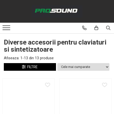
Magazin
Sonorizare / PA
Accesorii sonorizare, PA
Diverse accesorii pentru claviaturi
Adaptoare phantom
si sintetizatoare
Adresare publica 100V
Afiseaza:
1-
13
din
13
produse
Amplificatoare Audio
FILTRE
Boxe Audio
Ecrane de difuzie
Mixere audio
Monitorizare In-Ear
Pickup-uri, platane & accesorii
Playere si Recordere