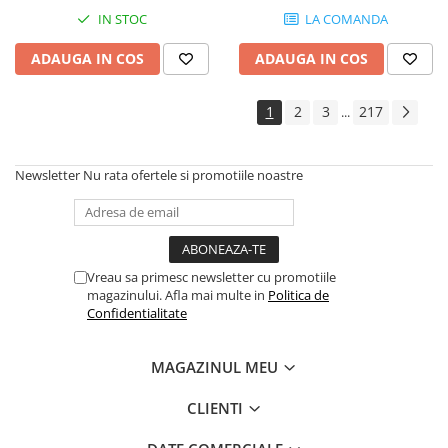
Instrumente si jucarii pentru copii
IN STOC
LA COMANDA
Instrumente traditionale
Tobe
ADAUGA IN COS
ADAUGA IN COS
DJ
Accesorii DJ
1
2
3
217
...
Accesorii Pick-up si Vinyl
Case-uri DJ
Newsletter
Nu rata ofertele si promotiile noastre
CD Playere DJ
Console DJ
Controllere MIDI - USB DAW
Genti pentru DJ
Vreau sa primesc newsletter cu promotiile
Mixere DJ
magazinului. Afla mai multe in
Politica de
Confidentialitate
Platane DJ
Samplere si controllere
MAGAZINUL MEU
Stative si pupitre DJ
Cabluri si conectori
CLIENTI
Cabluri adaptoare, cabluri Y