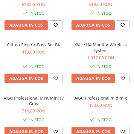
Microfoane de studio
698,00 RON
519,00 RON
Monitoare de studio
IN STOC
IN STOC
Pop filtre
Preamplificatoare
ADAUGA IN COS
ADAUGA IN COS
Protectii antifonice pentru urechi
Rack studio
Clifton Electric Bass Set BK
XVive U4 Monitor Wireless
Recordere de studio
System
419,00 RON
Recordere portabile
1.037,00 RON
Sintetizatoare
IN STOC
IN STOC
Standuri si stative de monitoare
ADAUGA IN COS
ADAUGA IN COS
Subwoofere de studio
Tratament acustic
Lumini si efecte
AKAI Professional MPK Mini IV
AKAI Professional midimix
Accesorii pentru lumini
Gray
453,00 RON
514,00 RON
Bare Led
Cabluri de Alimentare
IN STOC
IN STOC
Case-uri de lumini
ADAUGA IN COS
ADAUGA IN COS