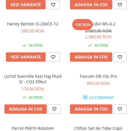
Microfoane pt instalatii si
VEZI VARIANTE
ADAUGA IN COS
conferinta
Microfoane Ribbon
Harley Benton D-200CE-12
Kali Audio WS-6.2
Microfoane stereo
-100 RON
589,00 RON
3.089,00 RON
Microfoane Suspendabile
2.989,00 RON
Microfoane wireless si sisteme
IN STOC
IN STOC
Stative de microfon
Studio si inregistrari
VEZI VARIANTE
ADAUGA IN COS
Accesorii de microfoane
Accesorii de rack
Lichid Stairville Fast Fog Fluid
Tascam DR-10L Pro
Accesorii echipamente de studio
5l - CO2 Effect
809,00 RON
Clape MIDI
170,00 RON
Controllere MIDI - USB DAW
IN STOC
LA COMANDA
Controllere monitoare de studio
ADAUGA IN COS
ADAUGA IN COS
Convertoare AD/DA
Interfete audio
Interfete MIDI si Cabluri Midi-USB
Parrot P6810 Rototom
Clifton Set de Tobe Copii