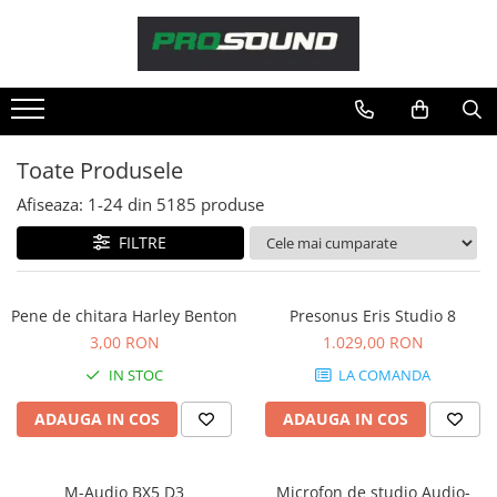
Magazin
Sonorizare / PA
Accesorii sonorizare, PA
Toate Produsele
Adaptoare phantom
Afiseaza:
1-
24
din
5185
produse
Adresare publica 100V
Amplificatoare Audio
FILTRE
Boxe Audio
Ecrane de difuzie
Pene de chitara Harley Benton
Presonus Eris Studio 8
Mixere audio
3,00 RON
1.029,00 RON
Monitorizare In-Ear
IN STOC
LA COMANDA
Pickup-uri, platane & accesorii
Playere si Recordere
ADAUGA IN COS
ADAUGA IN COS
Procesoare si efecte
Shockmount
M-Audio BX5 D3
Microfon de studio Audio-