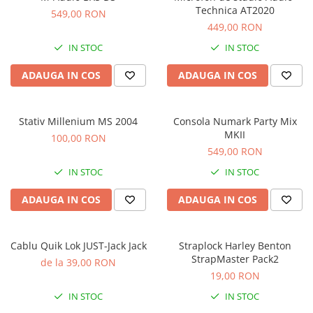
Stabilizatoare de tensiune UPS si
Technica AT2020
549,00 RON
Power Conditioner
449,00 RON
Unelte Audio
IN STOC
IN STOC
Microfoane
Accesorii de microfoane
ADAUGA IN COS
ADAUGA IN COS
Capsule de microfon
Case-uri de microfoane
Stativ Millenium MS 2004
Consola Numark Party Mix
Microfoane de broadcast
MKII
100,00 RON
Microfoane de instrumente
549,00 RON
Microfoane de masurare si
IN STOC
IN STOC
calibrare
Microfoane de studio
ADAUGA IN COS
ADAUGA IN COS
Microfoane de Suprafata
Microfoane de voce si live
Cablu Quik Lok JUST-Jack Jack
Straplock Harley Benton
Microfoane lavaliera si headset
StrapMaster Pack2
de la 39,00 RON
Microfoane podcast, USB, iOS /
19,00 RON
Android
IN STOC
IN STOC
Microfoane pt Camere Video