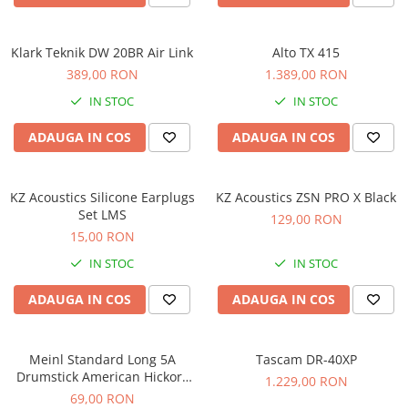
Comenzi si controllere
Ecrane LED
Efecte de lumini
Klark Teknik DW 20BR Air Link
Alto TX 415
Lasere
389,00 RON
1.389,00 RON
Masini de fum si ceata
IN STOC
IN STOC
Mixere DMX
ADAUGA IN COS
ADAUGA IN COS
Moving Head-uri
Par Led si Pinspot
Proiectoare
KZ Acoustics Silicone Earplugs
KZ Acoustics ZSN PRO X Black
Set LMS
Scene şi Ring-uri de Dans
129,00 RON
15,00 RON
Stative si schela lumini
Instrumente Muzicale
IN STOC
IN STOC
Chitare si bass
ADAUGA IN COS
ADAUGA IN COS
Claviaturi
Instrumente cu arcus
Meinl Standard Long 5A
Tascam DR-40XP
Instrumente de percutie
Drumstick American Hickory
1.229,00 RON
Instrumente de suflat
SB103
69,00 RON