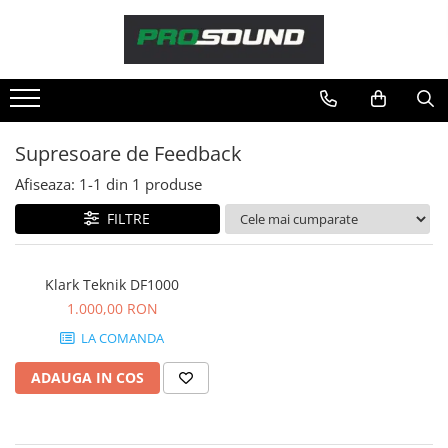
Magazin
Sonorizare / PA
Accesorii sonorizare, PA
Supresoare de Feedback
Adaptoare phantom
Afiseaza:
1-
1
din
1
produse
Adresare publica 100V
Amplificatoare Audio
FILTRE
Boxe Audio
Ecrane de difuzie
Klark Teknik DF1000
Mixere audio
1.000,00 RON
Monitorizare In-Ear
LA COMANDA
Pickup-uri, platane & accesorii
Playere si Recordere
ADAUGA IN COS
Procesoare si efecte
Shockmount