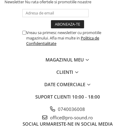
Stabilizatoare de tensiune UPS si
Newsletter
Nu rata ofertele si promotiile noastre
Power Conditioner
Unelte Audio
Microfoane
Accesorii de microfoane
Vreau sa primesc newsletter cu promotiile
magazinului. Afla mai multe in
Politica de
Capsule de microfon
Confidentialitate
Case-uri de microfoane
Microfoane de broadcast
MAGAZINUL MEU
Microfoane de instrumente
Microfoane de masurare si
CLIENTI
calibrare
DATE COMERCIALE
Microfoane de studio
Microfoane de Suprafata
SUPORT CLIENTI
10:00 - 18:00
Microfoane de voce si live
Microfoane lavaliera si headset
0740036008
Microfoane podcast, USB, iOS /
office@pro-sound.ro
Android
SOCIAL
URMARESTE-NE IN SOCIAL MEDIA
Microfoane pt Camere Video