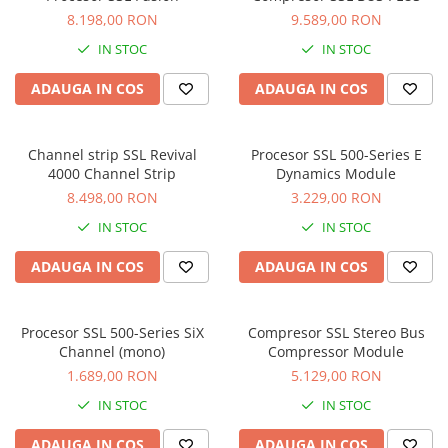
Stabilizatoare de tensiune UPS si
8.198,00 RON
9.589,00 RON
Power Conditioner
Unelte Audio
IN STOC
IN STOC
Microfoane
ADAUGA IN COS
ADAUGA IN COS
Accesorii de microfoane
Capsule de microfon
Channel strip SSL Revival
Procesor SSL 500-Series E
Case-uri de microfoane
4000 Channel Strip
Dynamics Module
Microfoane de broadcast
8.498,00 RON
3.229,00 RON
Microfoane de instrumente
IN STOC
IN STOC
Microfoane de masurare si
calibrare
ADAUGA IN COS
ADAUGA IN COS
Microfoane de studio
Microfoane de Suprafata
Procesor SSL 500-Series SiX
Compresor SSL Stereo Bus
Microfoane de voce si live
Channel (mono)
Compressor Module
Microfoane lavaliera si headset
1.689,00 RON
5.129,00 RON
Microfoane podcast, USB, iOS /
IN STOC
IN STOC
Android
Microfoane pt Camere Video
ADAUGA IN COS
ADAUGA IN COS