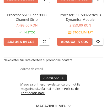
Microfoane pt instalatii si
conferinta
Microfoane Ribbon
Procesor SSL Super 9000
Procesor SSL 500-Series B
Channel Strip
Dynamics Module
Microfoane stereo
7.498,00 RON
2.859,00 RON
Microfoane Suspendabile
Microfoane wireless si sisteme
IN STOC
STOC LIMITAT
Stative de microfon
ADAUGA IN COS
ADAUGA IN COS
Studio si inregistrari
Accesorii de microfoane
Accesorii de rack
Newsletter
Nu rata ofertele si promotiile noastre
Accesorii echipamente de studio
Clape MIDI
Controllere MIDI - USB DAW
Controllere monitoare de studio
Vreau sa primesc newsletter cu promotiile
magazinului. Afla mai multe in
Politica de
Convertoare AD/DA
Confidentialitate
Interfete audio
Interfete MIDI si Cabluri Midi-USB
MAGAZINUL MEU