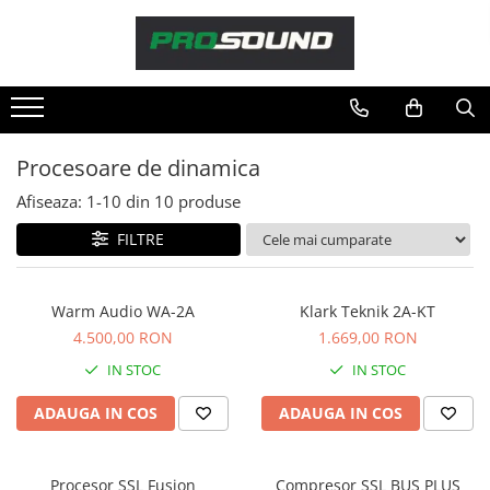
Magazin
Sonorizare / PA
Accesorii sonorizare, PA
Procesoare de dinamica
Adaptoare phantom
Afiseaza:
1-
10
din
10
produse
Adresare publica 100V
Amplificatoare Audio
FILTRE
Boxe Audio
Ecrane de difuzie
Warm Audio WA-2A
Klark Teknik 2A-KT
Mixere audio
4.500,00 RON
1.669,00 RON
Monitorizare In-Ear
IN STOC
IN STOC
Pickup-uri, platane & accesorii
Playere si Recordere
ADAUGA IN COS
ADAUGA IN COS
Procesoare si efecte
Shockmount
Procesor SSL Fusion
Compresor SSL BUS PLUS