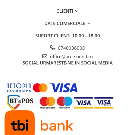
Microfoane de studio
Monitoare de studio
CLIENTI
Pop filtre
DATE COMERCIALE
Preamplificatoare
Protectii antifonice pentru urechi
SUPORT CLIENTI
10:00 - 18:00
Rack studio
0740036008
Recordere de studio
Recordere portabile
office@pro-sound.ro
SOCIAL
URMARESTE-NE IN SOCIAL MEDIA
Sintetizatoare
Standuri si stative de monitoare
Subwoofere de studio
Tratament acustic
Lumini si efecte
Accesorii pentru lumini
Bare Led
Cabluri de Alimentare
Case-uri de lumini