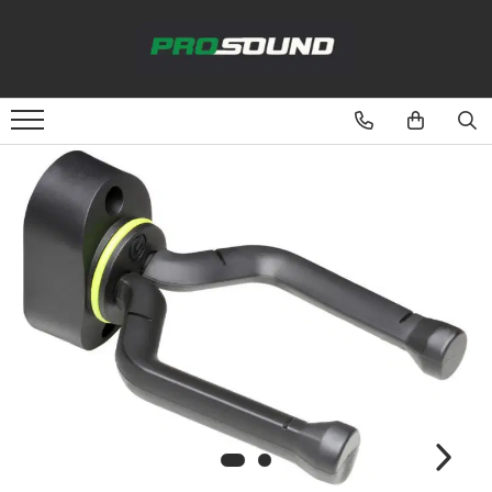
Magazin
Sonorizare / PA
Accesorii sonorizare, PA
Adaptoare phantom
Adresare publica 100V
Amplificatoare Audio
Boxe Audio
Ecrane de difuzie
Mixere audio
Monitorizare In-Ear
Pickup-uri, platane & accesorii
Playere si Recordere