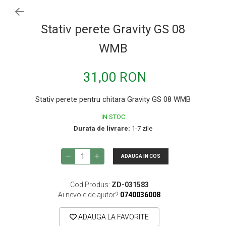
Procesoare si efecte
Shockmount
Stativ perete Gravity GS 08
Stabilizatoare de tensiune UPS si
Power Conditioner
WMB
Unelte Audio
Microfoane
31,00 RON
Accesorii de microfoane
Stativ perete pentru chitara Gravity GS 08 WMB
Capsule de microfon
IN STOC
Case-uri de microfoane
Durata de livrare:
1-7 zile
Microfoane de broadcast
Microfoane de instrumente
ADAUGA IN COS
Microfoane de masurare si calibrare
Microfoane de studio
Cod Produs:
ZD-031583
Ai nevoie de ajutor?
0740036008
Microfoane de Suprafata
Microfoane de voce si live
ADAUGA LA FAVORITE