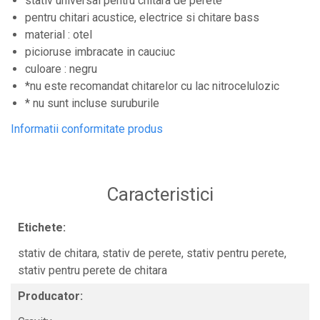
stativ universal pentru chitara de perete
Controllere MIDI - USB DAW
pentru chitari acustice, electrice si chitare bass
Controllere monitoare de studio
material : otel
picioruse imbracate in cauciuc
Convertoare AD/DA
culoare : negru
Interfete audio
*nu este recomandat chitarelor cu lac nitrocelulozic
Interfete MIDI si Cabluri Midi-USB
* nu sunt incluse suruburile
Microfoane de studio
Informatii conformitate produs
Monitoare de studio
Pop filtre
Preamplificatoare
Caracteristici
Protectii antifonice pentru urechi
Etichete:
Rack studio
stativ de chitara,
stativ de perete,
stativ pentru perete,
Recordere de studio
stativ pentru perete de chitara
Recordere portabile
Producator:
Sintetizatoare