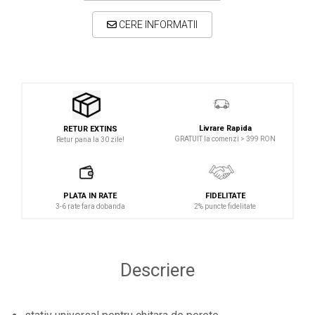
Microfoane lavaliera si headset
CERE INFORMATII
Microfoane podcast, USB, iOS /
Android
Microfoane pt Camere Video
Microfoane pt instalatii si conferinta
Microfoane Ribbon
Microfoane stereo
Livrare Rapida
RETUR EXTINS
GRATUIT la comenzi > 399 RON
Retur pana la 30 zile!
Microfoane Suspendabile
Microfoane wireless si sisteme
Stative de microfon
PLATA IN RATE
FIDELITATE
3-6 rate fara dobanda
2% puncte fidelitate
Studio si inregistrari
Accesorii de microfoane
Accesorii de rack
Descriere
Accesorii echipamente de studio
Clape MIDI