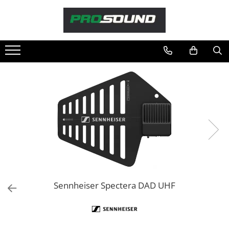
Magazin
Sonorizare / PA
Playere si Recordere
Procesoare si efecte
Shockmount
Stabilizatoare de tensiune UPS si
Power Conditioner
Unelte Audio
Microfoane
Accesorii de microfoane
Capsule de microfon
Sennheiser Spectera DAD UHF
Case-uri de microfoane
Microfoane de broadcast
Microfoane de instrumente