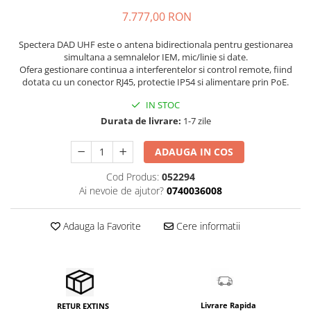
Microfoane de masurare si
calibrare
7.777,00 RON
Microfoane de studio
Spectera DAD UHF este o antena bidirectionala pentru gestionarea
Microfoane de Suprafata
simultana a semnalelor IEM, mic/linie si date.
Microfoane de voce si live
Ofera gestionare continua a interferentelor si control remote, fiind
dotata cu un conector RJ45, protectie IP54 si alimentare prin PoE.
Microfoane lavaliera si headset
IN STOC
Microfoane podcast, USB, iOS /
Android
Durata de livrare:
1-7 zile
Microfoane pt Camere Video
ADAUGA IN COS
Microfoane pt instalatii si
conferinta
Cod Produs:
052294
Microfoane Ribbon
Ai nevoie de ajutor?
0740036008
Microfoane stereo
Microfoane Suspendabile
Adauga la Favorite
Cere informatii
Microfoane wireless si sisteme
Stative de microfon
Studio si inregistrari
Accesorii de microfoane
Livrare Rapida
RETUR EXTINS