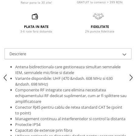
Accesorii de rack
GRATUIT la comenzi > 399 RON
Retur pana la 30 zile!
Accesorii echipamente de studio
Clape MIDI
Controllere MIDI - USB DAW
PLATA IN RATE
FIDELITATE
3-6 rate fara dobanda
2% puncte fidelitate
Controllere monitoare de studio
Convertoare AD/DA
Interfete audio
Descriere
Interfete MIDI si Cabluri Midi-USB
Microfoane de studio
Antena bidirectionala care gestioneaza simultan semnalele
IEM, semnalele mic/linie si datele
Monitoare de studio
Variante disponibile: UHF (470 &ndash. 608 MHz si 630
Pop filtre
&ndash. 698 MHz)
Preamplificatoare
Componente RF integrate care elimina necesitatea
echipamentului RF dedicat suplimentar, cum ar fi splittere sau
Protectii antifonice pentru urechi
amplificatoare
Rack studio
Conector RJ45 pentru cablu de retea standard CAT 5e (point
to point)
Recordere de studio
Management continuu al interferentelor si control la distanta
Recordere portabile
Protectie IP54
Sintetizatoare
Capacitati de extensie prin fibra
Utilizare optionala ca dispozitiv dedicat pentru scanare rapida