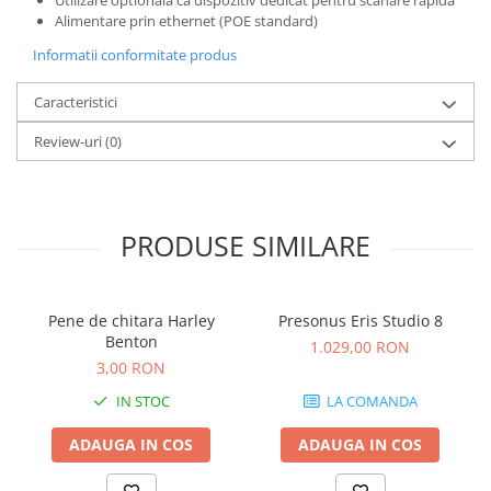
Standuri si stative de monitoare
Alimentare prin ethernet (POE standard)
Subwoofere de studio
Informatii conformitate produs
Tratament acustic
Lumini si efecte
Caracteristici
Accesorii pentru lumini
Review-uri
(0)
Bare Led
Cabluri de Alimentare
Case-uri de lumini
Comenzi si controllere
PRODUSE SIMILARE
Ecrane LED
Efecte de lumini
Pene de chitara Harley
Presonus Eris Studio 8
Lasere
Benton
1.029,00 RON
Masini de fum si ceata
3,00 RON
Mixere DMX
IN STOC
LA COMANDA
Moving Head-uri
Par Led si Pinspot
ADAUGA IN COS
ADAUGA IN COS
Proiectoare