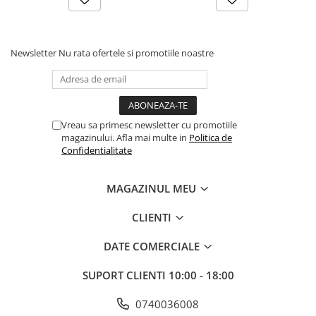
Scene şi Ring-uri de Dans
Stative si schela lumini
Instrumente Muzicale
Newsletter
Nu rata ofertele si promotiile noastre
Chitare si bass
Claviaturi
Instrumente cu arcus
Instrumente de percutie
Vreau sa primesc newsletter cu promotiile
Instrumente de suflat
magazinului. Afla mai multe in
Politica de
Confidentialitate
Instrumente si jucarii pentru copii
Instrumente traditionale
MAGAZINUL MEU
Tobe
DJ
CLIENTI
Accesorii DJ
DATE COMERCIALE
Accesorii Pick-up si Vinyl
Case-uri DJ
SUPORT CLIENTI
10:00 - 18:00
CD Playere DJ
Console DJ
0740036008