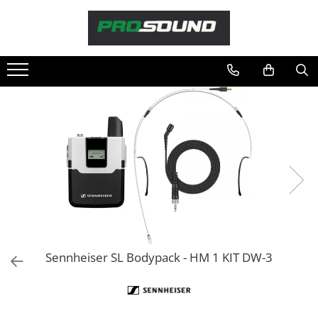
Magazin
Sonorizare / PA
Accesorii sonorizare, PA
Adaptoare phantom
Adresare publica 100V
Amplificatoare Audio
Boxe Audio
Ecrane de difuzie
Mixere audio
Monitorizare In-Ear
Pickup-uri, platane & accesorii
Sennheiser SL Bodypack - HM 1 KIT DW-3
Playere si Recordere
Procesoare si efecte
Shockmount