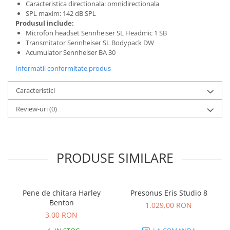
Instrumente si jucarii pentru copii
Caracteristica directionala: omnidirectionala
SPL maxim: 142 dB SPL
Instrumente traditionale
Produsul include:
Tobe
Microfon headset Sennheiser SL Headmic 1 SB
DJ
Transmitator Sennheiser SL Bodypack DW
Acumulator Sennheiser BA 30
Accesorii DJ
Informatii conformitate produs
Accesorii Pick-up si Vinyl
Case-uri DJ
Caracteristici
CD Playere DJ
Review-uri
(0)
Console DJ
Controllere MIDI - USB DAW
Genti pentru DJ
Mixere DJ
PRODUSE SIMILARE
Platane DJ
Samplere si controllere
Stative si pupitre DJ
Pene de chitara Harley
Presonus Eris Studio 8
Benton
Cabluri si conectori
1.029,00 RON
3,00 RON
Cabluri adaptoare, cabluri Y