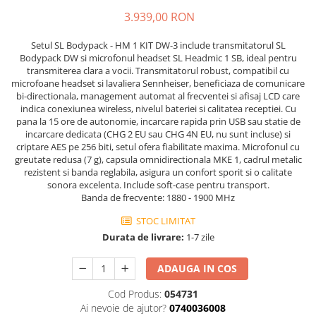
Stabilizatoare de tensiune UPS si
3.939,00 RON
Power Conditioner
Unelte Audio
Setul SL Bodypack - HM 1 KIT DW-3 include transmitatorul SL
Microfoane
Bodypack DW si microfonul headset SL Headmic 1 SB, ideal pentru
transmiterea clara a vocii. Transmitatorul robust, compatibil cu
Accesorii de microfoane
microfoane headset si lavaliera Sennheiser, beneficiaza de comunicare
Capsule de microfon
bi-directionala, management automat al frecventei si afisaj LCD care
indica conexiunea wireless, nivelul bateriei si calitatea receptiei. Cu
Case-uri de microfoane
pana la 15 ore de autonomie, incarcare rapida prin USB sau statie de
Microfoane de broadcast
incarcare dedicata (CHG 2 EU sau CHG 4N EU, nu sunt incluse) si
criptare AES pe 256 biti, setul ofera fiabilitate maxima. Microfonul cu
Microfoane de instrumente
greutate redusa (7 g), capsula omnidirectionala MKE 1, cadrul metalic
Microfoane de masurare si
rezistent si banda reglabila, asigura un confort sporit si o calitate
calibrare
sonora excelenta. Include soft-case pentru transport.
Banda de frecvente: 1880 - 1900 MHz
Microfoane de studio
Microfoane de Suprafata
STOC LIMITAT
Microfoane de voce si live
Durata de livrare:
1-7 zile
Microfoane lavaliera si headset
ADAUGA IN COS
Microfoane podcast, USB, iOS /
Android
Cod Produs:
054731
Microfoane pt Camere Video
Ai nevoie de ajutor?
0740036008