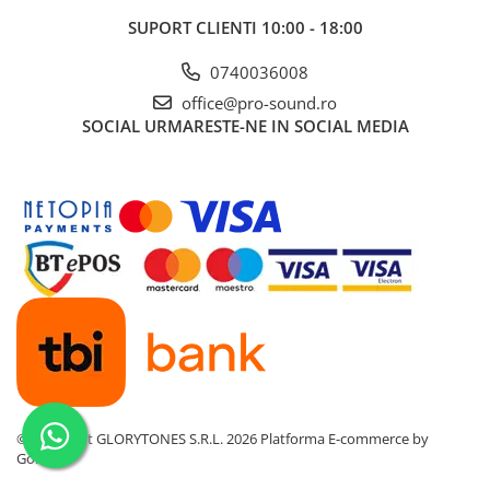
Amplificatoare de casti
SUPORT CLIENTI
10:00 - 18:00
Cabluri Earpad si accesorii de casti
0740036008
Casti broadcast si Casti cu Microfon
office@pro-sound.ro
Casti DJ
SOCIAL
URMARESTE-NE IN SOCIAL MEDIA
Casti Hi-fi
Casti In ear pentru monitorizare
Casti Noise Cancelling
Casti Studio
Casti wireless / fara fir
Idei de cadouri
©Copyright GLORYTONES S.R.L. 2026
Platforma E-commerce by
Gomag