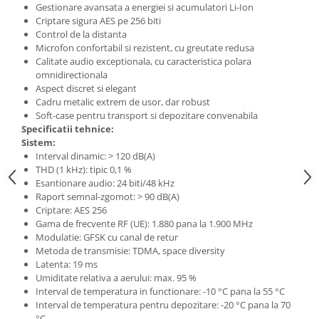
Microfoane de studio
Gestionare avansata a energiei si acumulatori Li-Ion
Monitoare de studio
Criptare sigura AES pe 256 biti
Control de la distanta
Pop filtre
Microfon confortabil si rezistent, cu greutate redusa
Preamplificatoare
Calitate audio exceptionala, cu caracteristica polara
omnidirectionala
Protectii antifonice pentru urechi
Aspect discret si elegant
Rack studio
Cadru metalic extrem de usor, dar robust
Recordere de studio
Soft-case pentru transport si depozitare convenabila
Specificatii tehnice:
Recordere portabile
Sistem:
Sintetizatoare
Interval dinamic: > 120 dB(A)
Standuri si stative de monitoare
THD (1 kHz): tipic 0,1 %
Esantionare audio: 24 biti/48 kHz
Subwoofere de studio
Raport semnal-zgomot: > 90 dB(A)
Tratament acustic
Criptare: AES 256
Gama de frecvente RF (UE): 1.880 pana la 1.900 MHz
Lumini si efecte
Modulatie: GFSK cu canal de retur
Accesorii pentru lumini
Metoda de transmisie: TDMA, space diversity
Latenta: 19 ms
Bare Led
Umiditate relativa a aerului: max. 95 %
Cabluri de Alimentare
Interval de temperatura in functionare: -10 °C pana la 55 °C
Case-uri de lumini
Interval de temperatura pentru depozitare: -20 °C pana la 70
°C