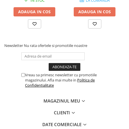
IN STOC
LA COMANDA
Cabluri audio
Cabluri de boxe
ADAUGA IN COS
ADAUGA IN COS
Cabluri de instrumente
Cabluri de microfon
Cabluri DMX
Cabluri la metru
Newsletter
Nu rata ofertele si promotiile noastre
Cabluri MIDI si audio digitale
Cabluri multicore
Conectori
Standuri stative si pupitre
Vreau sa primesc newsletter cu promotiile
Accesorii stative
magazinului. Afla mai multe in
Politica de
Stative de mixer
Confidentialitate
Stative de partituri
Case-uri, rack, huse si genti
MAGAZINUL MEU
Case-uri universale
CLIENTI
Pachete si bundle
DATE COMERCIALE
Casti Audio