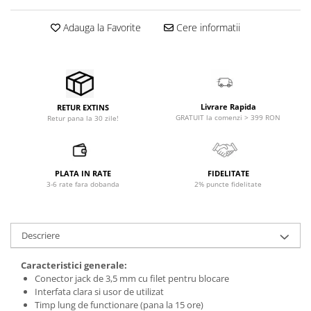
Microfoane pt instalatii si
conferinta
Adauga la Favorite
Cere informatii
Microfoane Ribbon
Microfoane stereo
Microfoane Suspendabile
Microfoane wireless si sisteme
Livrare Rapida
RETUR EXTINS
Stative de microfon
GRATUIT la comenzi > 399 RON
Retur pana la 30 zile!
Studio si inregistrari
Accesorii de microfoane
Accesorii de rack
PLATA IN RATE
FIDELITATE
3-6 rate fara dobanda
2% puncte fidelitate
Accesorii echipamente de studio
Clape MIDI
Controllere MIDI - USB DAW
Descriere
Controllere monitoare de studio
Convertoare AD/DA
Caracteristici generale:
Interfete audio
Conector jack de 3,5 mm cu filet pentru blocare
Interfata clara si usor de utilizat
Interfete MIDI si Cabluri Midi-USB
Timp lung de functionare (pana la 15 ore)