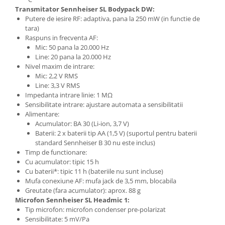
Comenzi si controllere
Transmitator Sennheiser SL Bodypack DW:
Ecrane LED
Putere de iesire RF: adaptiva, pana la 250 mW (in functie de
Efecte de lumini
tara)
Raspuns in frecventa AF:
Lasere
Mic: 50 pana la 20.000 Hz
Masini de fum si ceata
Line: 20 pana la 20.000 Hz
Mixere DMX
Nivel maxim de intrare:
Mic: 2,2 V RMS
Moving Head-uri
Line: 3,3 V RMS
Par Led si Pinspot
Impedanta intrare linie: 1 MΩ
Sensibilitate intrare: ajustare automata a sensibilitatii
Proiectoare
Alimentare:
Scene şi Ring-uri de Dans
Acumulator: BA 30 (Li-ion, 3,7 V)
Stative si schela lumini
Baterii: 2 x baterii tip AA (1,5 V) (suportul pentru baterii
standard Sennheiser B 30 nu este inclus)
Instrumente Muzicale
Timp de functionare:
Chitare si bass
Cu acumulator: tipic 15 h
Cu baterii*: tipic 11 h (bateriile nu sunt incluse)
Claviaturi
Mufa conexiune AF: mufa jack de 3,5 mm, blocabila
Instrumente cu arcus
Greutate (fara acumulator): aprox. 88 g
Instrumente de percutie
Microfon Sennheiser SL Headmic 1:
Tip microfon: microfon condenser pre-polarizat
Instrumente de suflat
Sensibilitate: 5 mV/Pa