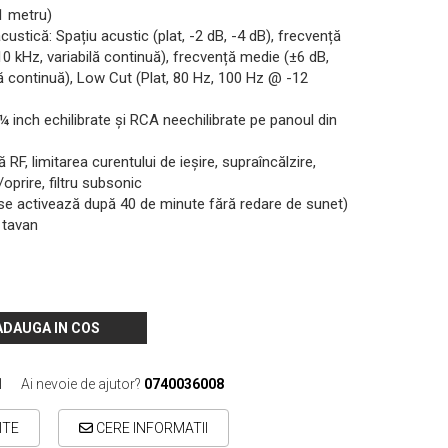
1 metru)
ustică: Spațiu acustic (plat, -2 dB, -4 dB), frecvență
 10 kHz, variabilă continuă), frecvență medie (±6 dB,
lă continuă), Low Cut (Plat, 80 Hz, 100 Hz @ -12
 ¼ inch echilibrate și RCA neechilibrate pe panoul din
ă RF, limitarea curentului de ieșire, supraîncălzire,
/oprire, filtru subsonic
e activează după 40 de minute fără redare de sunet)
 tavan
ADAUGA IN COS
1
Ai nevoie de ajutor?
0740036008
ITE
CERE INFORMATII