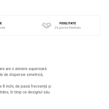
TE
FIDELITATE
anda
2% puncte fidelitate
are are o aliniere superioară
le de dispersie simetrică,
 8 inchi, de joasă frecvență și
râns, în timp ce designul său