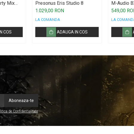
rty Mix
Presonus Eris Studio 8
M-Audio B
1.029,00 RON
549,00 RO
LA COMANDA
LA COMAND
N COS
ADAUGA IN COS
litica de Confidentialitate