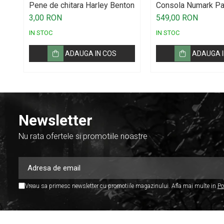
Pene de chitara Harley Benton
Consola Numark Pa
Par Led si Pinspot
MKII
3,00 RON
549,00 RON
Proiectoare
IN STOC
IN STOC
Scene şi Ring-uri de Dans
ADAUGA IN COS
ADAUGA I
Stative si schela lumini
Instrumente Muzicale
Chitare si bass
Claviaturi
Newsletter
Instrumente cu arcus
Instrumente de percutie
Nu rata ofertele si promotiile noastre
Instrumente de suflat
Instrumente si jucarii pentru copii
Instrumente traditionale
Vreau sa primesc newsletter cu promotiile magazinului. Afla mai multe in
Po
Tobe
DJ