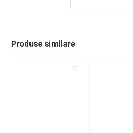
Standuri si stative de monitoare
Subwoofere de studio
Tratament acustic
Lumini si efecte
Accesorii pentru lumini
Produse similare
Bare Led
Cabluri de Alimentare
Case-uri de lumini
Comenzi si controllere
Ecrane LED
Efecte de lumini
Lasere
Masini de fum si ceata
Mixere DMX
Moving Head-uri