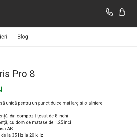
ieri
Blog
is Pro 8
N
să unică pentru un punct dulce mai larg și o aliniere
ență, din compozit țesut de 8 inchi
vență, cu dom de mătase de 1.25 inci
lasa AB
 de la 35 Hz la 20 kHz