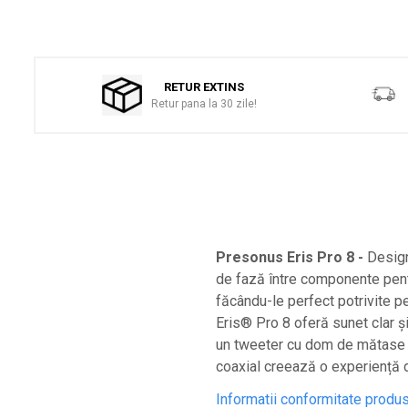
Distribuie
Microfoane lavaliera si headset
pe
Microfoane podcast, USB, iOS /
Facebook
Android
Microfoane pt Camere Video
RETUR EXTINS
Retur pana la 30 zile!
Microfoane pt instalatii si conferinta
Microfoane Ribbon
Microfoane stereo
Microfoane Suspendabile
Microfoane wireless si sisteme
Stative de microfon
Presonus Eris Pro 8 -
Designu
de fază între componente pentr
Studio si inregistrari
făcându-le perfect potrivite 
Accesorii de microfoane
Eris® Pro 8 oferă sunet clar și
Accesorii de rack
un tweeter cu dom de mătase d
Accesorii echipamente de studio
coaxial creează o experiență d
Clape MIDI
Informatii conformitate produ