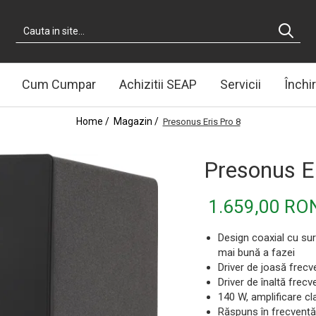
Cum Cumpar
Achizitii SEAP
Servicii
Închir
Home /
Magazin /
Presonus Eris Pro 8
Presonus Er
1.659,00 RO
Design coaxial cu sur
mai bună a fazei
Driver de joasă frecv
Driver de înaltă frec
140 W, amplificare c
Răspuns în frecvență