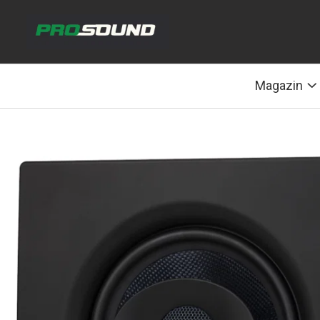
Magazin
Sonorizare / PA
Magazin
Accesorii sonorizare, PA
Adaptoare phantom
Adresare publica 100V
Amplificatoare Audio
Boxe Audio
Ecrane de difuzie
Mixere audio
Monitorizare In-Ear
Pickup-uri, platane & accesorii
Playere si Recordere