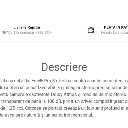
Livrare Rapida
PLATA IN RA
GRATUIT la comenzi > 399 RON
3-6 rate fara dob
Descriere
l coaxial al lui Eris® Pro 8 oferă un centru acustic consistent c
u a oferi un punct favorabil larg, imagini stereo precise și mode
pentru camerele captivante Dolby Atmos și mediile de mix stereo.
 transparent de până la 108 dB, printr-un driver compozit țesut de
e 1.25 inci. Carcasa sa portată creează un low-end profund și st
e ascultare naturală și un sunet tridimensional.
s