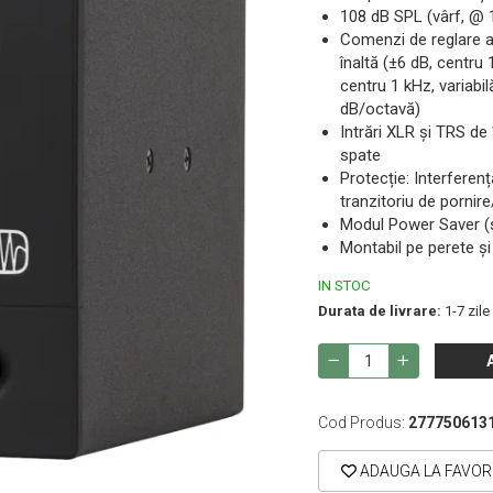
108 dB SPL (vârf, @ 
Comenzi de reglare ac
înaltă (±6 dB, centru
centru 1 kHz, variabi
dB/octavă)
Intrări XLR și TRS de
spate
Protecție: Interferenț
tranzitoriu de pornire
Modul Power Saver (s
Montabil pe perete și
IN STOC
Durata de livrare:
1-7 zile
Cod Produs:
277750613
ADAUGA LA FAVOR