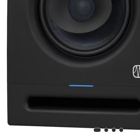
Procesoare si efecte
Shockmount
Stabilizatoare de tensiune UPS si
Power Conditioner
Unelte Audio
Microfoane
Accesorii de microfoane
Capsule de microfon
Case-uri de microfoane
Microfoane de broadcast
Microfoane de instrumente
Microfoane de masurare si calibrare
Microfoane de studio
Microfoane de Suprafata
Microfoane de voce si live