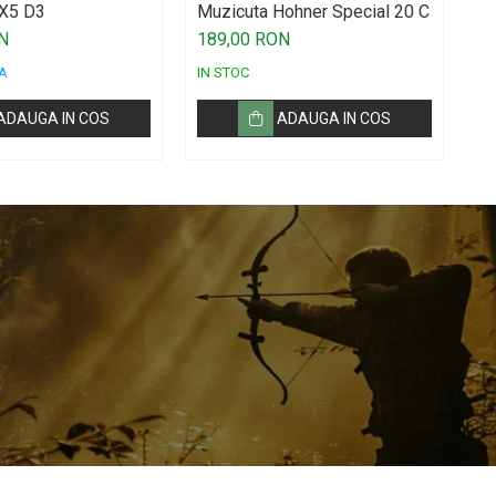
X5 D3
Muzicuta Hohner Special 20 C
Mi
Te
N
189,00 RON
4
A
IN STOC
IN
ADAUGA IN COS
ADAUGA IN COS