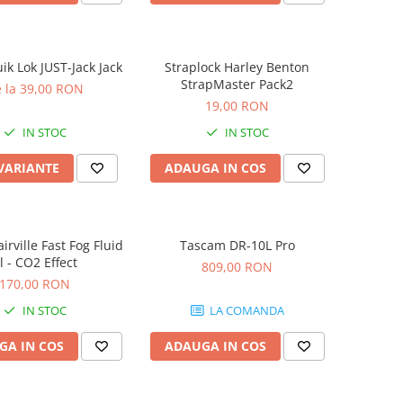
ik Lok JUST-Jack Jack
Straplock Harley Benton
StrapMaster Pack2
 la 39,00 RON
19,00 RON
IN STOC
IN STOC
 VARIANTE
ADAUGA IN COS
airville Fast Fog Fluid
Tascam DR-10L Pro
l - CO2 Effect
809,00 RON
170,00 RON
IN STOC
LA COMANDA
GA IN COS
ADAUGA IN COS