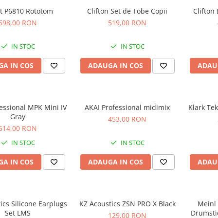
ot P6810 Rototom
Clifton Set de Tobe Copii
Clifton
698,00 RON
519,00 RON
IN STOC
IN STOC
A IN COS
ADAUGA IN COS
ADAU
essional MPK Mini IV
AKAI Professional midimix
Klark Te
Gray
453,00 RON
514,00 RON
IN STOC
IN STOC
A IN COS
ADAUGA IN COS
ADAU
ics Silicone Earplugs
KZ Acoustics ZSN PRO X Black
Meinl
Set LMS
Drumsti
129,00 RON