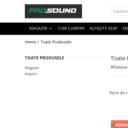
Magazin
MAGAZIN
CUM CUMPAR
ACHIZITII SEAP
SE
Sonorizare / PA
Accesorii sonorizare, PA
Home /
Toate Produsele
Adaptoare phantom
Adresare publica 100V
Toate 
TOATE PRODUSELE
Amplificatoare Audio
Afiseaza:
Magazin
Boxe Audio
Import
Ecrane de difuzie
Mixere audio
Monitorizare In-Ear
Pene de c
Pickup-uri, platane & accesorii
Playere si Recordere
Procesoare si efecte
Shockmount
ADAUG