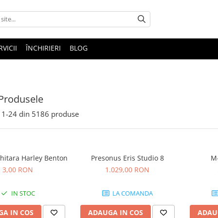
RVICII
ÎNCHIRIERI
BLOG
Produsele
1-
24
din
5186
produse
hitara Harley Benton
Presonus Eris Studio 8
M-
3,00 RON
1.029,00 RON
IN STOC
LA COMANDA
A IN COS
ADAUGA IN COS
ADAU