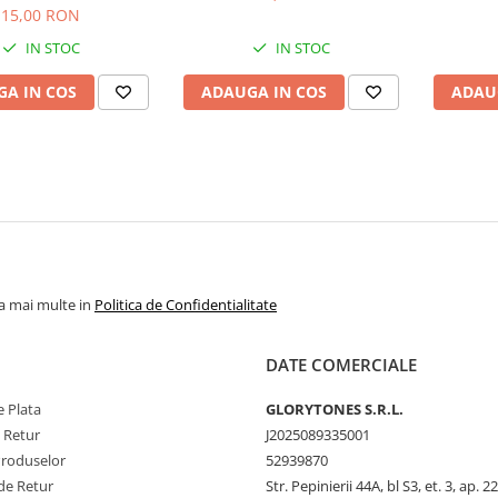
15,00 RON
IN STOC
IN STOC
A IN COS
ADAUGA IN COS
ADAU
la mai multe in
Politica de Confidentialitate
DATE COMERCIALE
 Plata
GLORYTONES S.R.L.
e Retur
J2025089335001
Produselor
52939870
de Retur
Str. Pepinierii 44A, bl S3, et. 3, ap. 22