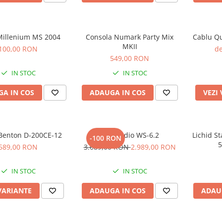
 Millenium MS 2004
Consola Numark Party Mix
Cablu Qu
MKII
100,00 RON
de
549,00 RON
IN STOC
IN STOC
A IN COS
ADAUGA IN COS
VEZI
Benton D-200CE-12
Kali Audio WS-6.2
Lichid St
-100 RON
5
589,00 RON
3.089,00 RON
2.989,00 RON
IN STOC
IN STOC
VARIANTE
ADAUGA IN COS
ADAU