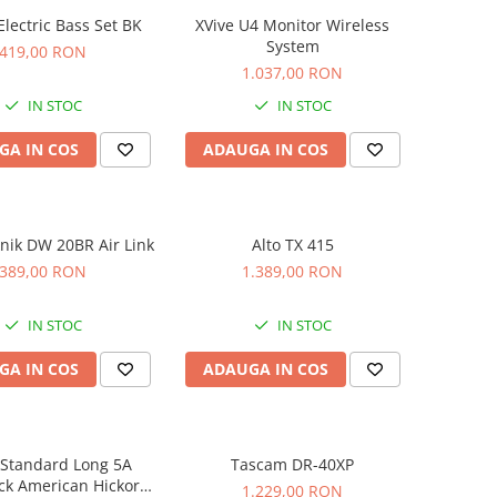
 Electric Bass Set BK
XVive U4 Monitor Wireless
System
419,00 RON
1.037,00 RON
IN STOC
IN STOC
GA IN COS
ADAUGA IN COS
knik DW 20BR Air Link
Alto TX 415
389,00 RON
1.389,00 RON
IN STOC
IN STOC
GA IN COS
ADAUGA IN COS
 Standard Long 5A
Tascam DR-40XP
ck American Hickory
1.229,00 RON