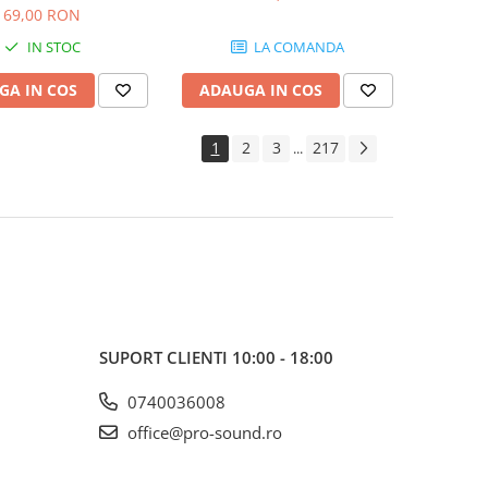
SB103
69,00 RON
IN STOC
LA COMANDA
GA IN COS
ADAUGA IN COS
1
2
3
217
...
SUPORT CLIENTI
10:00 - 18:00
0740036008
office@pro-sound.ro