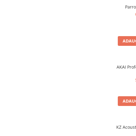
Microfoane pt instalatii si
Parr
conferinta
Microfoane Ribbon
Microfoane stereo
Microfoane Suspendabile
Microfoane wireless si sisteme
ADAUG
Stative de microfon
Studio si inregistrari
Accesorii de microfoane
AKAI Prof
Accesorii de rack
Accesorii echipamente de studio
Clape MIDI
Controllere MIDI - USB DAW
ADAUG
Controllere monitoare de studio
Convertoare AD/DA
Interfete audio
KZ Acoust
Interfete MIDI si Cabluri Midi-USB