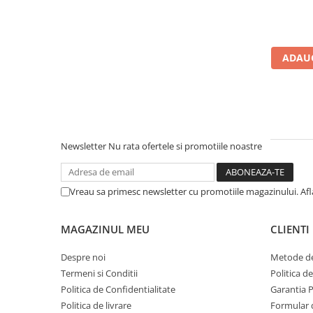
Microfoane de studio
Monitoare de studio
Pop filtre
Preamplificatoare
ADAUG
Protectii antifonice pentru urechi
Rack studio
Recordere de studio
Recordere portabile
Newsletter
Nu rata ofertele si promotiile noastre
Sintetizatoare
Standuri si stative de monitoare
Subwoofere de studio
Vreau sa primesc newsletter cu promotiile magazinului. Af
Tratament acustic
Lumini si efecte
MAGAZINUL MEU
CLIENTI
Accesorii pentru lumini
Despre noi
Metode de
Bare Led
Termeni si Conditii
Politica d
Cabluri de Alimentare
Politica de Confidentialitate
Garantia 
Case-uri de lumini
Politica de livrare
Formular 