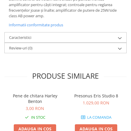
Comenzi si controllere
amplificator pentru căști integrat; controale pentru reglarea
Ecrane LED
frecvențelor joase și înalte; amplificator de putere de 25W/side
Efecte de lumini
class AB power amp.
Lasere
Informatii conformitate produs
Masini de fum si ceata
Caracteristici
Mixere DMX
Moving Head-uri
Review-uri
(0)
Par Led si Pinspot
Proiectoare
Scene şi Ring-uri de Dans
PRODUSE SIMILARE
Stative si schela lumini
Instrumente Muzicale
Chitare si bass
Pene de chitara Harley
Presonus Eris Studio 8
Claviaturi
Benton
1.029,00 RON
3,00 RON
Instrumente cu arcus
Instrumente de percutie
IN STOC
LA COMANDA
Instrumente de suflat
ADAUGA IN COS
ADAUGA IN COS