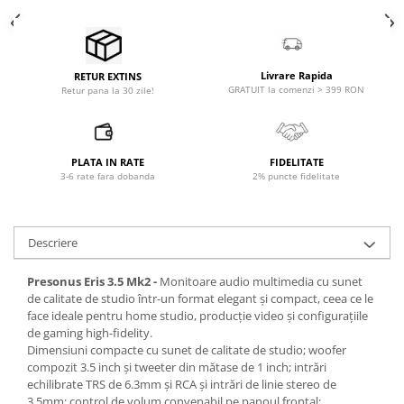
Microfoane de studio
Monitoare de studio
Pop filtre
Preamplificatoare
Livrare Rapida
RETUR EXTINS
GRATUIT la comenzi > 399 RON
Retur pana la 30 zile!
Protectii antifonice pentru urechi
Rack studio
Recordere de studio
PLATA IN RATE
FIDELITATE
Recordere portabile
3-6 rate fara dobanda
2% puncte fidelitate
Sintetizatoare
Standuri si stative de monitoare
Subwoofere de studio
Descriere
Tratament acustic
Presonus Eris 3.5 Mk2 -
Monitoare audio multimedia cu sunet
Lumini si efecte
de calitate de studio într-un format elegant și compact, ceea ce le
Accesorii pentru lumini
face ideale pentru home studio, producție video și configurațiile
de gaming high-fidelity.
Bare Led
Dimensiuni compacte cu sunet de calitate de studio; woofer
Cabluri de Alimentare
compozit 3.5 inch și tweeter din mătase de 1 inch; intrări
Case-uri de lumini
echilibrate TRS de 6.3mm și RCA și intrări de linie stereo de
3.5mm; control de volum convenabil pe panoul frontal;