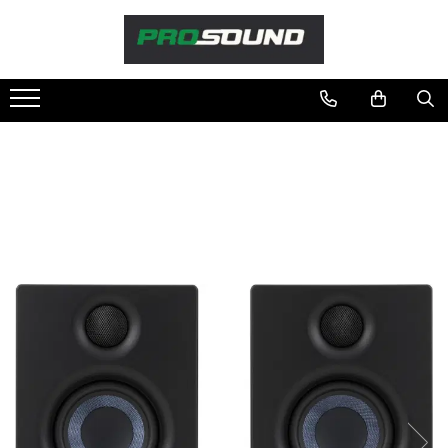
Magazin
Sonorizare / PA
Accesorii sonorizare, PA
Adaptoare phantom
Adresare publica 100V
Amplificatoare Audio
Boxe Audio
Ecrane de difuzie
Mixere audio
Monitorizare In-Ear
Pickup-uri, platane & accesorii
Playere si Recordere
Procesoare si efecte
Shockmount