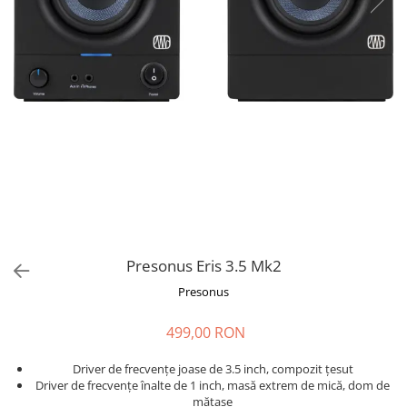
Stabilizatoare de tensiune UPS si
Power Conditioner
Unelte Audio
Microfoane
Accesorii de microfoane
Capsule de microfon
Case-uri de microfoane
Microfoane de broadcast
Microfoane de instrumente
Microfoane de masurare si
calibrare
Microfoane de studio
Presonus Eris 3.5 Mk2
Microfoane de Suprafata
Presonus
Microfoane de voce si live
Microfoane lavaliera si headset
499,00 RON
Microfoane podcast, USB, iOS /
Android
Driver de frecvențe joase de 3.5 inch, compozit țesut
Driver de frecvențe înalte de 1 inch, masă extrem de mică, dom de
Microfoane pt Camere Video
mătase