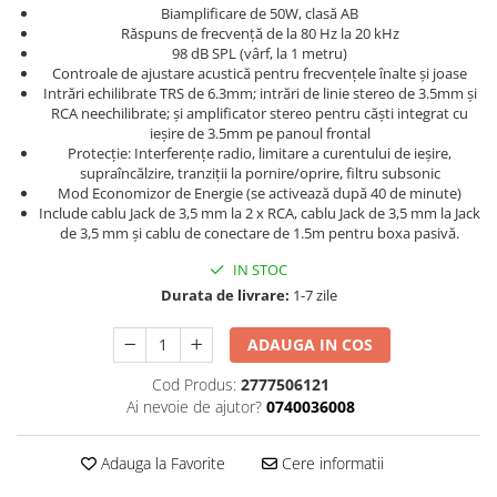
Microfoane pt instalatii si
Biamplificare de 50W, clasă AB
conferinta
Răspuns de frecvență de la 80 Hz la 20 kHz
98 dB SPL (vârf, la 1 metru)
Microfoane Ribbon
Controale de ajustare acustică pentru frecvențele înalte și joase
Microfoane stereo
Intrări echilibrate TRS de 6.3mm; intrări de linie stereo de 3.5mm și
RCA neechilibrate; și amplificator stereo pentru căști integrat cu
Microfoane Suspendabile
ieșire de 3.5mm pe panoul frontal
Microfoane wireless si sisteme
Protecție: Interferențe radio, limitare a curentului de ieșire,
supraîncălzire, tranziții la pornire/oprire, filtru subsonic
Stative de microfon
Mod Economizor de Energie (se activează după 40 de minute)
Studio si inregistrari
Include cablu Jack de 3,5 mm la 2 x RCA, cablu Jack de 3,5 mm la Jack
de 3,5 mm și cablu de conectare de 1.5m pentru boxa pasivă.
Accesorii de microfoane
Accesorii de rack
IN STOC
Durata de livrare:
1-7 zile
Accesorii echipamente de studio
Clape MIDI
ADAUGA IN COS
Controllere MIDI - USB DAW
Cod Produs:
2777506121
Controllere monitoare de studio
Ai nevoie de ajutor?
0740036008
Convertoare AD/DA
Interfete audio
Adauga la Favorite
Cere informatii
Interfete MIDI si Cabluri Midi-USB