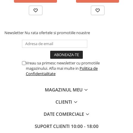
Instrumente si jucarii pentru copii
Instrumente traditionale
Tobe
DJ
Accesorii DJ
Newsletter
Nu rata ofertele si promotiile noastre
Accesorii Pick-up si Vinyl
Case-uri DJ
CD Playere DJ
Vreau sa primesc newsletter cu promotiile
Console DJ
magazinului. Afla mai multe in
Politica de
Controllere MIDI - USB DAW
Confidentialitate
Genti pentru DJ
Mixere DJ
MAGAZINUL MEU
Platane DJ
CLIENTI
Samplere si controllere
Stative si pupitre DJ
DATE COMERCIALE
Cabluri si conectori
SUPORT CLIENTI
10:00 - 18:00
Cabluri adaptoare, cabluri Y