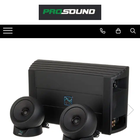
Magazin
Sonorizare / PA
Accesorii sonorizare, PA
Adaptoare phantom
Adresare publica 100V
Amplificatoare Audio
Boxe Audio
Ecrane de difuzie
Mixere audio
Monitorizare In-Ear
Pickup-uri, platane & accesorii
Playere si Recordere
Procesoare si efecte
Shockmount