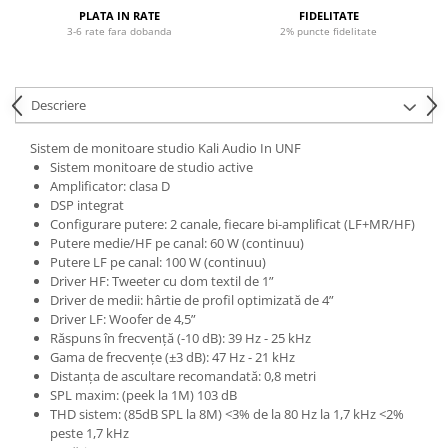
Microfoane de studio
PLATA IN RATE
FIDELITATE
Monitoare de studio
3-6 rate fara dobanda
2% puncte fidelitate
Pop filtre
Preamplificatoare
Descriere
Protectii antifonice pentru urechi
Rack studio
Sistem de monitoare studio Kali Audio In UNF
Recordere de studio
Sistem monitoare de studio active
Recordere portabile
Amplificator: clasa D
DSP integrat
Sintetizatoare
Configurare putere: 2 canale, fiecare bi-amplificat (LF+MR/HF)
Standuri si stative de monitoare
Putere medie/HF pe canal: 60 W (continuu)
Putere LF pe canal: 100 W (continuu)
Subwoofere de studio
Driver HF: Tweeter cu dom textil de 1”
Tratament acustic
Driver de medii: hârtie de profil optimizată de 4”
Lumini si efecte
Driver LF: Woofer de 4,5”
Răspuns în frecvență (-10 dB): 39 Hz - 25 kHz
Accesorii pentru lumini
Gama de frecvențe (±3 dB): 47 Hz - 21 kHz
Bare Led
Distanța de ascultare recomandată: 0,8 metri
SPL maxim: (peek la 1M) 103 dB
Cabluri de Alimentare
THD sistem: (85dB SPL la 8M) <3% de la 80 Hz la 1,7 kHz <2%
Case-uri de lumini
peste 1,7 kHz