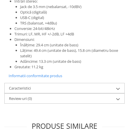
Comenzi si controllere
Intrări stereo:
Jack de 3.5 mm (nebalansat, -10dBV)
Ecrane LED
Optică (digitală)
Efecte de lumini
USB-C (digital)
Lasere
TRS (balansat, +4dBu)
Conversie: 24-bit/48kHz
Masini de fum si ceata
Trimuri: LF, MR, HF +/-2dB, LF +4dB
Mixere DMX
Dimensiuni:
Înălțime: 29.4 cm (unitate de bass)
Moving Head-uri
Lățime: 49.4 cm (unitate de bass), 15.8 cm (diametru boxe
Par Led si Pinspot
satelit)
Proiectoare
Adâncime: 13.3 cm (unitate de bass)
Greutate: 11.2 kg
Scene şi Ring-uri de Dans
Stative si schela lumini
Informatii conformitate produs
Instrumente Muzicale
Caracteristici
Chitare si bass
Review-uri
(0)
Claviaturi
Instrumente cu arcus
Instrumente de percutie
Instrumente de suflat
PRODUSE SIMILARE