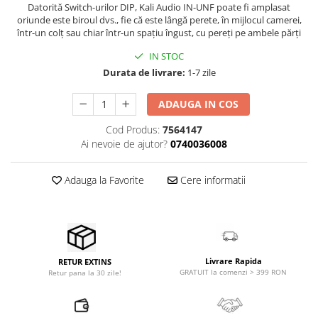
Microfoane pt instalatii si
Datorită Switch-urilor DIP, Kali Audio IN-UNF poate fi amplasat
oriunde este biroul dvs., fie că este lângă perete, în mijlocul camerei,
conferinta
într-un colț sau chiar într-un spațiu îngust, cu pereți pe ambele părți
Microfoane Ribbon
IN STOC
Microfoane stereo
Durata de livrare:
1-7 zile
Microfoane Suspendabile
Microfoane wireless si sisteme
ADAUGA IN COS
Stative de microfon
Cod Produs:
7564147
Studio si inregistrari
Ai nevoie de ajutor?
0740036008
Accesorii de microfoane
Accesorii de rack
Adauga la Favorite
Cere informatii
Accesorii echipamente de studio
Clape MIDI
Controllere MIDI - USB DAW
Controllere monitoare de studio
Livrare Rapida
RETUR EXTINS
Convertoare AD/DA
GRATUIT la comenzi > 399 RON
Retur pana la 30 zile!
Interfete audio
Interfete MIDI si Cabluri Midi-USB