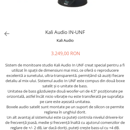
Stabilizatoare de tensiune UPS si
Power Conditioner
Unelte Audio
Microfoane
Accesorii de microfoane
Kali Audio IN-UNF
Capsule de microfon
Kali Audio
Case-uri de microfoane
3.249,00 RON
Microfoane de broadcast
Microfoane de instrumente
Sistem de monitoare studio Kali Audio In UNF creat special pentru a fi
Microfoane de masurare si
utilizat în spații de dimensiuni mai mici, ce oferă o reproducere
calibrare
excelentă a sunetului, ultra-transparentă, permițând să auziți fiecare
detaliu al mix-ului. Sistemul audio In UNF este compus din două boxe
Microfoane de studio
satelit și o unitate de bass.
Microfoane de Suprafata
Unitatea de bass găzduiește două woofer-uri de 4.5” poziționate pe
orizontală, astfel încât nicio vibrație nu este transferată pe suprafața
Microfoane de voce si live
pe care este așezată unitatea.
Microfoane lavaliera si headset
Boxele audio satelit sunt montate pe un suport de silicon ce permite
Microfoane podcast, USB, iOS /
reglarea în unghiul dorit.
Un alt avantaj al sistemului este ca puteți controla nivelul drivere-lor
Android
de frecvență joasă, medie și frecvență înaltă cu ajutorul comenzilor de
Microfoane pt Camere Video
reglare de +/- 2 dB, iar dacă doriți, puteți crește bass-ul cu +4 dB.