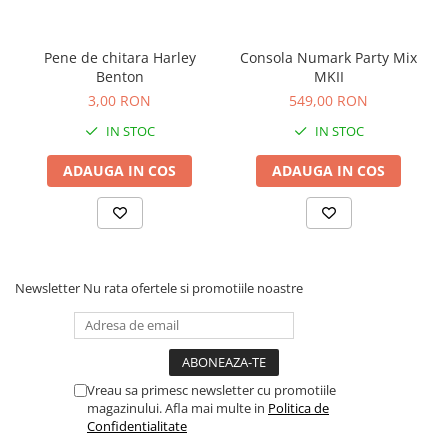
Instrumente si jucarii pentru copii
Instrumente traditionale
Tobe
Pene de chitara Harley
Consola Numark Party Mix
Benton
MKII
DJ
3,00 RON
549,00 RON
Accesorii DJ
IN STOC
IN STOC
Accesorii Pick-up si Vinyl
Case-uri DJ
ADAUGA IN COS
ADAUGA IN COS
CD Playere DJ
Console DJ
Controllere MIDI - USB DAW
Genti pentru DJ
Newsletter
Nu rata ofertele si promotiile noastre
Mixere DJ
Platane DJ
Samplere si controllere
Stative si pupitre DJ
Vreau sa primesc newsletter cu promotiile
Cabluri si conectori
magazinului. Afla mai multe in
Politica de
Confidentialitate
Cabluri adaptoare, cabluri Y