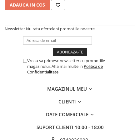
Microfoane pt instalatii si
ADAUGA IN COS
conferinta
Microfoane Ribbon
Microfoane stereo
Newsletter
Nu rata ofertele si promotiile noastre
Microfoane Suspendabile
Microfoane wireless si sisteme
Stative de microfon
Studio si inregistrari
Vreau sa primesc newsletter cu promotiile
magazinului. Afla mai multe in
Politica de
Accesorii de microfoane
Confidentialitate
Accesorii de rack
Accesorii echipamente de studio
MAGAZINUL MEU
Clape MIDI
Controllere MIDI - USB DAW
CLIENTI
Controllere monitoare de studio
DATE COMERCIALE
Convertoare AD/DA
Interfete audio
SUPORT CLIENTI
10:00 - 18:00
Interfete MIDI si Cabluri Midi-USB
0740036008