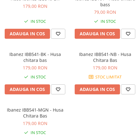
Stabilizatoare de tensiune UPS si
bass
179,00 RON
Power Conditioner
79,00 RON
Unelte Audio
IN STOC
IN STOC
Microfoane
Accesorii de microfoane
ADAUGA IN COS
ADAUGA IN COS
Capsule de microfon
Case-uri de microfoane
Ibanez IBB541-BK - Husa
Ibanez IBB541-NB - Husa
Microfoane de broadcast
chitara bas
Chitara Bas
Microfoane de instrumente
179,00 RON
179,00 RON
Microfoane de masurare si
IN STOC
STOC LIMITAT
calibrare
Microfoane de studio
ADAUGA IN COS
ADAUGA IN COS
Microfoane de Suprafata
Microfoane de voce si live
Ibanez IBB541-MGN - Husa
Microfoane lavaliera si headset
Chitara Bas
Microfoane podcast, USB, iOS /
179,00 RON
Android
IN STOC
Microfoane pt Camere Video