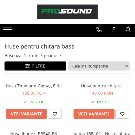
Magazin
Sonorizare / PA
Accesorii sonorizare, PA
Huse pentru chitara bass
Adaptoare phantom
Afiseaza:
1-
7
din
7
produse
Adresare publica 100V
Amplificatoare Audio
FILTRE
Boxe Audio
Ecrane de difuzie
Husa Thomann Gigbag Elite
Husa pentru chitara
Mixere audio
198,00 RON
149,00 RON
Monitorizare In-Ear
IN STOC
IN STOC
Pickup-uri, platane & accesorii
Playere si Recordere
VEZI VARIANTE
VEZI VARIANTE
Procesoare si efecte
Shockmount
Husa Ibanez IBB540-BK
Ibanez IBB101 - Husa chitara