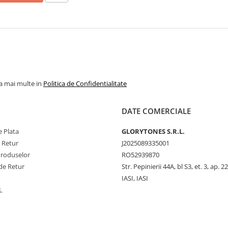
la mai multe in
Politica de Confidentialitate
DATE COMERCIALE
 Plata
GLORYTONES S.R.L.
e Retur
J2025089335001
Produselor
RO52939870
de Retur
Str. Pepinierii 44A, bl S3, et. 3, ap. 22
IASI, IASI
L