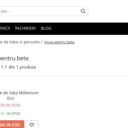
RVICII
ÎNCHIRIERI
BLOG
e de toba si percutie /
Huse pentru bete
entru bete
1-
1
din
1
produse
e de toba Millenium
Eco
39,00 RON
IN STOC
A IN COS