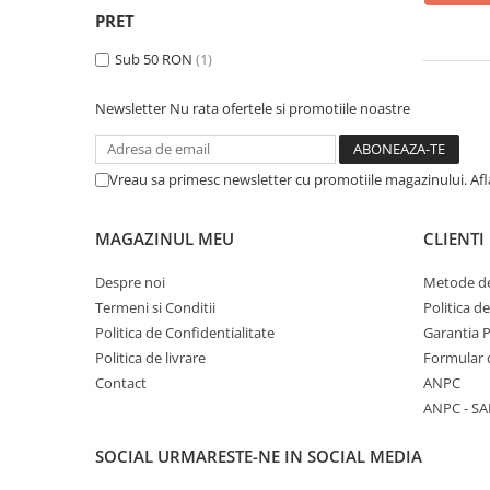
Stabilizatoare de tensiune UPS si
PRET
Power Conditioner
Unelte Audio
Sub 50 RON
(1)
Microfoane
Newsletter
Nu rata ofertele si promotiile noastre
Accesorii de microfoane
Capsule de microfon
Case-uri de microfoane
Vreau sa primesc newsletter cu promotiile magazinului. Af
Microfoane de broadcast
Microfoane de instrumente
MAGAZINUL MEU
CLIENTI
Microfoane de masurare si
calibrare
Despre noi
Metode de
Termeni si Conditii
Politica d
Microfoane de studio
Politica de Confidentialitate
Garantia 
Microfoane de Suprafata
Politica de livrare
Formular 
Microfoane de voce si live
Contact
ANPC
Microfoane lavaliera si headset
ANPC - SA
Microfoane podcast, USB, iOS /
Android
SOCIAL
URMARESTE-NE IN SOCIAL MEDIA
Microfoane pt Camere Video