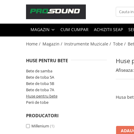
Magazin
MAGAZIN
CUM CUMPAR
ACHIZITII SEAP
SE
Sonorizare / PA
Accesorii sonorizare, PA
Home /
Magazin /
Instrumente Muzicale /
Tobe /
Bet
Adaptoare phantom
Adresare publica 100V
Huse p
HUSE PENTRU BETE
Amplificatoare Audio
Afiseaza:
Bete de samba
Boxe Audio
Bete de toba 5A
Ecrane de difuzie
Bete de toba 5B
Mixere audio
Bete de toba 7A
Monitorizare In-Ear
Huse pentru bete
Husa bet
Perii de tobe
Pickup-uri, platane & accesorii
Playere si Recordere
PRODUCATORI
Procesoare si efecte
Millenium
(1)
Shockmount
ADAUG