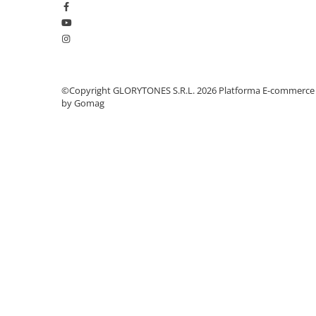
Microfoane pt instalatii si
conferinta
Microfoane Ribbon
Microfoane stereo
Microfoane Suspendabile
©Copyright GLORYTONES S.R.L. 2026
Platforma E-commerce
Microfoane wireless si sisteme
by Gomag
Stative de microfon
Studio si inregistrari
Accesorii de microfoane
Accesorii de rack
Accesorii echipamente de studio
Clape MIDI
Controllere MIDI - USB DAW
Controllere monitoare de studio
Convertoare AD/DA
Interfete audio
Interfete MIDI si Cabluri Midi-USB