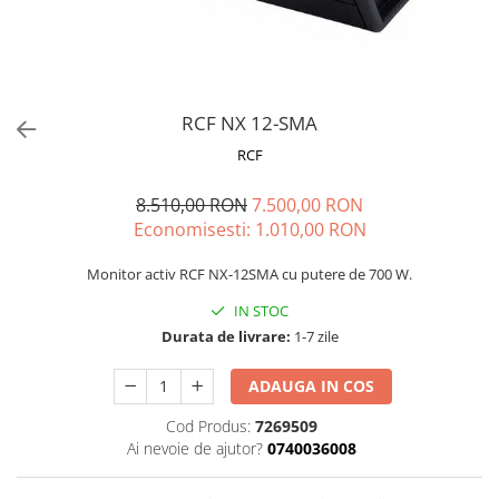
Microfoane de masurare si
calibrare
Microfoane de studio
Microfoane de Suprafata
Microfoane de voce si live
RCF NX 12-SMA
Microfoane lavaliera si headset
RCF
Microfoane podcast, USB, iOS /
Android
8.510,00 RON
7.500,00 RON
Microfoane pt Camere Video
Economisesti:
1.010,00
RON
Microfoane pt instalatii si
conferinta
Monitor activ RCF NX-12SMA cu putere de 700 W.
Microfoane Ribbon
IN STOC
Microfoane stereo
Durata de livrare:
1-7 zile
Microfoane Suspendabile
ADAUGA IN COS
Microfoane wireless si sisteme
Stative de microfon
Cod Produs:
7269509
Studio si inregistrari
Ai nevoie de ajutor?
0740036008
Accesorii de microfoane