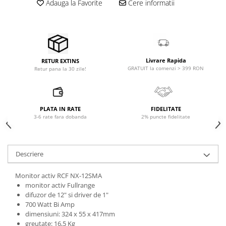
Adauga la Favorite
Cere informatii
Accesorii de rack
Accesorii echipamente de studio
Clape MIDI
Controllere MIDI - USB DAW
Controllere monitoare de studio
Livrare Rapida
RETUR EXTINS
GRATUIT la comenzi > 399 RON
Retur pana la 30 zile!
Convertoare AD/DA
Interfete audio
Interfete MIDI si Cabluri Midi-USB
Microfoane de studio
PLATA IN RATE
FIDELITATE
3-6 rate fara dobanda
2% puncte fidelitate
Monitoare de studio
Pop filtre
Preamplificatoare
Descriere
Protectii antifonice pentru urechi
Rack studio
Monitor activ RCF NX-12SMA
monitor activ Fullrange
Recordere de studio
difuzor de 12" si driver de 1"
Recordere portabile
700 Watt Bi Amp
dimensiuni: 324 x 55 x 417mm
Sintetizatoare
greutate: 16,5 Kg