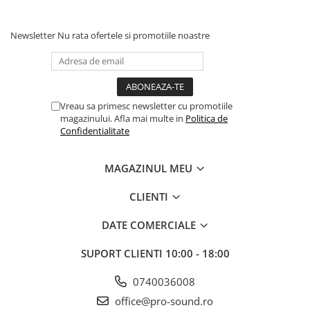
Scene şi Ring-uri de Dans
Stative si schela lumini
Newsletter
Nu rata ofertele si promotiile noastre
Instrumente Muzicale
Chitare si bass
Claviaturi
Instrumente cu arcus
Vreau sa primesc newsletter cu promotiile
Instrumente de percutie
magazinului. Afla mai multe in
Politica de
Instrumente de suflat
Confidentialitate
Instrumente si jucarii pentru copii
Instrumente traditionale
MAGAZINUL MEU
Tobe
CLIENTI
DJ
Accesorii DJ
DATE COMERCIALE
Accesorii Pick-up si Vinyl
SUPORT CLIENTI
10:00 - 18:00
Case-uri DJ
CD Playere DJ
0740036008
Console DJ
office@pro-sound.ro