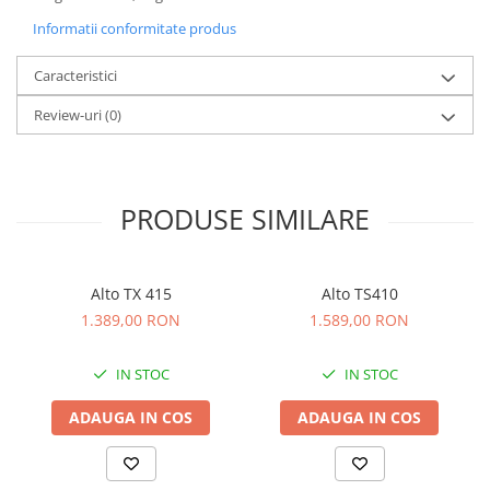
Standuri si stative de monitoare
Informatii conformitate produs
Subwoofere de studio
Tratament acustic
Caracteristici
Lumini si efecte
Review-uri
(0)
Accesorii pentru lumini
Bare Led
Cabluri de Alimentare
Case-uri de lumini
PRODUSE SIMILARE
Comenzi si controllere
Ecrane LED
Efecte de lumini
Alto TX 415
Alto TS410
1.389,00 RON
1.589,00 RON
Lasere
Masini de fum si ceata
IN STOC
IN STOC
Mixere DMX
Moving Head-uri
ADAUGA IN COS
ADAUGA IN COS
Par Led si Pinspot
Proiectoare