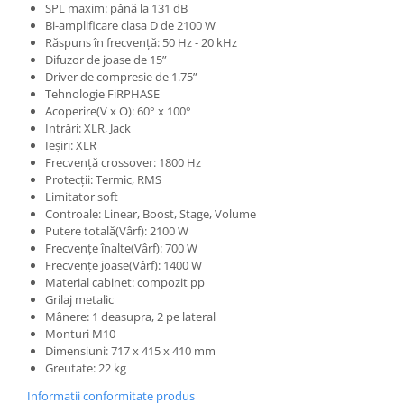
Standuri si stative de monitoare
SPL maxim: până la 131 dB
Bi-amplificare clasa D de 2100 W
Subwoofere de studio
Răspuns în frecvență: 50 Hz - 20 kHz
Tratament acustic
Difuzor de joase de 15”
Lumini si efecte
Driver de compresie de 1.75”
Tehnologie FiRPHASE
Accesorii pentru lumini
Acoperire(V x O): 60° x 100°
Bare Led
Intrări: XLR, Jack
Ieșiri: XLR
Cabluri de Alimentare
Frecvență crossover: 1800 Hz
Case-uri de lumini
Protecții: Termic, RMS
Comenzi si controllere
Limitator soft
Controale: Linear, Boost, Stage, Volume
Ecrane LED
Putere totală(Vârf): 2100 W
Efecte de lumini
Frecvențe înalte(Vârf): 700 W
Lasere
Frecvențe joase(Vârf): 1400 W
Material cabinet: compozit pp
Masini de fum si ceata
Grilaj metalic
Mixere DMX
Mânere: 1 deasupra, 2 pe lateral
Monturi M10
Moving Head-uri
Dimensiuni: 717 x 415 x 410 mm
Par Led si Pinspot
Greutate: 22 kg
Proiectoare
Informatii conformitate produs