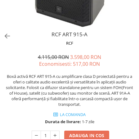
Microfoane de masurare si
calibrare
Microfoane de studio
Microfoane de Suprafata
Microfoane de voce si live
RCF ART 915-A
Microfoane lavaliera si headset
RCF
Microfoane podcast, USB, iOS /
Android
4.115,00 RON
3.598,00 RON
Microfoane pt Camere Video
Economisesti:
517,00
RON
Microfoane pt instalatii si
conferinta
Boxă activă RCF ART 915-A cu amplificare clasa D proiectată pentru a
oferi o calitate audio excelentă și versatilitate în aplicații audio
Microfoane Ribbon
solicitante. Folosit ca difuzor standalone pentru un sistem FOH(Front
Microfoane stereo
of House), satelit (cu subwoofer) sau monitor de scenă, ART 91A-A
oferă performanță și fiabilitate într-o carcasă compactă ușor de
Microfoane Suspendabile
transportat.
Microfoane wireless si sisteme
LA COMANDA
Stative de microfon
Durata de livrare:
1-7 zile
Studio si inregistrari
Accesorii de microfoane
ADAUGA IN COS