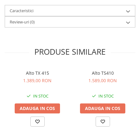
Scene şi Ring-uri de Dans
Stative si schela lumini
Caracteristici
Instrumente Muzicale
Review-uri
(0)
Chitare si bass
Claviaturi
Instrumente cu arcus
PRODUSE SIMILARE
Instrumente de percutie
Instrumente de suflat
Instrumente si jucarii pentru copii
Alto TX 415
Alto TS410
Instrumente traditionale
1.389,00 RON
1.589,00 RON
Tobe
DJ
IN STOC
IN STOC
Accesorii DJ
ADAUGA IN COS
ADAUGA IN COS
Accesorii Pick-up si Vinyl
Case-uri DJ
CD Playere DJ
Console DJ