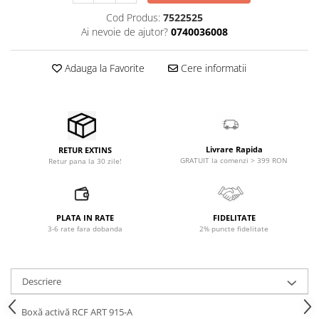
Accesorii de rack
Cod Produs:
7522525
Accesorii echipamente de studio
Ai nevoie de ajutor?
0740036008
Clape MIDI
Controllere MIDI - USB DAW
Adauga la Favorite
Cere informatii
Controllere monitoare de studio
Convertoare AD/DA
Interfete audio
Interfete MIDI si Cabluri Midi-USB
Livrare Rapida
RETUR EXTINS
Microfoane de studio
GRATUIT la comenzi > 399 RON
Retur pana la 30 zile!
Monitoare de studio
Pop filtre
Preamplificatoare
PLATA IN RATE
FIDELITATE
Protectii antifonice pentru urechi
3-6 rate fara dobanda
2% puncte fidelitate
Rack studio
Recordere de studio
Descriere
Recordere portabile
Sintetizatoare
Boxă activă RCF ART 915-A