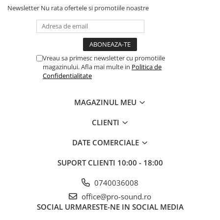
Controllere MIDI - USB DAW
Newsletter
Nu rata ofertele si promotiile noastre
Genti pentru DJ
Mixere DJ
Platane DJ
Samplere si controllere
Vreau sa primesc newsletter cu promotiile
Stative si pupitre DJ
magazinului. Afla mai multe in
Politica de
Confidentialitate
Cabluri si conectori
Cabluri adaptoare, cabluri Y
MAGAZINUL MEU
Cabluri audio
Cabluri de boxe
CLIENTI
Cabluri de instrumente
DATE COMERCIALE
Cabluri de microfon
Cabluri DMX
SUPORT CLIENTI
10:00 - 18:00
Cabluri la metru
0740036008
Cabluri MIDI si audio digitale
office@pro-sound.ro
Cabluri multicore
SOCIAL
URMARESTE-NE IN SOCIAL MEDIA
Conectori