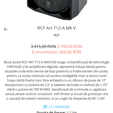
Microfoane de masurare si
calibrare
Microfoane de studio
Microfoane de Suprafata
Microfoane de voce si live
RCF Art 712-A MK V
Microfoane lavaliera si headset
RCF
Microfoane podcast, USB, iOS /
Android
3.415,00 RON
2.749,00 RON
Microfoane pt Camere Video
Economisesti:
666,00
RON
Microfoane pt instalatii si
conferinta
Boxă activă RCF ART 712-A MK5 full range, ce beneficiază de tehnologie
FiRPHASE și bi-amplificare digitală, reprezintă soluția ideală pentru
Microfoane Ribbon
situațiile unde este nevoie de bași puternici și înalte extrem de curate,
Microfoane stereo
pentru ca vocea solistului să ramâna inteligibilă chiar și atunci cand
trupa cântă foarte tare. Este echipată cu un difuzor de joase de 12"
Microfoane Suspendabile
Neodymium cu bobină de 2.5" și tweeter de înalte cu bobină de 1.75",
Microfoane wireless si sisteme
oferă o putere de 700 W RMS, beneficiază de controale cu egalizare
activă, phase control, crossover, soft limiter și circuit de protecție. Are
Stative de microfon
o carcasă din plastic rezistent, și un unghi de dispersie de 90° x 60°.
Studio si inregistrari
LA COMANDA
Accesorii de microfoane
Durata de livrare:
1-7 zile