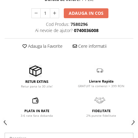
Accesorii de rack
Accesorii echipamente de studio
ADAUGA IN COS
Clape MIDI
Cod Produs:
7580296
Controllere MIDI - USB DAW
Ai nevoie de ajutor?
0740036008
Controllere monitoare de studio
Convertoare AD/DA
Adauga la Favorite
Cere informatii
Interfete audio
Interfete MIDI si Cabluri Midi-USB
Microfoane de studio
Monitoare de studio
Livrare Rapida
RETUR EXTINS
Pop filtre
GRATUIT la comenzi > 399 RON
Retur pana la 30 zile!
Preamplificatoare
Protectii antifonice pentru urechi
Rack studio
PLATA IN RATE
FIDELITATE
Recordere de studio
3-6 rate fara dobanda
2% puncte fidelitate
Recordere portabile
Sintetizatoare