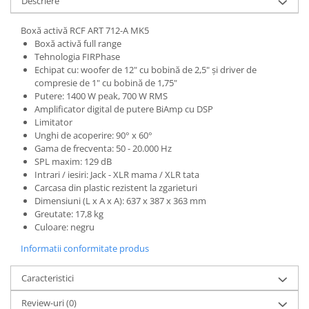
Descriere
Standuri si stative de monitoare
Subwoofere de studio
Boxă activă RCF ART 712-A MK5
Tratament acustic
Boxă activă full range
Lumini si efecte
Tehnologia FIRPhase
Echipat cu: woofer de 12" cu bobină de 2,5" și driver de
Accesorii pentru lumini
compresie de 1" cu bobină de 1,75"
Bare Led
Putere: 1400 W peak, 700 W RMS
Amplificator digital de putere BiAmp cu DSP
Cabluri de Alimentare
Limitator
Case-uri de lumini
Unghi de acoperire: 90° x 60°
Gama de frecventa: 50 - 20.000 Hz
Comenzi si controllere
SPL maxim: 129 dB
Ecrane LED
Intrari / iesiri: Jack - XLR mama / XLR tata
Efecte de lumini
Carcasa din plastic rezistent la zgarieturi
Dimensiuni (L x A x A): 637 x 387 x 363 mm
Lasere
Greutate: 17,8 kg
Masini de fum si ceata
Culoare: negru
Mixere DMX
Informatii conformitate produs
Moving Head-uri
Par Led si Pinspot
Caracteristici
Proiectoare
Review-uri
(0)