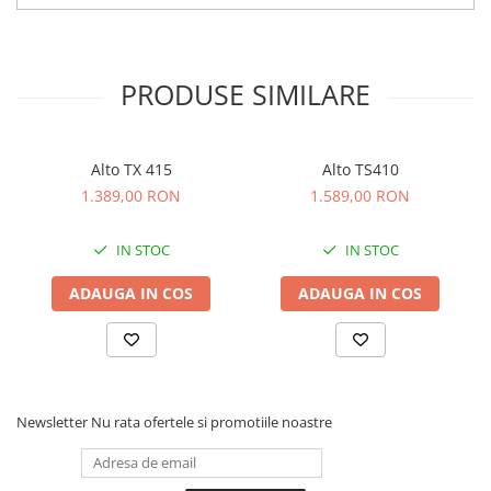
Scene şi Ring-uri de Dans
Stative si schela lumini
Instrumente Muzicale
PRODUSE SIMILARE
Chitare si bass
Claviaturi
Instrumente cu arcus
Alto TX 415
Alto TS410
Instrumente de percutie
1.389,00 RON
1.589,00 RON
Instrumente de suflat
Instrumente si jucarii pentru copii
IN STOC
IN STOC
Instrumente traditionale
Tobe
ADAUGA IN COS
ADAUGA IN COS
DJ
Accesorii DJ
Accesorii Pick-up si Vinyl
Case-uri DJ
Newsletter
Nu rata ofertele si promotiile noastre
CD Playere DJ
Console DJ