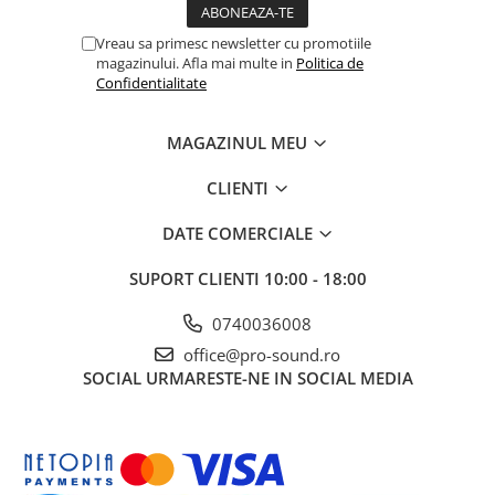
Controllere MIDI - USB DAW
Genti pentru DJ
Vreau sa primesc newsletter cu promotiile
magazinului. Afla mai multe in
Politica de
Mixere DJ
Confidentialitate
Platane DJ
Samplere si controllere
MAGAZINUL MEU
Stative si pupitre DJ
Cabluri si conectori
CLIENTI
Cabluri adaptoare, cabluri Y
DATE COMERCIALE
Cabluri audio
Cabluri de boxe
SUPORT CLIENTI
10:00 - 18:00
Cabluri de instrumente
0740036008
Cabluri de microfon
office@pro-sound.ro
Cabluri DMX
SOCIAL
URMARESTE-NE IN SOCIAL MEDIA
Cabluri la metru
Cabluri MIDI si audio digitale
Cabluri multicore
Conectori