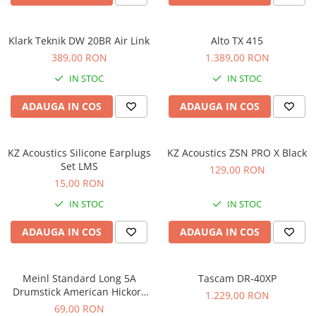
Comenzi si controllere
Ecrane LED
Efecte de lumini
Klark Teknik DW 20BR Air Link
Alto TX 415
Lasere
389,00 RON
1.389,00 RON
Masini de fum si ceata
IN STOC
IN STOC
Mixere DMX
ADAUGA IN COS
ADAUGA IN COS
Moving Head-uri
Par Led si Pinspot
Proiectoare
KZ Acoustics Silicone Earplugs
KZ Acoustics ZSN PRO X Black
Set LMS
Scene şi Ring-uri de Dans
129,00 RON
15,00 RON
Stative si schela lumini
Instrumente Muzicale
IN STOC
IN STOC
Chitare si bass
ADAUGA IN COS
ADAUGA IN COS
Claviaturi
Instrumente cu arcus
Meinl Standard Long 5A
Tascam DR-40XP
Instrumente de percutie
Drumstick American Hickory
1.229,00 RON
Instrumente de suflat
SB103
69,00 RON