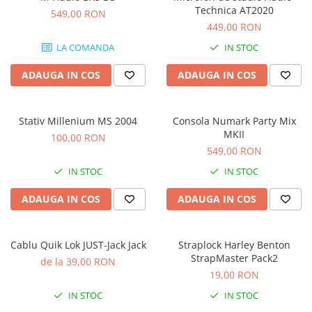
Stabilizatoare de tensiune UPS si
Technica AT2020
549,00 RON
Power Conditioner
449,00 RON
Unelte Audio
LA COMANDA
IN STOC
Microfoane
Accesorii de microfoane
ADAUGA IN COS
ADAUGA IN COS
Capsule de microfon
Case-uri de microfoane
Stativ Millenium MS 2004
Consola Numark Party Mix
Microfoane de broadcast
MKII
100,00 RON
Microfoane de instrumente
549,00 RON
Microfoane de masurare si
IN STOC
IN STOC
calibrare
Microfoane de studio
ADAUGA IN COS
ADAUGA IN COS
Microfoane de Suprafata
Microfoane de voce si live
Cablu Quik Lok JUST-Jack Jack
Straplock Harley Benton
Microfoane lavaliera si headset
StrapMaster Pack2
de la 39,00 RON
Microfoane podcast, USB, iOS /
19,00 RON
Android
IN STOC
IN STOC
Microfoane pt Camere Video