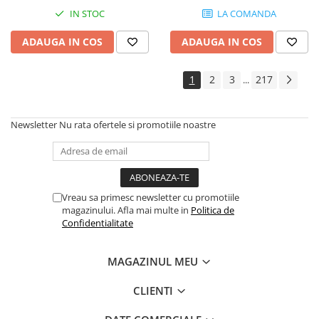
Instrumente si jucarii pentru copii
IN STOC
LA COMANDA
Instrumente traditionale
Tobe
ADAUGA IN COS
ADAUGA IN COS
DJ
Accesorii DJ
1
2
3
217
...
Accesorii Pick-up si Vinyl
Case-uri DJ
Newsletter
Nu rata ofertele si promotiile noastre
CD Playere DJ
Console DJ
Controllere MIDI - USB DAW
Genti pentru DJ
Vreau sa primesc newsletter cu promotiile
Mixere DJ
magazinului. Afla mai multe in
Politica de
Confidentialitate
Platane DJ
Samplere si controllere
MAGAZINUL MEU
Stative si pupitre DJ
Cabluri si conectori
CLIENTI
Cabluri adaptoare, cabluri Y