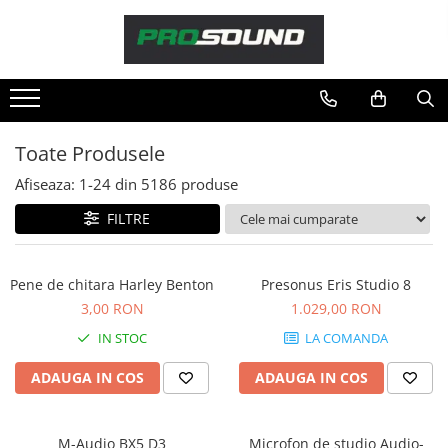
Magazin
Sonorizare / PA
Accesorii sonorizare, PA
Toate Produsele
Adaptoare phantom
Afiseaza:
1-
24
din
5186
produse
Adresare publica 100V
Amplificatoare Audio
FILTRE
Boxe Audio
Ecrane de difuzie
Pene de chitara Harley Benton
Presonus Eris Studio 8
Mixere audio
3,00 RON
1.029,00 RON
Monitorizare In-Ear
IN STOC
LA COMANDA
Pickup-uri, platane & accesorii
Playere si Recordere
ADAUGA IN COS
ADAUGA IN COS
Procesoare si efecte
Shockmount
M-Audio BX5 D3
Microfon de studio Audio-