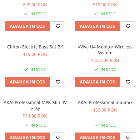
Microfoane de studio
698,00 RON
519,00 RON
Monitoare de studio
IN STOC
IN STOC
Pop filtre
Preamplificatoare
ADAUGA IN COS
ADAUGA IN COS
Protectii antifonice pentru urechi
Rack studio
Clifton Electric Bass Set BK
XVive U4 Monitor Wireless
Recordere de studio
System
419,00 RON
Recordere portabile
1.037,00 RON
Sintetizatoare
IN STOC
IN STOC
Standuri si stative de monitoare
ADAUGA IN COS
ADAUGA IN COS
Subwoofere de studio
Tratament acustic
Lumini si efecte
AKAI Professional MPK Mini IV
AKAI Professional midimix
Accesorii pentru lumini
Gray
453,00 RON
514,00 RON
Bare Led
Cabluri de Alimentare
IN STOC
IN STOC
Case-uri de lumini
ADAUGA IN COS
ADAUGA IN COS