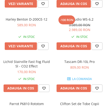
Microfoane pt instalatii si
VEZI VARIANTE
ADAUGA IN COS
conferinta
Microfoane Ribbon
Harley Benton D-200CE-12
Kali Audio WS-6.2
Microfoane stereo
-100 RON
589,00 RON
3.089,00 RON
Microfoane Suspendabile
2.989,00 RON
Microfoane wireless si sisteme
IN STOC
IN STOC
Stative de microfon
Studio si inregistrari
VEZI VARIANTE
ADAUGA IN COS
Accesorii de microfoane
Accesorii de rack
Lichid Stairville Fast Fog Fluid
Tascam DR-10L Pro
Accesorii echipamente de studio
5l - CO2 Effect
809,00 RON
Clape MIDI
170,00 RON
Controllere MIDI - USB DAW
IN STOC
LA COMANDA
Controllere monitoare de studio
ADAUGA IN COS
ADAUGA IN COS
Convertoare AD/DA
Interfete audio
Interfete MIDI si Cabluri Midi-USB
Parrot P6810 Rototom
Clifton Set de Tobe Copii