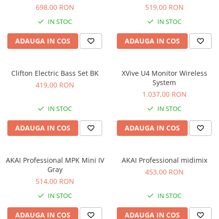
Microfoane de studio
698,00 RON
519,00 RON
Monitoare de studio
IN STOC
IN STOC
Pop filtre
Preamplificatoare
ADAUGA IN COS
ADAUGA IN COS
Protectii antifonice pentru urechi
Rack studio
Clifton Electric Bass Set BK
XVive U4 Monitor Wireless
Recordere de studio
System
419,00 RON
Recordere portabile
1.037,00 RON
Sintetizatoare
IN STOC
IN STOC
Standuri si stative de monitoare
ADAUGA IN COS
ADAUGA IN COS
Subwoofere de studio
Tratament acustic
Lumini si efecte
AKAI Professional MPK Mini IV
AKAI Professional midimix
Accesorii pentru lumini
Gray
453,00 RON
514,00 RON
Bare Led
Cabluri de Alimentare
IN STOC
IN STOC
Case-uri de lumini
ADAUGA IN COS
ADAUGA IN COS