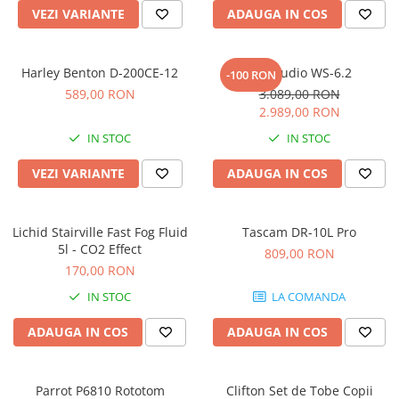
Microfoane pt instalatii si
VEZI VARIANTE
ADAUGA IN COS
conferinta
Microfoane Ribbon
Harley Benton D-200CE-12
Kali Audio WS-6.2
Microfoane stereo
-100 RON
589,00 RON
3.089,00 RON
Microfoane Suspendabile
2.989,00 RON
Microfoane wireless si sisteme
IN STOC
IN STOC
Stative de microfon
Studio si inregistrari
VEZI VARIANTE
ADAUGA IN COS
Accesorii de microfoane
Accesorii de rack
Lichid Stairville Fast Fog Fluid
Tascam DR-10L Pro
Accesorii echipamente de studio
5l - CO2 Effect
809,00 RON
Clape MIDI
170,00 RON
Controllere MIDI - USB DAW
IN STOC
LA COMANDA
Controllere monitoare de studio
ADAUGA IN COS
ADAUGA IN COS
Convertoare AD/DA
Interfete audio
Interfete MIDI si Cabluri Midi-USB
Parrot P6810 Rototom
Clifton Set de Tobe Copii