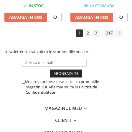
Instrumente si jucarii pentru copii
IN STOC
LA COMANDA
Instrumente traditionale
Tobe
ADAUGA IN COS
ADAUGA IN COS
DJ
Accesorii DJ
1
2
3
217
...
Accesorii Pick-up si Vinyl
Case-uri DJ
Newsletter
Nu rata ofertele si promotiile noastre
CD Playere DJ
Console DJ
Controllere MIDI - USB DAW
Genti pentru DJ
Vreau sa primesc newsletter cu promotiile
Mixere DJ
magazinului. Afla mai multe in
Politica de
Confidentialitate
Platane DJ
Samplere si controllere
MAGAZINUL MEU
Stative si pupitre DJ
Cabluri si conectori
CLIENTI
Cabluri adaptoare, cabluri Y