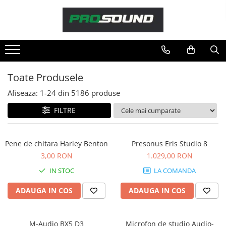
Magazin
Sonorizare / PA
Accesorii sonorizare, PA
Toate Produsele
Adaptoare phantom
Afiseaza:
1-
24
din
5186
produse
Adresare publica 100V
Amplificatoare Audio
FILTRE
Boxe Audio
Ecrane de difuzie
Pene de chitara Harley Benton
Presonus Eris Studio 8
Mixere audio
3,00 RON
1.029,00 RON
Monitorizare In-Ear
IN STOC
LA COMANDA
Pickup-uri, platane & accesorii
Playere si Recordere
ADAUGA IN COS
ADAUGA IN COS
Procesoare si efecte
Shockmount
M-Audio BX5 D3
Microfon de studio Audio-