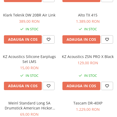
Comenzi si controllere
Ecrane LED
Efecte de lumini
Klark Teknik DW 20BR Air Link
Alto TX 415
Lasere
389,00 RON
1.389,00 RON
Masini de fum si ceata
IN STOC
IN STOC
Mixere DMX
ADAUGA IN COS
ADAUGA IN COS
Moving Head-uri
Par Led si Pinspot
Proiectoare
KZ Acoustics Silicone Earplugs
KZ Acoustics ZSN PRO X Black
Set LMS
Scene şi Ring-uri de Dans
129,00 RON
15,00 RON
Stative si schela lumini
Instrumente Muzicale
IN STOC
IN STOC
Chitare si bass
ADAUGA IN COS
ADAUGA IN COS
Claviaturi
Instrumente cu arcus
Meinl Standard Long 5A
Tascam DR-40XP
Instrumente de percutie
Drumstick American Hickory
1.229,00 RON
Instrumente de suflat
SB103
69,00 RON