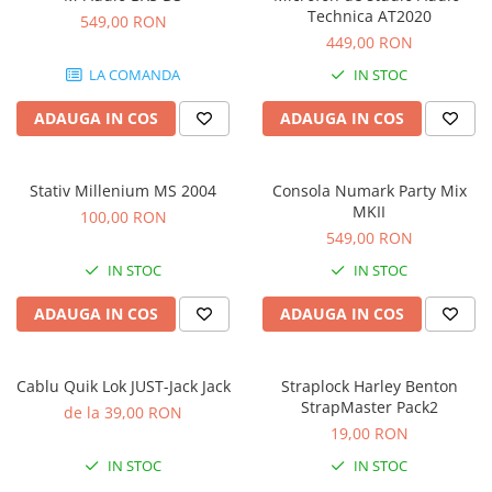
Stabilizatoare de tensiune UPS si
Technica AT2020
549,00 RON
Power Conditioner
449,00 RON
Unelte Audio
LA COMANDA
IN STOC
Microfoane
Accesorii de microfoane
ADAUGA IN COS
ADAUGA IN COS
Capsule de microfon
Case-uri de microfoane
Stativ Millenium MS 2004
Consola Numark Party Mix
Microfoane de broadcast
MKII
100,00 RON
Microfoane de instrumente
549,00 RON
Microfoane de masurare si
IN STOC
IN STOC
calibrare
Microfoane de studio
ADAUGA IN COS
ADAUGA IN COS
Microfoane de Suprafata
Microfoane de voce si live
Cablu Quik Lok JUST-Jack Jack
Straplock Harley Benton
Microfoane lavaliera si headset
StrapMaster Pack2
de la 39,00 RON
Microfoane podcast, USB, iOS /
19,00 RON
Android
IN STOC
IN STOC
Microfoane pt Camere Video