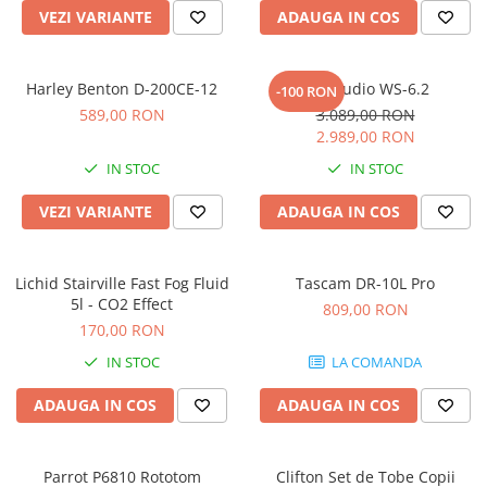
Microfoane pt instalatii si
VEZI VARIANTE
ADAUGA IN COS
conferinta
Microfoane Ribbon
Harley Benton D-200CE-12
Kali Audio WS-6.2
Microfoane stereo
-100 RON
589,00 RON
3.089,00 RON
Microfoane Suspendabile
2.989,00 RON
Microfoane wireless si sisteme
IN STOC
IN STOC
Stative de microfon
Studio si inregistrari
VEZI VARIANTE
ADAUGA IN COS
Accesorii de microfoane
Accesorii de rack
Lichid Stairville Fast Fog Fluid
Tascam DR-10L Pro
Accesorii echipamente de studio
5l - CO2 Effect
809,00 RON
Clape MIDI
170,00 RON
Controllere MIDI - USB DAW
IN STOC
LA COMANDA
Controllere monitoare de studio
ADAUGA IN COS
ADAUGA IN COS
Convertoare AD/DA
Interfete audio
Interfete MIDI si Cabluri Midi-USB
Parrot P6810 Rototom
Clifton Set de Tobe Copii