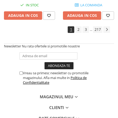
Instrumente si jucarii pentru copii
IN STOC
LA COMANDA
Instrumente traditionale
Tobe
ADAUGA IN COS
ADAUGA IN COS
DJ
Accesorii DJ
1
2
3
217
...
Accesorii Pick-up si Vinyl
Case-uri DJ
Newsletter
Nu rata ofertele si promotiile noastre
CD Playere DJ
Console DJ
Controllere MIDI - USB DAW
Genti pentru DJ
Vreau sa primesc newsletter cu promotiile
Mixere DJ
magazinului. Afla mai multe in
Politica de
Confidentialitate
Platane DJ
Samplere si controllere
MAGAZINUL MEU
Stative si pupitre DJ
Cabluri si conectori
CLIENTI
Cabluri adaptoare, cabluri Y