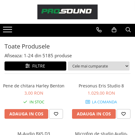
Magazin
Sonorizare / PA
Accesorii sonorizare, PA
Toate Produsele
Adaptoare phantom
Afiseaza:
1-
24
din
5185
produse
Adresare publica 100V
Amplificatoare Audio
FILTRE
Boxe Audio
Ecrane de difuzie
Pene de chitara Harley Benton
Presonus Eris Studio 8
Mixere audio
3,00 RON
1.029,00 RON
Monitorizare In-Ear
IN STOC
LA COMANDA
Pickup-uri, platane & accesorii
Playere si Recordere
ADAUGA IN COS
ADAUGA IN COS
Procesoare si efecte
Shockmount
M-Audio BX5 D3
Microfon de studio Audio-