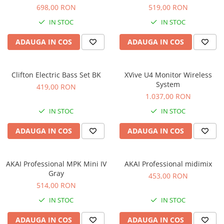
Microfoane de studio
698,00 RON
519,00 RON
Monitoare de studio
IN STOC
IN STOC
Pop filtre
Preamplificatoare
ADAUGA IN COS
ADAUGA IN COS
Protectii antifonice pentru urechi
Rack studio
Clifton Electric Bass Set BK
XVive U4 Monitor Wireless
Recordere de studio
System
419,00 RON
Recordere portabile
1.037,00 RON
Sintetizatoare
IN STOC
IN STOC
Standuri si stative de monitoare
ADAUGA IN COS
ADAUGA IN COS
Subwoofere de studio
Tratament acustic
Lumini si efecte
AKAI Professional MPK Mini IV
AKAI Professional midimix
Accesorii pentru lumini
Gray
453,00 RON
514,00 RON
Bare Led
Cabluri de Alimentare
IN STOC
IN STOC
Case-uri de lumini
ADAUGA IN COS
ADAUGA IN COS