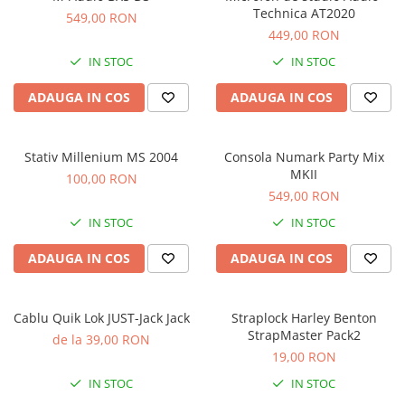
Stabilizatoare de tensiune UPS si
Technica AT2020
549,00 RON
Power Conditioner
449,00 RON
Unelte Audio
IN STOC
IN STOC
Microfoane
Accesorii de microfoane
ADAUGA IN COS
ADAUGA IN COS
Capsule de microfon
Case-uri de microfoane
Stativ Millenium MS 2004
Consola Numark Party Mix
Microfoane de broadcast
MKII
100,00 RON
Microfoane de instrumente
549,00 RON
Microfoane de masurare si
IN STOC
IN STOC
calibrare
Microfoane de studio
ADAUGA IN COS
ADAUGA IN COS
Microfoane de Suprafata
Microfoane de voce si live
Cablu Quik Lok JUST-Jack Jack
Straplock Harley Benton
Microfoane lavaliera si headset
StrapMaster Pack2
de la 39,00 RON
Microfoane podcast, USB, iOS /
19,00 RON
Android
IN STOC
IN STOC
Microfoane pt Camere Video