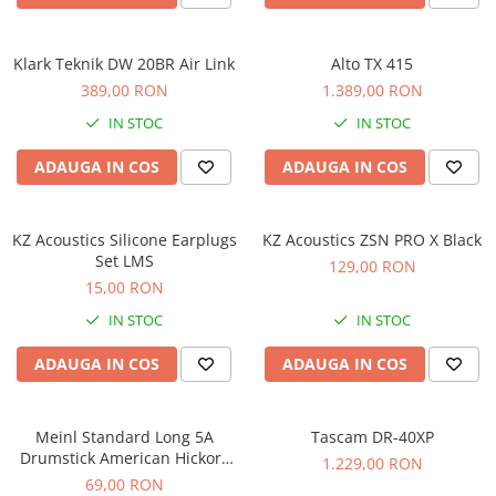
Comenzi si controllere
Ecrane LED
Efecte de lumini
Klark Teknik DW 20BR Air Link
Alto TX 415
Lasere
389,00 RON
1.389,00 RON
Masini de fum si ceata
IN STOC
IN STOC
Mixere DMX
ADAUGA IN COS
ADAUGA IN COS
Moving Head-uri
Par Led si Pinspot
Proiectoare
KZ Acoustics Silicone Earplugs
KZ Acoustics ZSN PRO X Black
Set LMS
Scene şi Ring-uri de Dans
129,00 RON
15,00 RON
Stative si schela lumini
Instrumente Muzicale
IN STOC
IN STOC
Chitare si bass
ADAUGA IN COS
ADAUGA IN COS
Claviaturi
Instrumente cu arcus
Meinl Standard Long 5A
Tascam DR-40XP
Instrumente de percutie
Drumstick American Hickory
1.229,00 RON
Instrumente de suflat
SB103
69,00 RON