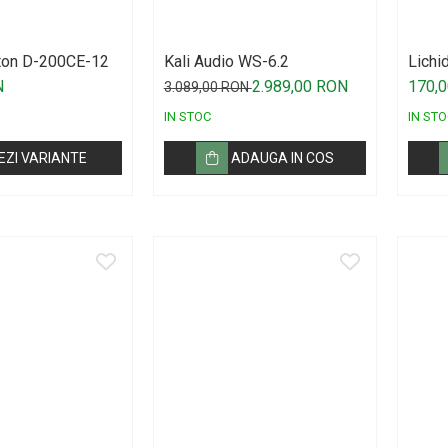
ton D-200CE-12
Kali Audio WS-6.2
Lichid
Fluid
N
2.989,00 RON
170,
3.089,00 RON
IN STOC
IN STO
EZI VARIANTE
ADAUGA IN COS