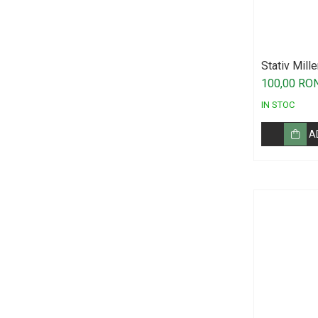
Microfoane lavaliera si headset
Microfoane podcast, USB, iOS /
Android
Microfoane pt Camere Video
Stativ Mil
100,00 RO
Microfoane pt instalatii si conferinta
IN STOC
Microfoane Ribbon
Microfoane stereo
A
Microfoane Suspendabile
Microfoane wireless si sisteme
Stative de microfon
Studio si inregistrari
Accesorii de microfoane
Accesorii de rack
Accesorii echipamente de studio
Clape MIDI