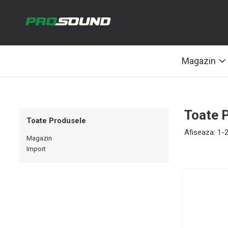
Magazin
Sonorizare / PA
Magazin
Accesorii sonorizare, PA
Adaptoare phantom
Adresare publica 100V
Toate 
Amplificatoare Audio
Toate Produsele
Afiseaza:
1-
Boxe Audio
Magazin
Import
Ecrane de difuzie
Mixere audio
Monitorizare In-Ear
Pickup-uri, platane & accesorii
Playere si Recordere