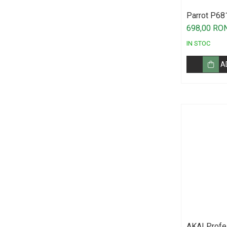
Standuri si stative de monitoare
Parrot P68
Subwoofere de studio
698,00 RO
Tratament acustic
IN STOC
Lumini si efecte
Accesorii pentru lumini
A
Bare Led
Cabluri de Alimentare
Case-uri de lumini
Comenzi si controllere
Ecrane LED
Efecte de lumini
Lasere
Masini de fum si ceata
Mixere DMX
Moving Head-uri
AKAI Prof