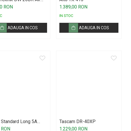
00 RON
1.389,00 RON
C
IN STOC
ADAUGA IN COS
ADAUGA IN COS
 Standard Long 5A
Tascam DR-40XP
tick American Hickory
0 RON
1.229,00 RON