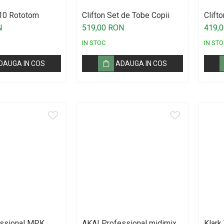
10 Rototom
Clifton Set de Tobe Copii
Clift
N
519,00 RON
419,
IN STOC
IN STO
DAUGA IN COS
ADAUGA IN COS
essional MPK
AKAI Professional midimix
Klark