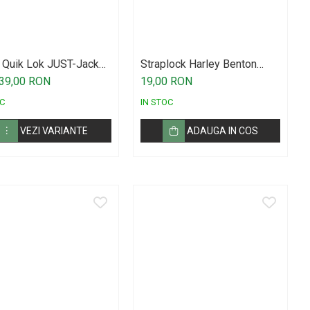
 Quik Lok JUST-Jack
Straplock Harley Benton
StrapMaster Pack2
 39,00 RON
19,00 RON
C
IN STOC
VEZI VARIANTE
ADAUGA IN COS