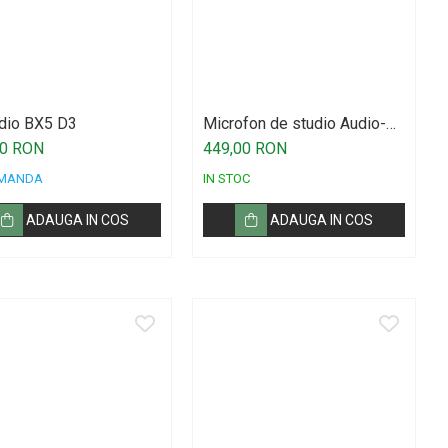
dio BX5 D3
Microfon de studio Audio-
Technica AT2020
00 RON
449,00 RON
OMANDA
IN STOC
ADAUGA IN COS
ADAUGA IN COS