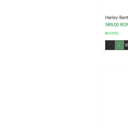
Controllere MIDI - USB DAW
Controllere monitoare de studio
Harley Ben
Convertoare AD/DA
589,00 RO
Interfete audio
IN STOC
Interfete MIDI si Cabluri Midi-USB
V
Microfoane de studio
Monitoare de studio
Pop filtre
Preamplificatoare
Protectii antifonice pentru urechi
Rack studio
Recordere de studio
Recordere portabile
Sintetizatoare