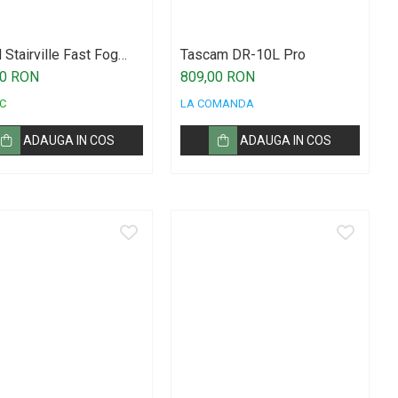
 Stairville Fast Fog
Tascam DR-10L Pro
 5l - CO2 Effect
00 RON
809,00 RON
C
LA COMANDA
ADAUGA IN COS
ADAUGA IN COS