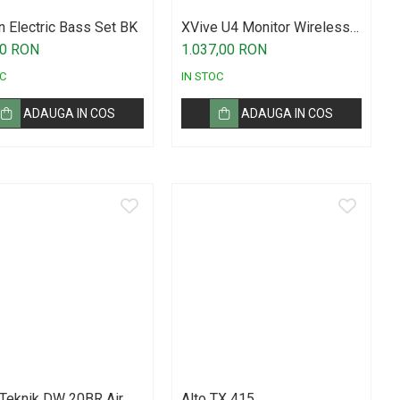
on Electric Bass Set BK
XVive U4 Monitor Wireless
System
00 RON
1.037,00 RON
C
IN STOC
ADAUGA IN COS
ADAUGA IN COS
 Teknik DW 20BR Air
Alto TX 415