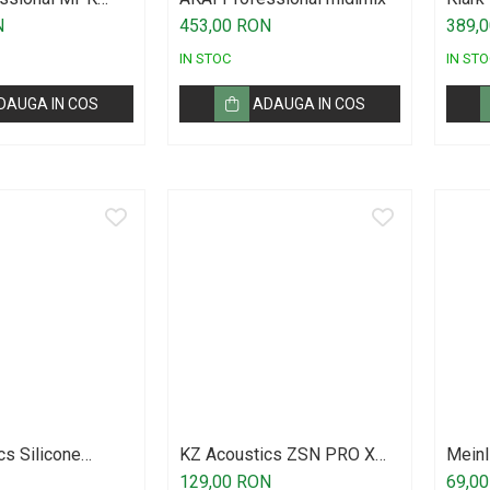
y
Link
N
453,00 RON
389,
IN STOC
IN STO
DAUGA IN COS
ADAUGA IN COS
cs Silicone
KZ Acoustics ZSN PRO X
Meinl
et LMS
Black
Drums
129,00 RON
69,0