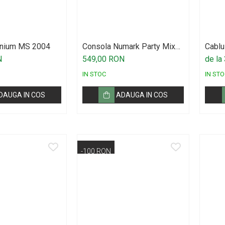
lenium MS 2004
Consola Numark Party Mix
Cablu
MKII
Jack
N
549,00 RON
de la
IN STOC
IN STO
DAUGA IN COS
ADAUGA IN COS
-100 RON