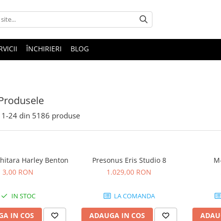
RVICII
ÎNCHIRIERI
BLOG
Produsele
1-
24
din
5186
produse
hitara Harley Benton
Presonus Eris Studio 8
M-
3,00 RON
1.029,00 RON
IN STOC
LA COMANDA
A IN COS
ADAUGA IN COS
ADAU