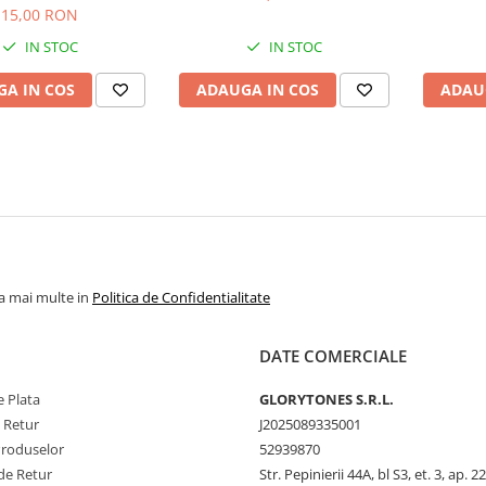
15,00 RON
IN STOC
IN STOC
A IN COS
ADAUGA IN COS
ADAU
la mai multe in
Politica de Confidentialitate
DATE COMERCIALE
 Plata
GLORYTONES S.R.L.
e Retur
J2025089335001
Produselor
52939870
de Retur
Str. Pepinierii 44A, bl S3, et. 3, ap. 22