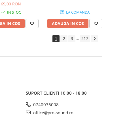
SB103
69,00 RON
IN STOC
LA COMANDA
GA IN COS
ADAUGA IN COS
1
2
3
217
...
SUPORT CLIENTI
10:00 - 18:00
0740036008
office@pro-sound.ro