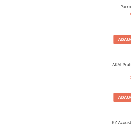
Microfoane pt instalatii si
Parr
conferinta
Microfoane Ribbon
Microfoane stereo
Microfoane Suspendabile
Microfoane wireless si sisteme
ADAUG
Stative de microfon
Studio si inregistrari
Accesorii de microfoane
AKAI Prof
Accesorii de rack
Accesorii echipamente de studio
Clape MIDI
Controllere MIDI - USB DAW
ADAUG
Controllere monitoare de studio
Convertoare AD/DA
Interfete audio
KZ Acoust
Interfete MIDI si Cabluri Midi-USB