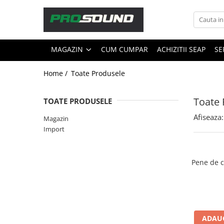
Magazin
MAGAZIN
CUM CUMPAR
ACHIZITII SEAP
SE
Sonorizare / PA
Accesorii sonorizare, PA
Home /
Toate Produsele
Adaptoare phantom
Adresare publica 100V
Toate 
TOATE PRODUSELE
Amplificatoare Audio
Afiseaza:
Magazin
Boxe Audio
Import
Ecrane de difuzie
Mixere audio
Monitorizare In-Ear
Pene de c
Pickup-uri, platane & accesorii
Playere si Recordere
Procesoare si efecte
Shockmount
ADAUG