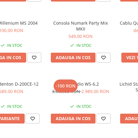
 Millenium MS 2004
Consola Numark Party Mix
Cablu Qu
MKII
100,00 RON
de
549,00 RON
IN STOC
IN STOC
A IN COS
ADAUGA IN COS
VEZI
Benton D-200CE-12
Kali Audio WS-6.2
Lichid St
-100 RON
5
589,00 RON
3.089,00 RON
2.989,00 RON
IN STOC
IN STOC
VARIANTE
ADAUGA IN COS
ADAU