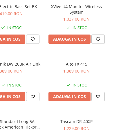
 Electric Bass Set BK
XVive U4 Monitor Wireless
System
419,00 RON
1.037,00 RON
IN STOC
IN STOC
GA IN COS
ADAUGA IN COS
knik DW 20BR Air Link
Alto TX 415
389,00 RON
1.389,00 RON
IN STOC
IN STOC
GA IN COS
ADAUGA IN COS
 Standard Long 5A
Tascam DR-40XP
ck American Hickory
1.229,00 RON