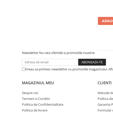
Microfoane de studio
Monitoare de studio
Pop filtre
Preamplificatoare
ADAUG
Protectii antifonice pentru urechi
Rack studio
Recordere de studio
Recordere portabile
Newsletter
Nu rata ofertele si promotiile noastre
Sintetizatoare
Standuri si stative de monitoare
Subwoofere de studio
Vreau sa primesc newsletter cu promotiile magazinului. Af
Tratament acustic
Lumini si efecte
MAGAZINUL MEU
CLIENTI
Accesorii pentru lumini
Despre noi
Metode de
Bare Led
Termeni si Conditii
Politica d
Cabluri de Alimentare
Politica de Confidentialitate
Garantia 
Case-uri de lumini
Politica de livrare
Formular 