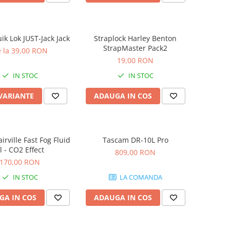
ik Lok JUST-Jack Jack
Straplock Harley Benton
StrapMaster Pack2
 la 39,00 RON
19,00 RON
IN STOC
IN STOC
 VARIANTE
ADAUGA IN COS
airville Fast Fog Fluid
Tascam DR-10L Pro
l - CO2 Effect
809,00 RON
170,00 RON
IN STOC
LA COMANDA
GA IN COS
ADAUGA IN COS