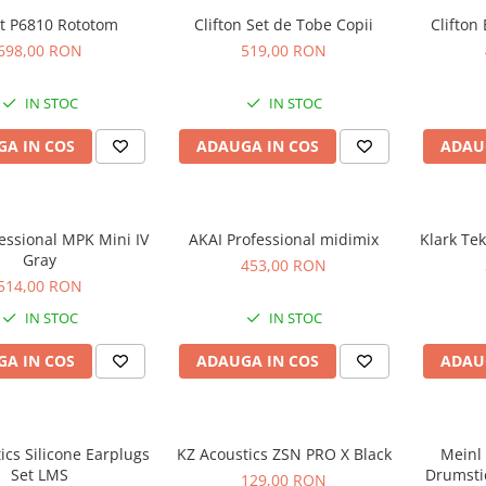
ot P6810 Rototom
Clifton Set de Tobe Copii
Clifton
698,00 RON
519,00 RON
IN STOC
IN STOC
A IN COS
ADAUGA IN COS
ADAU
essional MPK Mini IV
AKAI Professional midimix
Klark Te
Gray
453,00 RON
514,00 RON
IN STOC
IN STOC
A IN COS
ADAUGA IN COS
ADAU
ics Silicone Earplugs
KZ Acoustics ZSN PRO X Black
Meinl
Set LMS
Drumsti
129,00 RON