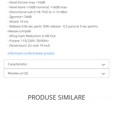
Microfoane de studio
- Nivel intrare max +16dB
Monitoare de studio
- Nivel iesire +10dB nominal, +16dB max
- Distorsiune sub 0.1% THD la +/-10 dBm
Pop filtre
- Zgomot=-74dB
Preamplificatoare
- Attack 10 ms
- Release 0.06 sec pentr 50% release - 0.5 pana la 5 sec pentru
Protectii antifonice pentru urechi
release complet
Rack studio
- Afisaj Gain Reduction si DB Out
Recordere de studio
- Putere: 115/230V, 50/60Hz
- Dimensiuni: 2U rack 19 inch
Recordere portabile
Sintetizatoare
Informatii conformitate produs
Standuri si stative de monitoare
Caracteristici
Subwoofere de studio
Tratament acustic
Review-uri
(0)
Lumini si efecte
Accesorii pentru lumini
Bare Led
PRODUSE SIMILARE
Cabluri de Alimentare
Case-uri de lumini