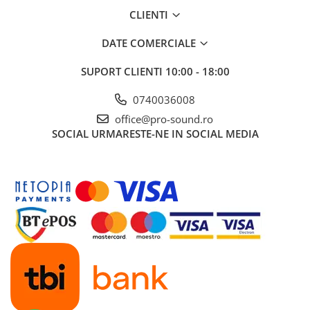
Instrumente si jucarii pentru copii
CLIENTI
Instrumente traditionale
Tobe
DATE COMERCIALE
DJ
SUPORT CLIENTI
10:00 - 18:00
Accesorii DJ
Accesorii Pick-up si Vinyl
0740036008
Case-uri DJ
office@pro-sound.ro
CD Playere DJ
SOCIAL
URMARESTE-NE IN SOCIAL MEDIA
Console DJ
Controllere MIDI - USB DAW
Genti pentru DJ
Mixere DJ
Platane DJ
Samplere si controllere
Stative si pupitre DJ
Cabluri si conectori
Cabluri adaptoare, cabluri Y