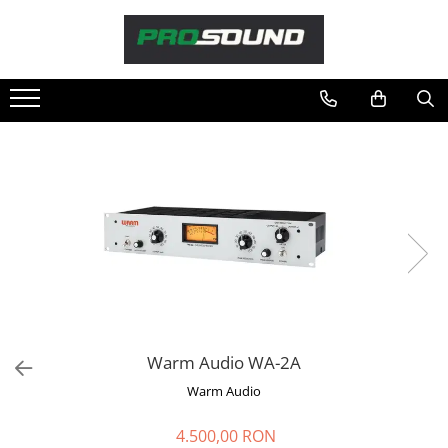
Magazin
Sonorizare / PA
Accesorii sonorizare, PA
Adaptoare phantom
Adresare publica 100V
Amplificatoare Audio
Boxe Audio
Ecrane de difuzie
Mixere audio
Monitorizare In-Ear
Pickup-uri, platane & accesorii
Warm Audio WA-2A
Playere si Recordere
Warm Audio
Procesoare si efecte
Shockmount
4.500,00 RON