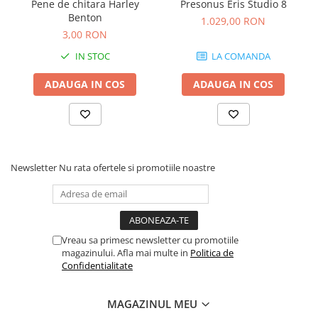
Comenzi si controllere
Pene de chitara Harley
Presonus Eris Studio 8
Benton
Ecrane LED
1.029,00 RON
3,00 RON
Efecte de lumini
Lasere
IN STOC
LA COMANDA
Masini de fum si ceata
ADAUGA IN COS
ADAUGA IN COS
Mixere DMX
Moving Head-uri
Par Led si Pinspot
Proiectoare
Scene şi Ring-uri de Dans
Newsletter
Nu rata ofertele si promotiile noastre
Stative si schela lumini
Instrumente Muzicale
Chitare si bass
Vreau sa primesc newsletter cu promotiile
Claviaturi
magazinului. Afla mai multe in
Politica de
Instrumente cu arcus
Confidentialitate
Instrumente de percutie
Instrumente de suflat
MAGAZINUL MEU