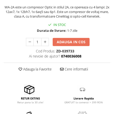
Stabilizatoare de tensiune UPS si
Power Conditioner
WA-2A este un compresor Optic in stilul 2A, ce opereaza cu 4 lampi: 2x
12ax7, 1x 12bh7, 1x 6aq5 sau 6p1. Este un compresor de voltaj mare,
Unelte Audio
clasa A, cu transformatoare CineMag si opto-cell Kenetek.
Microfoane
IN STOC
Accesorii de microfoane
Durata de livrare:
1-7 zile
Capsule de microfon
Case-uri de microfoane
ADAUGA IN COS
Microfoane de broadcast
Cod Produs:
ZD-039733
Microfoane de instrumente
Ai nevoie de ajutor?
0740036008
Microfoane de masurare si
calibrare
Adauga la Favorite
Cere informatii
Microfoane de studio
Microfoane de Suprafata
Microfoane de voce si live
Microfoane lavaliera si headset
Microfoane podcast, USB, iOS /
Livrare Rapida
RETUR EXTINS
GRATUIT la comenzi > 399 RON
Retur pana la 30 zile!
Android
Microfoane pt Camere Video