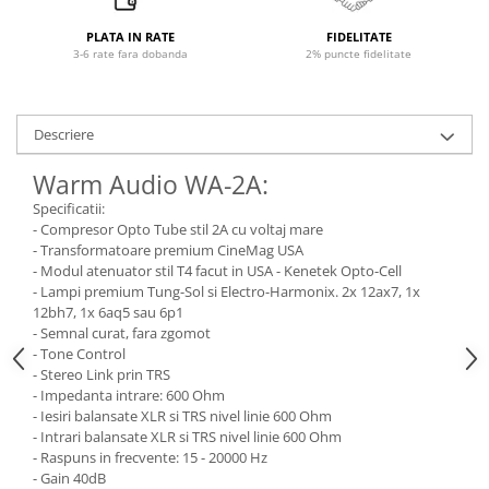
Microfoane pt instalatii si
conferinta
PLATA IN RATE
FIDELITATE
3-6 rate fara dobanda
2% puncte fidelitate
Microfoane Ribbon
Microfoane stereo
Microfoane Suspendabile
Descriere
Microfoane wireless si sisteme
Stative de microfon
Warm Audio WA-2A:
Studio si inregistrari
Specificatii:
- Compresor Opto Tube stil 2A cu voltaj mare
Accesorii de microfoane
- Transformatoare premium CineMag USA
Accesorii de rack
- Modul atenuator stil T4 facut in USA - Kenetek Opto-Cell
- Lampi premium Tung-Sol si Electro-Harmonix. 2x 12ax7, 1x
Accesorii echipamente de studio
12bh7, 1x 6aq5 sau 6p1
Clape MIDI
- Semnal curat, fara zgomot
Controllere MIDI - USB DAW
- Tone Control
- Stereo Link prin TRS
Controllere monitoare de studio
- Impedanta intrare: 600 Ohm
Convertoare AD/DA
- Iesiri balansate XLR si TRS nivel linie 600 Ohm
Interfete audio
- Intrari balansate XLR si TRS nivel linie 600 Ohm
- Raspuns in frecvente: 15 - 20000 Hz
Interfete MIDI si Cabluri Midi-USB
- Gain 40dB