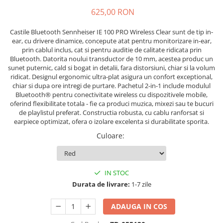
Microfoane de masurare si
calibrare
625,00 RON
Microfoane de studio
Castile Bluetooth Sennheiser IE 100 PRO Wireless Clear sunt de tip in-
Microfoane de Suprafata
ear, cu drivere dinamice, concepute atat pentru monitorizare in-ear,
Microfoane de voce si live
prin cablul inclus, cat si pentru auditie de calitate ridicata prin
Bluetooth. Datorita noului transductor de 10 mm, acestea produc un
Microfoane lavaliera si headset
sunet puternic, cald si bogat in detalii, fara distorsiuni, chiar si la volum
Microfoane podcast, USB, iOS /
ridicat. Designul ergonomic ultra-plat asigura un confort exceptional,
Android
chiar si dupa ore intregi de purtare. Pachetul 2-in-1 include modulul
Bluetooth® pentru conectivitate wireless cu dispozitivele mobile,
Microfoane pt Camere Video
oferind flexibilitate totala - fie ca produci muzica, mixezi sau te bucuri
Microfoane pt instalatii si
de playlistul preferat. Constructia robusta, cu cablu ranforsat si
conferinta
earpiece optimizat, ofera o izolare excelenta si durabilitate sporita.
Microfoane Ribbon
Culoare
:
Microfoane stereo
Microfoane Suspendabile
IN STOC
Microfoane wireless si sisteme
Durata de livrare:
1-7 zile
Stative de microfon
Studio si inregistrari
ADAUGA IN COS
Accesorii de microfoane