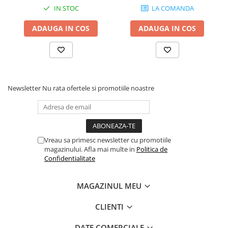
Standuri stative si pupitre
IN STOC
LA COMANDA
Accesorii stative
ADAUGA IN COS
ADAUGA IN COS
Stative de mixer
Stative de partituri
Case-uri, rack, huse si genti
Case-uri universale
Pachete si bundle
Newsletter
Nu rata ofertele si promotiile noastre
Casti Audio
Amplificatoare de casti
Cabluri Earpad si accesorii de casti
Vreau sa primesc newsletter cu promotiile
Casti broadcast si Casti cu Microfon
magazinului. Afla mai multe in
Politica de
Casti DJ
Confidentialitate
Casti Hi-fi
Casti In ear pentru monitorizare
MAGAZINUL MEU
Casti Noise Cancelling
CLIENTI
Casti Studio
Casti wireless / fara fir
DATE COMERCIALE