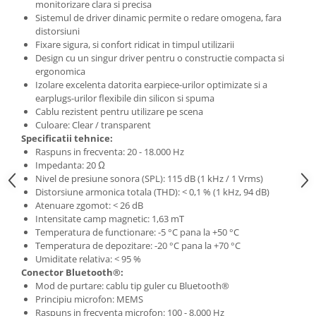
Standuri si stative de monitoare
monitorizare clara si precisa
Sistemul de driver dinamic permite o redare omogena, fara
Subwoofere de studio
distorsiuni
Tratament acustic
Fixare sigura, si confort ridicat in timpul utilizarii
Lumini si efecte
Design cu un singur driver pentru o constructie compacta si
ergonomica
Accesorii pentru lumini
Izolare excelenta datorita earpiece-urilor optimizate si a
Bare Led
earplugs-urilor flexibile din silicon si spuma
Cablu rezistent pentru utilizare pe scena
Cabluri de Alimentare
Culoare: Clear / transparent
Case-uri de lumini
Specificatii tehnice:
Raspuns in frecventa: 20 - 18.000 Hz
Comenzi si controllere
Impedanta: 20 Ω
Ecrane LED
Nivel de presiune sonora (SPL): 115 dB (1 kHz / 1 Vrms)
Efecte de lumini
Distorsiune armonica totala (THD): < 0,1 % (1 kHz, 94 dB)
Atenuare zgomot: < 26 dB
Lasere
Intensitate camp magnetic: 1,63 mT
Masini de fum si ceata
Temperatura de functionare: -5 °C pana la +50 °C
Mixere DMX
Temperatura de depozitare: -20 °C pana la +70 °C
Umiditate relativa: < 95 %
Moving Head-uri
Conector Bluetooth®:
Par Led si Pinspot
Mod de purtare: cablu tip guler cu Bluetooth®
Proiectoare
Principiu microfon: MEMS
Raspuns in frecventa microfon: 100 - 8.000 Hz