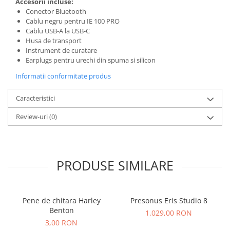
Accesorii incluse:
Controllere MIDI - USB DAW
Conector Bluetooth
Genti pentru DJ
Cablu negru pentru IE 100 PRO
Mixere DJ
Cablu USB-A la USB-C
Husa de transport
Platane DJ
Instrument de curatare
Samplere si controllere
Earplugs pentru urechi din spuma si silicon
Stative si pupitre DJ
Informatii conformitate produs
Cabluri si conectori
Caracteristici
Cabluri adaptoare, cabluri Y
Cabluri audio
Review-uri
(0)
Cabluri de boxe
Cabluri de instrumente
Cabluri de microfon
PRODUSE SIMILARE
Cabluri DMX
Cabluri la metru
Cabluri MIDI si audio digitale
Pene de chitara Harley
Presonus Eris Studio 8
Cabluri multicore
Benton
1.029,00 RON
Conectori
3,00 RON