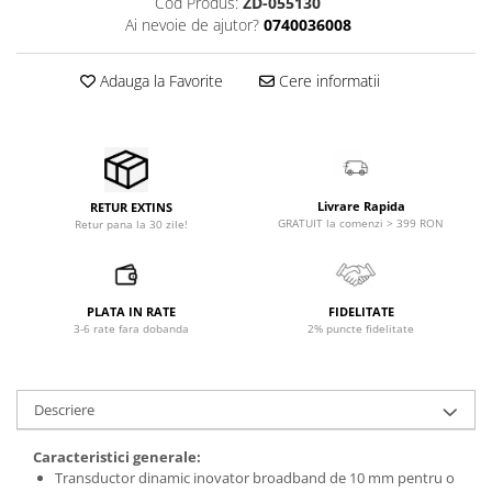
Cod Produs:
ZD-055130
Accesorii de rack
Ai nevoie de ajutor?
0740036008
Accesorii echipamente de studio
Clape MIDI
Adauga la Favorite
Cere informatii
Controllere MIDI - USB DAW
Controllere monitoare de studio
Convertoare AD/DA
Interfete audio
Livrare Rapida
RETUR EXTINS
Interfete MIDI si Cabluri Midi-USB
GRATUIT la comenzi > 399 RON
Retur pana la 30 zile!
Microfoane de studio
Monitoare de studio
Pop filtre
PLATA IN RATE
FIDELITATE
Preamplificatoare
3-6 rate fara dobanda
2% puncte fidelitate
Protectii antifonice pentru urechi
Rack studio
Recordere de studio
Descriere
Recordere portabile
Caracteristici generale:
Sintetizatoare
Transductor dinamic inovator broadband de 10 mm pentru o