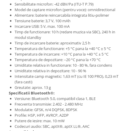
Scene şi Ring-uri de Dans
Sensibilitate microfon: -42 dBV/Pa (ITU-T P.79)
Stative si schela lumini
Model de captare microfon (pentru voce): omnidirectional
Alimentare: baterie reincarcabila integrata litiu-polimer
Instrumente Muzicale
Tensiune baterie: 3,7 V, 100 mAh
Chitare si bass
Incarcare USB: 5 V, max. 100 mA
Timp de functionare: 10 h (redare muzica via SBC), 240 h in
Claviaturi
modul standby
Instrumente cu arcus
Timp de incarcare baterie: aproximativ 2,5 h
Instrumente de percutie
Temperatura de functionare: +5 °C pana la +40 °C ± 5 °C
Temperatura de incarcare: +10 °C pana la +40 °C ± 5 °C
Instrumente de suflat
Temperatura de depozitare: –20 °C pana la +70 °C
Instrumente si jucarii pentru copii
Umiditate relativa in functionare: 10 - 80 %, fara condens
Instrumente traditionale
Umiditate relativa in depozitare: 10 - 90 %
Intensitate camp magnetic: 1,63 mT (cu IE 100 PRO), 0,23 mT
Tobe
(fara casti)
DJ
Greutate: aprox. 13 g
Specificatii Bluetooth®:
Accesorii DJ
Versiune: Bluetooth 5.0, compatibil clasa 1, BLE
Accesorii Pick-up si Vinyl
Frecventa transmisie: 2.402 - 2.480 MHz
Modulatie: GFSK, π/4 DQPSK, 8DPSK
Case-uri DJ
Profile: HSP, HFP, AVRCP, A2DP
CD Playere DJ
Putere de iesire: max. 10 mW
Console DJ
Codecuri audio: SBC, aptX®, aptX LL®, AAC