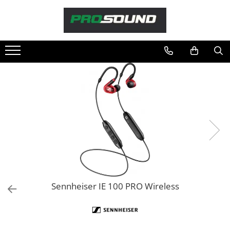
Magazin
Sonorizare / PA
Playere si Recordere
Procesoare si efecte
Shockmount
Stabilizatoare de tensiune UPS si
Power Conditioner
Unelte Audio
Microfoane
Accesorii de microfoane
Capsule de microfon
Sennheiser IE 100 PRO Wireless
Case-uri de microfoane
Microfoane de broadcast
Microfoane de instrumente