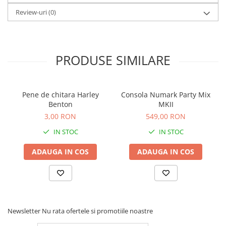
Comenzi si controllere
Review-uri
(0)
Ecrane LED
Efecte de lumini
Lasere
Masini de fum si ceata
PRODUSE SIMILARE
Mixere DMX
Moving Head-uri
Par Led si Pinspot
Pene de chitara Harley
Consola Numark Party Mix
Benton
MKII
Proiectoare
3,00 RON
549,00 RON
Scene şi Ring-uri de Dans
Stative si schela lumini
IN STOC
IN STOC
Instrumente Muzicale
ADAUGA IN COS
ADAUGA IN COS
Chitare si bass
Claviaturi
Instrumente cu arcus
Instrumente de percutie
Newsletter
Nu rata ofertele si promotiile noastre
Instrumente de suflat