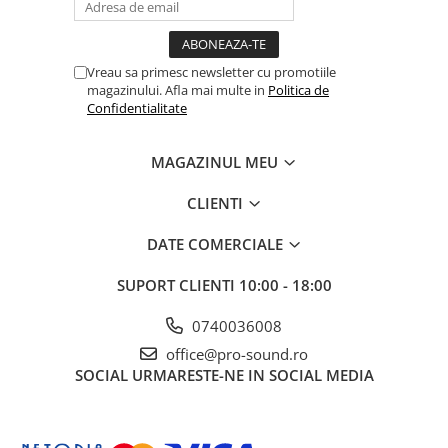
Instrumente si jucarii pentru copii
Instrumente traditionale
Tobe
Vreau sa primesc newsletter cu promotiile
DJ
magazinului. Afla mai multe in
Politica de
Confidentialitate
Accesorii DJ
Accesorii Pick-up si Vinyl
Case-uri DJ
MAGAZINUL MEU
CD Playere DJ
CLIENTI
Console DJ
Controllere MIDI - USB DAW
DATE COMERCIALE
Genti pentru DJ
SUPORT CLIENTI
10:00 - 18:00
Mixere DJ
Platane DJ
0740036008
Samplere si controllere
office@pro-sound.ro
Stative si pupitre DJ
SOCIAL
URMARESTE-NE IN SOCIAL MEDIA
Cabluri si conectori
Cabluri adaptoare, cabluri Y