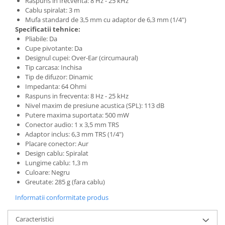
Raspuns in frecventa: 8 Hz - 25 kHz
Microfoane de studio
Cablu spiralat: 3 m
Monitoare de studio
Mufa standard de 3,5 mm cu adaptor de 6,3 mm (1/4")
Pop filtre
Specificatii tehnice:
Pliabile: Da
Preamplificatoare
Cupe pivotante: Da
Protectii antifonice pentru urechi
Designul cupei: Over-Ear (circumaural)
Rack studio
Tip carcasa: Inchisa
Tip de difuzor: Dinamic
Recordere de studio
Impedanta: 64 Ohmi
Recordere portabile
Raspuns in frecventa: 8 Hz - 25 kHz
Sintetizatoare
Nivel maxim de presiune acustica (SPL): 113 dB
Putere maxima suportata: 500 mW
Standuri si stative de monitoare
Conector audio: 1 x 3,5 mm TRS
Subwoofere de studio
Adaptor inclus: 6,3 mm TRS (1/4")
Placare conector: Aur
Tratament acustic
Design cablu: Spiralat
Lumini si efecte
Lungime cablu: 1,3 m
Culoare: Negru
Accesorii pentru lumini
Greutate: 285 g (fara cablu)
Bare Led
Informatii conformitate produs
Cabluri de Alimentare
Case-uri de lumini
Caracteristici