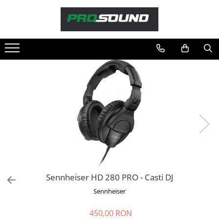
Magazin
Sonorizare / PA
Accesorii sonorizare, PA
Adaptoare phantom
Adresare publica 100V
Amplificatoare Audio
Boxe Audio
Ecrane de difuzie
Mixere audio
Monitorizare In-Ear
Pickup-uri, platane & accesorii
Sennheiser HD 280 PRO - Casti DJ
Playere si Recordere
Sennheiser
Procesoare si efecte
Shockmount
450,00 RON