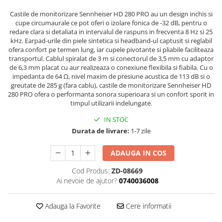
Stabilizatoare de tensiune UPS si
Power Conditioner
Castile de monitorizare Sennheiser HD 280 PRO au un design inchis si
cupe circumaurale ce pot oferi o izolare fonica de -32 dB, pentru o
Unelte Audio
redare clara si detaliata in intervalul de raspuns in frecventa 8 Hz si 25
Microfoane
kHz. Earpad-urile din piele sintetica si headband-ul captusit si reglabil
ofera confort pe termen lung, iar cupele pivotante si pliabile faciliteaza
Accesorii de microfoane
transportul. Cablul spiralat de 3 m si conectorul de 3,5 mm cu adaptor
Capsule de microfon
de 6,3 mm placat cu aur realizeaza o conexiune flexibila si fiabila. Cu o
impedanta de 64 Ω, nivel maxim de presiune acustica de 113 dB si o
Case-uri de microfoane
greutate de 285 g (fara cablu), castile de monitorizare Sennheiser HD
Microfoane de broadcast
280 PRO ofera o performanta sonora superioara si un confort sporit in
timpul utilizarii indelungate.
Microfoane de instrumente
Microfoane de masurare si
IN STOC
calibrare
Durata de livrare:
1-7 zile
Microfoane de studio
Microfoane de Suprafata
ADAUGA IN COS
Microfoane de voce si live
Cod Produs:
ZD-08669
Microfoane lavaliera si headset
Ai nevoie de ajutor?
0740036008
Microfoane podcast, USB, iOS /
Android
Adauga la Favorite
Cere informatii
Microfoane pt Camere Video