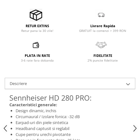
Microfoane pt instalatii si
conferinta
Microfoane Ribbon
Microfoane stereo
Livrare Rapida
RETUR EXTINS
GRATUIT la comenzi > 399 RON
Retur pana la 30 zile!
Microfoane Suspendabile
Microfoane wireless si sisteme
Stative de microfon
PLATA IN RATE
FIDELITATE
Studio si inregistrari
3-6 rate fara dobanda
2% puncte fidelitate
Accesorii de microfoane
Accesorii de rack
Descriere
Accesorii echipamente de studio
Clape MIDI
Sennheiser HD 280 PRO:
Controllere MIDI - USB DAW
Caracteristici generale:
Controllere monitoare de studio
Design dinamic, inchis
Convertoare AD/DA
Circumaural / Izolare fonica: -32 dB
Earpad-uri din piele sintetica
Interfete audio
Headband captusit si reglabil
Interfete MIDI si Cabluri Midi-USB
Cupe pentru urechi pivotante