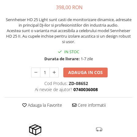
Microfoane de masurare si
calibrare
398,00 RON
Microfoane de studio
Sennheiser HD 25 Light sunt casti de monitorizare dinamice, adresate
Microfoane de Suprafata
in principal DJ-ilor si profesionistilor din industria audio.
Microfoane de voce si live
Acestea sunt o varianta mai accesibila a celebrului model Sennheiser
HD 25 II. Au cupele inchise pentru izolare acustica si un design robust
Microfoane lavaliera si headset
si usor.
Microfoane podcast, USB, iOS /
IN STOC
Android
Durata de livrare:
1-7 zile
Microfoane pt Camere Video
Microfoane pt instalatii si
ADAUGA IN COS
conferinta
Microfoane Ribbon
Cod Produs:
ZD-08652
Ai nevoie de ajutor?
0740036008
Microfoane stereo
Microfoane Suspendabile
Adauga la Favorite
Cere informatii
Microfoane wireless si sisteme
Stative de microfon
Studio si inregistrari
Accesorii de microfoane