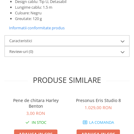
Standuri si stative de monitoare
Design cablu: Tip U, Detasabil
Lungime cablu: 1.5 m
Subwoofere de studio
Culoare: Negru
Tratament acustic
Greutate: 120 g
Lumini si efecte
Informatii conformitate produs
Accesorii pentru lumini
Caracteristici
Bare Led
Cabluri de Alimentare
Review-uri
(0)
Case-uri de lumini
Comenzi si controllere
Ecrane LED
PRODUSE SIMILARE
Efecte de lumini
Lasere
Masini de fum si ceata
Pene de chitara Harley
Presonus Eris Studio 8
Mixere DMX
Benton
1.029,00 RON
Moving Head-uri
3,00 RON
Par Led si Pinspot
IN STOC
LA COMANDA
Proiectoare