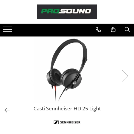
Magazin
Sonorizare / PA
Playere si Recordere
Procesoare si efecte
Shockmount
Stabilizatoare de tensiune UPS si
Power Conditioner
Unelte Audio
Microfoane
Accesorii de microfoane
Capsule de microfon
Casti Sennheiser HD 25 Light
Case-uri de microfoane
Microfoane de broadcast
Microfoane de instrumente