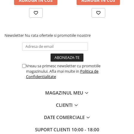
ADAUGA IN COS
ADAUGA IN COS
Scene şi Ring-uri de Dans
Stative si schela lumini
Instrumente Muzicale
Chitare si bass
Claviaturi
Newsletter
Nu rata ofertele si promotiile noastre
Instrumente cu arcus
Instrumente de percutie
Instrumente de suflat
Instrumente si jucarii pentru copii
Vreau sa primesc newsletter cu promotiile
magazinului. Afla mai multe in
Politica de
Instrumente traditionale
Confidentialitate
Tobe
DJ
MAGAZINUL MEU
Accesorii DJ
Accesorii Pick-up si Vinyl
CLIENTI
Case-uri DJ
DATE COMERCIALE
CD Playere DJ
Console DJ
SUPORT CLIENTI
10:00 - 18:00