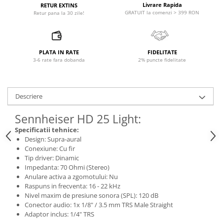
Accesorii de rack
Livrare Rapida
RETUR EXTINS
GRATUIT la comenzi > 399 RON
Retur pana la 30 zile!
Accesorii echipamente de studio
Clape MIDI
Controllere MIDI - USB DAW
PLATA IN RATE
FIDELITATE
Controllere monitoare de studio
3-6 rate fara dobanda
2% puncte fidelitate
Convertoare AD/DA
Interfete audio
Interfete MIDI si Cabluri Midi-USB
Descriere
Microfoane de studio
Sennheiser HD 25 Light:
Monitoare de studio
Specificatii tehnice:
Pop filtre
Design: Supra-aural
Preamplificatoare
Conexiune: Cu fir
Tip driver: Dinamic
Protectii antifonice pentru urechi
Impedanta: 70 Ohmi (Stereo)
Rack studio
Anulare activa a zgomotului: Nu
Recordere de studio
Raspuns in frecventa: 16 - 22 kHz
Nivel maxim de presiune sonora (SPL): 120 dB
Recordere portabile
Conector audio: 1x 1/8" / 3.5 mm TRS Male Straight
Sintetizatoare
Adaptor inclus: 1/4" TRS