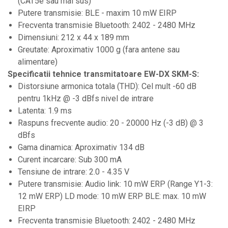
(CAT5e sau mai sus)
Samplere si controllere
Putere transmisie: BLE - maxim 10 mW EIRP
Stative si pupitre DJ
Frecventa transmisie Bluetooth: 2402 - 2480 MHz
Cabluri si conectori
Dimensiuni: 212 x 44 x 189 mm
Greutate: Aproximativ 1000 g (fara antene sau
Cabluri adaptoare, cabluri Y
alimentare)
Cabluri audio
Specificatii tehnice transmitatoare EW-DX SKM-S:
Cabluri de boxe
Distorsiune armonica totala (THD): Cel mult -60 dB
Cabluri de instrumente
pentru 1kHz @ -3 dBfs nivel de intrare
Latenta: 1.9 ms
Cabluri de microfon
Raspuns frecvente audio: 20 - 20000 Hz (-3 dB) @ 3
Cabluri DMX
dBfs
Cabluri la metru
Gama dinamica: Aproximativ 134 dB
Curent incarcare: Sub 300 mA
Cabluri MIDI si audio digitale
Tensiune de intrare: 2.0 - 4.35 V
Cabluri multicore
Putere transmisie: Audio link: 10 mW ERP (Range Y1-3:
Conectori
12 mW ERP) LD mode: 10 mW ERP BLE: max. 10 mW
Standuri stative si pupitre
EIRP
Frecventa transmisie Bluetooth: 2402 - 2480 MHz
Accesorii stative