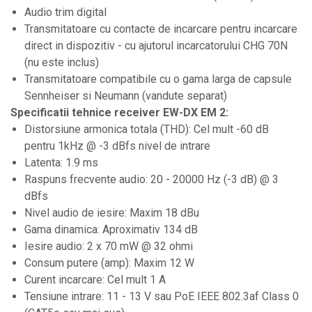
Audio trim digital
Instrumente de suflat
Transmitatoare cu contacte de incarcare pentru incarcare
Instrumente si jucarii pentru copii
direct in dispozitiv - cu ajutorul incarcatorului CHG 70N
Instrumente traditionale
(nu este inclus)
Tobe
Transmitatoare compatibile cu o gama larga de capsule
Sennheiser si Neumann (vandute separat)
DJ
Specificatii tehnice receiver EW-DX EM 2:
Accesorii DJ
Distorsiune armonica totala (THD): Cel mult -60 dB
Accesorii Pick-up si Vinyl
pentru 1kHz @ -3 dBfs nivel de intrare
Latenta: 1.9 ms
Case-uri DJ
Raspuns frecvente audio: 20 - 20000 Hz (-3 dB) @ 3
CD Playere DJ
dBfs
Console DJ
Nivel audio de iesire: Maxim 18 dBu
Controllere MIDI - USB DAW
Gama dinamica: Aproximativ 134 dB
Iesire audio: 2 x 70 mW @ 32 ohmi
Genti pentru DJ
Consum putere (amp): Maxim 12 W
Mixere DJ
Curent incarcare: Cel mult 1 A
Platane DJ
Tensiune intrare: 11 - 13 V sau PoE IEEE 802.3af Class 0