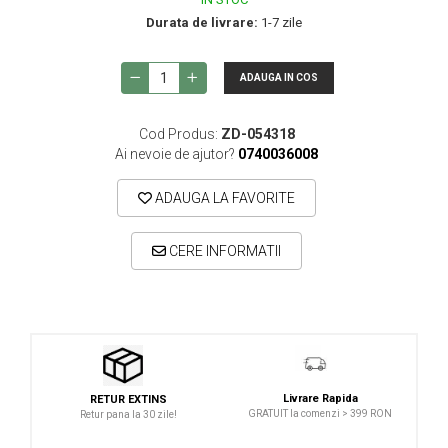
Durata de livrare:
1-7 zile
Studio si inregistrari
Accesorii de microfoane
ADAUGA IN COS
Accesorii de rack
Accesorii echipamente de studio
Cod Produs:
ZD-054318
Clape MIDI
Ai nevoie de ajutor?
0740036008
Controllere MIDI - USB DAW
ADAUGA LA FAVORITE
Controllere monitoare de studio
Convertoare AD/DA
CERE INFORMATII
Interfete audio
Interfete MIDI si Cabluri Midi-USB
Microfoane de studio
Monitoare de studio
Pop filtre
Livrare Rapida
RETUR EXTINS
GRATUIT la comenzi > 399 RON
Retur pana la 30 zile!
Preamplificatoare