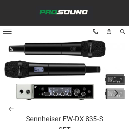
Magazin
Sonorizare / PA
Playere si Recordere
Procesoare si efecte
Shockmount
Stabilizatoare de tensiune UPS si
Power Conditioner
Unelte Audio
Microfoane
Accesorii de microfoane
Capsule de microfon
Sennheiser EW-DX 835-S
Case-uri de microfoane
Microfoane de broadcast