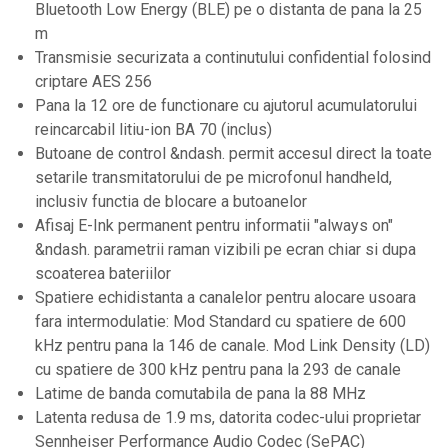
Ecrane LED
Bluetooth Low Energy (BLE) pe o distanta de pana la 25
Efecte de lumini
m
Transmisie securizata a continutului confidential folosind
Lasere
criptare AES 256
Masini de fum si ceata
Pana la 12 ore de functionare cu ajutorul acumulatorului
Mixere DMX
reincarcabil litiu-ion BA 70 (inclus)
Butoane de control &ndash. permit accesul direct la toate
Moving Head-uri
setarile transmitatorului de pe microfonul handheld,
Par Led si Pinspot
inclusiv functia de blocare a butoanelor
Proiectoare
Afisaj E-Ink permanent pentru informatii "always on"
&ndash. parametrii raman vizibili pe ecran chiar si dupa
Scene şi Ring-uri de Dans
scoaterea bateriilor
Stative si schela lumini
Spatiere echidistanta a canalelor pentru alocare usoara
Instrumente Muzicale
fara intermodulatie: Mod Standard cu spatiere de 600
Chitare si bass
kHz pentru pana la 146 de canale. Mod Link Density (LD)
cu spatiere de 300 kHz pentru pana la 293 de canale
Claviaturi
Latime de banda comutabila de pana la 88 MHz
Instrumente cu arcus
Latenta redusa de 1.9 ms, datorita codec-ului proprietar
Instrumente de percutie
Sennheiser Performance Audio Codec (SePAC)