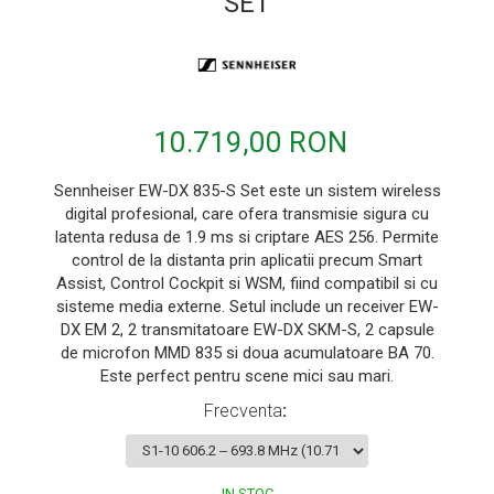
SET
Microfoane de instrumente
Microfoane de masurare si calibrare
Microfoane de studio
Microfoane de Suprafata
10.719,00 RON
Microfoane de voce si live
Sennheiser EW-DX 835-S Set este un sistem wireless
Microfoane lavaliera si headset
digital profesional, care ofera transmisie sigura cu
Microfoane podcast, USB, iOS /
latenta redusa de 1.9 ms si criptare AES 256. Permite
Android
control de la distanta prin aplicatii precum Smart
Assist, Control Cockpit si WSM, fiind compatibil si cu
Microfoane pt Camere Video
sisteme media externe. Setul include un receiver EW-
Microfoane pt instalatii si conferinta
DX EM 2, 2 transmitatoare EW-DX SKM-S, 2 capsule
de microfon MMD 835 si doua acumulatoare BA 70.
Microfoane Ribbon
Este perfect pentru scene mici sau mari.
Microfoane stereo
Frecventa
:
Microfoane Suspendabile
Microfoane wireless si sisteme
Stative de microfon
IN STOC