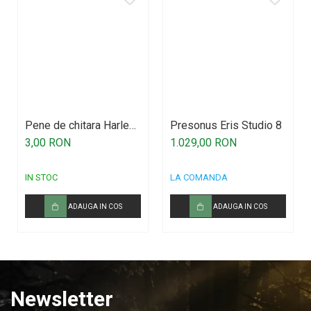
Pene de chitara Harley
Presonus Eris Studio 8
Benton
3,00 RON
1.029,00 RON
IN STOC
LA COMANDA
ADAUGA IN COS
ADAUGA IN COS
Newsletter