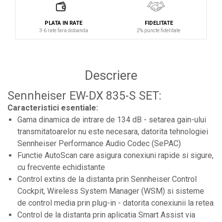
Protectii antifonice pentru urechi
Rack studio
PLATA IN RATE
FIDELITATE
3-6 rate fara dobanda
2% puncte fidelitate
Recordere de studio
Recordere portabile
Sintetizatoare
Descriere
Standuri si stative de monitoare
Sennheiser EW-DX 835-S SET:
Subwoofere de studio
Caracteristici esentiale:
Tratament acustic
Gama dinamica de intrare de 134 dB - setarea gain-ului
Lumini si efecte
transmitatoarelor nu este necesara, datorita tehnologiei
Sennheiser Performance Audio Codec (SePAC)
Accesorii pentru lumini
Functie AutoScan care asigura conexiuni rapide si sigure,
Bare Led
cu frecvente echidistante
Cabluri de Alimentare
Control extins de la distanta prin Sennheiser Control
Cockpit, Wireless System Manager (WSM) si sisteme
Case-uri de lumini
de control media prin plug-in - datorita conexiunii la retea
Comenzi si controllere
Control de la distanta prin aplicatia Smart Assist via