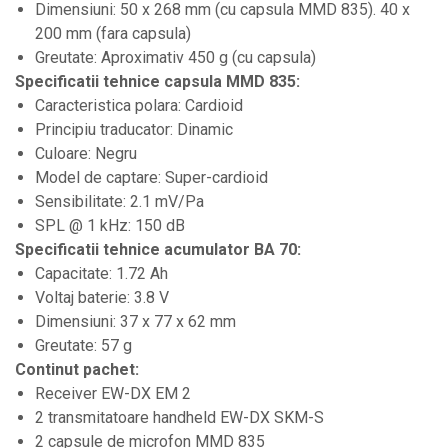
Dimensiuni: 50 x 268 mm (cu capsula MMD 835). 40 x
Stative de mixer
200 mm (fara capsula)
Stative de partituri
Greutate: Aproximativ 450 g (cu capsula)
Specificatii tehnice capsula MMD 835:
Case-uri, rack, huse si genti
Caracteristica polara: Cardioid
Case-uri universale
Principiu traducator: Dinamic
Pachete si bundle
Culoare: Negru
Casti Audio
Model de captare: Super-cardioid
Sensibilitate: 2.1 mV/Pa
Amplificatoare de casti
SPL @ 1 kHz: 150 dB
Cabluri Earpad si accesorii de casti
Specificatii tehnice acumulator BA 70:
Casti broadcast si Casti cu Microfon
Capacitate: 1.72 Ah
Voltaj baterie: 3.8 V
Casti DJ
Dimensiuni: 37 x 77 x 62 mm
Casti Hi-fi
Greutate: 57 g
Casti In ear pentru monitorizare
Continut pachet:
Receiver EW-DX EM 2
Casti Noise Cancelling
2 transmitatoare handheld EW-DX SKM-S
Casti Studio
2 capsule de microfon MMD 835