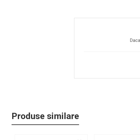
Par Led si Pinspot
Proiectoare
Scene şi Ring-uri de Dans
Stative si schela lumini
Daca
Instrumente Muzicale
Chitare si bass
Claviaturi
Instrumente cu arcus
Instrumente de percutie
Instrumente de suflat
Instrumente si jucarii pentru copii
Instrumente traditionale
Produse similare
Tobe
DJ