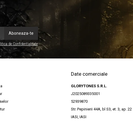
litica de Confidentialitate
Date comerciale
ta
GLORYTONES S.R.L.
ur
J2025089335001
selor
52939870
tur
Str. Pepinierii 44A, bl S3, et. 3, ap. 22
IASI, IASI