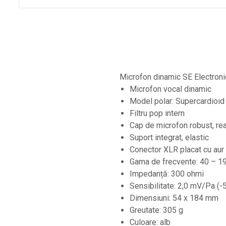
Microfoane lavaliera si headset
Microfoane podcast, USB, iOS /
Android
Microfoane pt Camere Video
Microfoane pt instalatii si conferinta
Microfon dinamic SE Electron
Microfoane Ribbon
Microfon vocal dinamic
Microfoane stereo
Model polar: Supercardioid
Microfoane Suspendabile
Filtru pop intern
Microfoane wireless si sisteme
Cap de microfon robust, real
Suport integrat, elastic
Stative de microfon
Conector XLR placat cu aur
Studio si inregistrari
Gama de frecvente: 40 – 1
Accesorii de microfoane
Impedanță: 300 ohmi
Sensibilitate: 2,0 mV/Pa (-
Accesorii de rack
Dimensiuni: 54 x 184 mm
Accesorii echipamente de studio
Greutate: 305 g
Clape MIDI
Culoare: alb