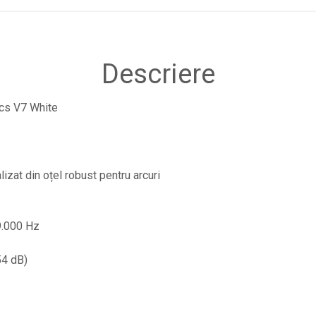
Descriere
ics V7 White
izat din oțel robust pentru arcuri
9.000 Hz
54 dB)