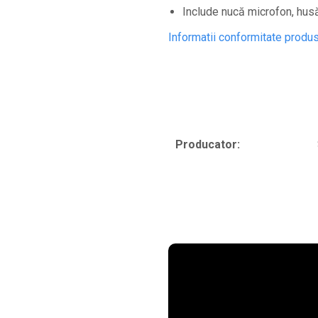
Controllere MIDI - USB DAW
Include nucă microfon, husă
Controllere monitoare de studio
Informatii conformitate produ
Convertoare AD/DA
Interfete audio
Interfete MIDI si Cabluri Midi-USB
Microfoane de studio
Monitoare de studio
Producator:
Pop filtre
Preamplificatoare
Protectii antifonice pentru urechi
Rack studio
Recordere de studio
Recordere portabile
Sintetizatoare