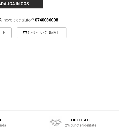
ADAUGA IN COS
Ai nevoie de ajutor?
0740036008
ITE
CERE INFORMATII
TE
FIDELITATE
anda
2% puncte fidelitate