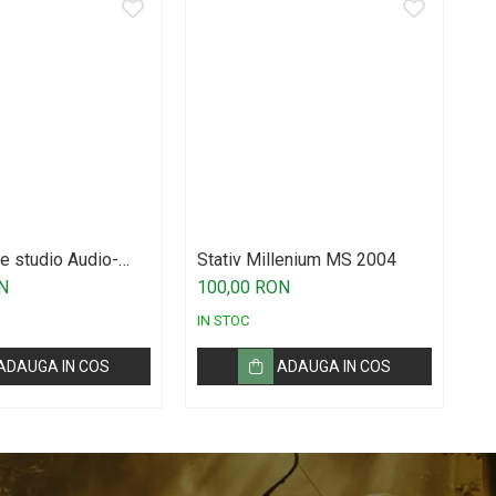
e studio Audio-
Stativ Millenium MS 2004
Co
AT2020
M
N
100,00 RON
5
IN STOC
IN
ADAUGA IN COS
ADAUGA IN COS