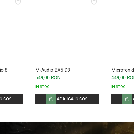
io 8
M-Audio BX5 D3
Microfon d
Technica 
549,00 RON
449,00 RO
IN STOC
IN STOC
N COS
ADAUGA IN COS