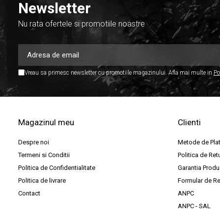
Newsletter
Cabluri de instrumente
Nu rata ofertele si promotiile noastre
Cabluri de microfon
Cabluri DMX
Cabluri la metru
Cabluri MIDI si audio digitale
Vreau sa primesc newsletter cu promotiile magazinului. Afla mai multe in
Po
Cabluri multicore
Conectori
Standuri stative si pupitre
Magazinul meu
Clienti
Accesorii stative
Despre noi
Metode de Pla
Stative de mixer
Termeni si Conditii
Politica de Ret
Stative de partituri
Politica de Confidentialitate
Garantia Produ
Case-uri, rack, huse si genti
Politica de livrare
Formular de Re
Case-uri universale
Contact
ANPC
ANPC - SAL
Pachete si bundle