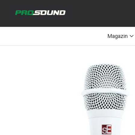
Magazin
Sonorizare / PA
Magazin
Accesorii sonorizare, PA
Adaptoare phantom
Adresare publica 100V
Amplificatoare Audio
Boxe Audio
Ecrane de difuzie
Mixere audio
Monitorizare In-Ear
Pickup-uri, platane & accesorii
Playere si Recordere