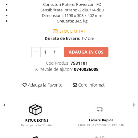
Microfoane pt instalatii si
Conectori Putere: Powercon I/O
conferinta
Sensibilitate Intrare: -2 dBu/+4 dBu
Dimensiuni: 1198 x 303 x 402 mm
Microfoane Ribbon
Greutate: 34.5 kg
Microfoane stereo
STOC LIMITAT
Microfoane Suspendabile
Durata de livrare:
1-7 zile
Microfoane wireless si sisteme
Stative de microfon
ADAUGA IN COS
Studio si inregistrari
Cod Produs:
7531181
Accesorii de microfoane
Ai nevoie de ajutor?
0740036008
Accesorii de rack
Accesorii echipamente de studio
Adauga la Favorite
Cere informatii
Clape MIDI
Controllere MIDI - USB DAW
Controllere monitoare de studio
Convertoare AD/DA
Livrare Rapida
RETUR EXTINS
Interfete audio
GRATUIT la comenzi > 399 RON
Retur pana la 30 zile!
Interfete MIDI si Cabluri Midi-USB