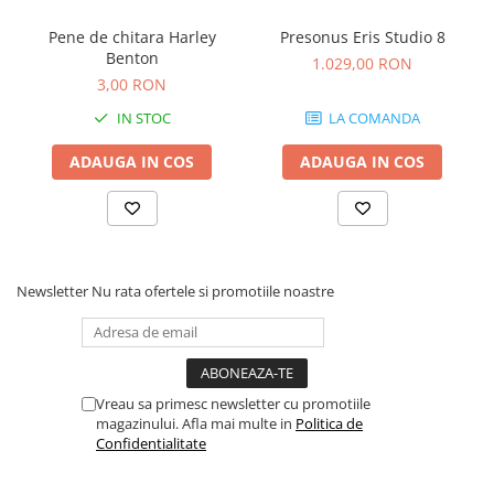
Comenzi si controllere
Ecrane LED
Pene de chitara Harley
Presonus Eris Studio 8
Benton
Efecte de lumini
1.029,00 RON
3,00 RON
Lasere
Masini de fum si ceata
IN STOC
LA COMANDA
Mixere DMX
ADAUGA IN COS
ADAUGA IN COS
Moving Head-uri
Par Led si Pinspot
Proiectoare
Scene şi Ring-uri de Dans
Stative si schela lumini
Newsletter
Nu rata ofertele si promotiile noastre
Instrumente Muzicale
Chitare si bass
Claviaturi
Vreau sa primesc newsletter cu promotiile
Instrumente cu arcus
magazinului. Afla mai multe in
Politica de
Instrumente de percutie
Confidentialitate
Instrumente de suflat