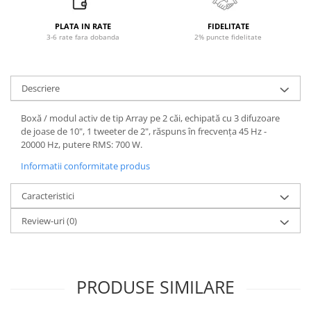
Microfoane de studio
Monitoare de studio
PLATA IN RATE
FIDELITATE
Pop filtre
3-6 rate fara dobanda
2% puncte fidelitate
Preamplificatoare
Protectii antifonice pentru urechi
Descriere
Rack studio
Recordere de studio
Boxă / modul activ de tip Array pe 2 căi, echipată cu 3 difuzoare
Recordere portabile
de joase de 10", 1 tweeter de 2", răspuns în frecvența 45 Hz -
20000 Hz, putere RMS: 700 W.
Sintetizatoare
Standuri si stative de monitoare
Informatii conformitate produs
Subwoofere de studio
Caracteristici
Tratament acustic
Lumini si efecte
Review-uri
(0)
Accesorii pentru lumini
Bare Led
Cabluri de Alimentare
PRODUSE SIMILARE
Case-uri de lumini