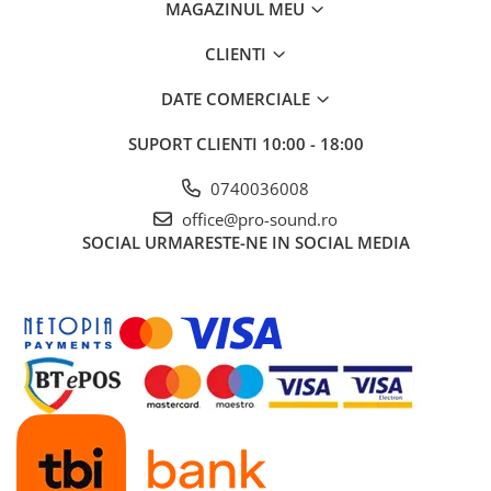
Instrumente si jucarii pentru copii
MAGAZINUL MEU
Instrumente traditionale
CLIENTI
Tobe
DJ
DATE COMERCIALE
Accesorii DJ
SUPORT CLIENTI
10:00 - 18:00
Accesorii Pick-up si Vinyl
Case-uri DJ
0740036008
CD Playere DJ
office@pro-sound.ro
Console DJ
SOCIAL
URMARESTE-NE IN SOCIAL MEDIA
Controllere MIDI - USB DAW
Genti pentru DJ
Mixere DJ
Platane DJ
Samplere si controllere
Stative si pupitre DJ
Cabluri si conectori
Cabluri adaptoare, cabluri Y