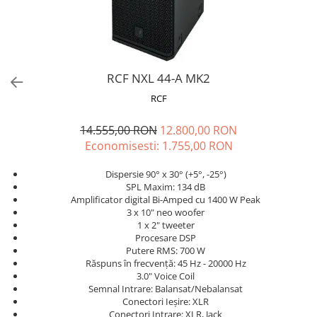
Stabilizatoare de tensiune UPS si
Power Conditioner
Unelte Audio
Microfoane
Accesorii de microfoane
RCF NXL 44-A MK2
Capsule de microfon
RCF
Case-uri de microfoane
14.555,00 RON
12.800,00 RON
Microfoane de broadcast
Economisesti:
1.755,00
RON
Microfoane de instrumente
Microfoane de masurare si
Dispersie 90° x 30° (+5°, -25°)
calibrare
SPL Maxim: 134 dB
Microfoane de studio
Amplificator digital Bi-Amped cu 1400 W Peak
3 x 10" neo woofer
Microfoane de Suprafata
1 x 2" tweeter
Microfoane de voce si live
Procesare DSP
Putere RMS: 700 W
Microfoane lavaliera si headset
Răspuns în frecvență: 45 Hz - 20000 Hz
Microfoane podcast, USB, iOS /
3.0" Voice Coil
Android
Semnal Intrare: Balansat/Nebalansat
Conectori Ieșire: XLR
Microfoane pt Camere Video
Conectori Intrare: XLR, Jack