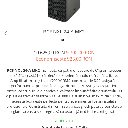
Microfoane de masurare si
calibrare
Microfoane de studio
Microfoane de Suprafata
Microfoane de voce si live
RCF NXL 24-A MK2
Microfoane lavaliera si headset
RCF
Microfoane podcast, USB, iOS /
Android
10.625,00 RON
9.700,00 RON
Microfoane pt Camere Video
Economisesti:
925,00
RON
Microfoane pt instalatii si
conferinta
RCF NXL 24-A MK2
- Echipată cu patru difuzoare de 6" și un tweeter
de 2.5", această boxă oferă o experiență audio de înaltă calitate.
Microfoane Ribbon
Amplificatorul digital de 700 W RMS, controlat de DSP, asigură o
Microfoane stereo
performanță optimizată, iar algoritmii FiRPHASE și Bass Motion
Control contribuie la dinamica și calitatea îmbunătățită a sunetului. Cu
Microfoane Suspendabile
o plajă de frecvență între 60 și 20.000 Hz și un nivel maxim de 132 dB,
Microfoane wireless si sisteme
această boxă este perfectă pentru evenimente live și instalații
profesionale. Construită din lemn stratificat și echipată cu puncte de
Stative de microfon
riglare, aceasta se integrează cu ușurință în diferite configurații.
Studio si inregistrari
IN STOC
Accesorii de microfoane
Durata de livrare:
1-7 zile