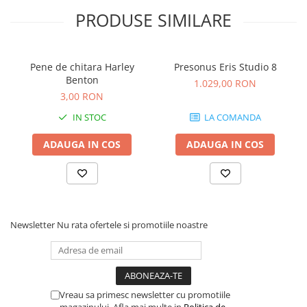
Scene şi Ring-uri de Dans
PRODUSE SIMILARE
Stative si schela lumini
Instrumente Muzicale
Chitare si bass
Pene de chitara Harley
Presonus Eris Studio 8
Claviaturi
Benton
1.029,00 RON
Instrumente cu arcus
3,00 RON
Instrumente de percutie
IN STOC
LA COMANDA
Instrumente de suflat
ADAUGA IN COS
ADAUGA IN COS
Instrumente si jucarii pentru copii
Instrumente traditionale
Tobe
DJ
Accesorii DJ
Newsletter
Nu rata ofertele si promotiile noastre
Accesorii Pick-up si Vinyl
Case-uri DJ
CD Playere DJ
Console DJ
Vreau sa primesc newsletter cu promotiile
magazinului. Afla mai multe in
Politica de