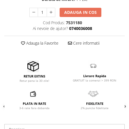
Accesorii de rack
Accesorii echipamente de studio
ADAUGA IN COS
Clape MIDI
Cod Produs:
7531180
Controllere MIDI - USB DAW
Ai nevoie de ajutor?
0740036008
Controllere monitoare de studio
Convertoare AD/DA
Adauga la Favorite
Cere informatii
Interfete audio
Interfete MIDI si Cabluri Midi-USB
Microfoane de studio
Monitoare de studio
Livrare Rapida
RETUR EXTINS
Pop filtre
GRATUIT la comenzi > 399 RON
Retur pana la 30 zile!
Preamplificatoare
Protectii antifonice pentru urechi
Rack studio
PLATA IN RATE
FIDELITATE
Recordere de studio
3-6 rate fara dobanda
2% puncte fidelitate
Recordere portabile
Sintetizatoare