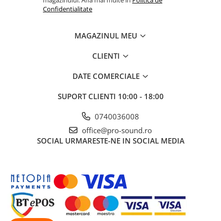
Controllere MIDI - USB DAW
Confidentialitate
Genti pentru DJ
Mixere DJ
MAGAZINUL MEU
Platane DJ
Samplere si controllere
CLIENTI
Stative si pupitre DJ
DATE COMERCIALE
Cabluri si conectori
Cabluri adaptoare, cabluri Y
SUPORT CLIENTI
10:00 - 18:00
Cabluri audio
0740036008
Cabluri de boxe
office@pro-sound.ro
Cabluri de instrumente
SOCIAL
URMARESTE-NE IN SOCIAL MEDIA
Cabluri de microfon
Cabluri DMX
Cabluri la metru
Cabluri MIDI si audio digitale
Cabluri multicore
Conectori