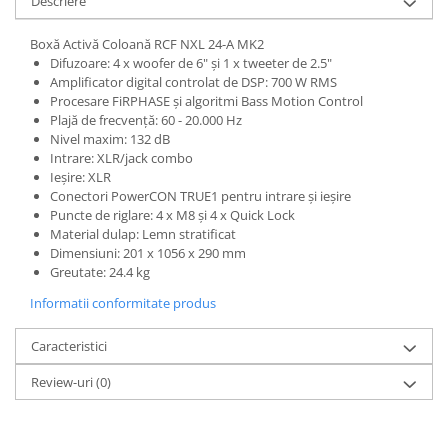
Descriere
Standuri si stative de monitoare
Subwoofere de studio
Boxă Activă Coloană RCF NXL 24-A MK2
Tratament acustic
Difuzoare: 4 x woofer de 6" și 1 x tweeter de 2.5"
Lumini si efecte
Amplificator digital controlat de DSP: 700 W RMS
Procesare FiRPHASE și algoritmi Bass Motion Control
Accesorii pentru lumini
Plajă de frecvență: 60 - 20.000 Hz
Bare Led
Nivel maxim: 132 dB
Intrare: XLR/jack combo
Cabluri de Alimentare
Ieșire: XLR
Case-uri de lumini
Conectori PowerCON TRUE1 pentru intrare și ieșire
Puncte de riglare: 4 x M8 și 4 x Quick Lock
Comenzi si controllere
Material dulap: Lemn stratificat
Ecrane LED
Dimensiuni: 201 x 1056 x 290 mm
Efecte de lumini
Greutate: 24.4 kg
Lasere
Informatii conformitate produs
Masini de fum si ceata
Mixere DMX
Caracteristici
Moving Head-uri
Review-uri
(0)
Par Led si Pinspot
Proiectoare