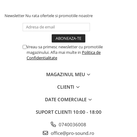
Comenzi si controllere
Ecrane LED
Newsletter
Nu rata ofertele si promotiile noastre
Efecte de lumini
Lasere
Masini de fum si ceata
Mixere DMX
Vreau sa primesc newsletter cu promotiile
Moving Head-uri
magazinului. Afla mai multe in
Politica de
Par Led si Pinspot
Confidentialitate
Proiectoare
Scene şi Ring-uri de Dans
MAGAZINUL MEU
Stative si schela lumini
CLIENTI
Instrumente Muzicale
Chitare si bass
DATE COMERCIALE
Claviaturi
SUPORT CLIENTI
10:00 - 18:00
Instrumente cu arcus
Instrumente de percutie
0740036008
Instrumente de suflat
office@pro-sound.ro