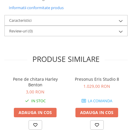
Microfoane de studio
Informatii conformitate produs
Monitoare de studio
Pop filtre
Caracteristici
Preamplificatoare
Review-uri
(0)
Protectii antifonice pentru urechi
Rack studio
Recordere de studio
Recordere portabile
PRODUSE SIMILARE
Sintetizatoare
Standuri si stative de monitoare
Subwoofere de studio
Pene de chitara Harley
Presonus Eris Studio 8
Benton
Tratament acustic
1.029,00 RON
3,00 RON
Lumini si efecte
IN STOC
LA COMANDA
Accesorii pentru lumini
Bare Led
ADAUGA IN COS
ADAUGA IN COS
Cabluri de Alimentare
Case-uri de lumini