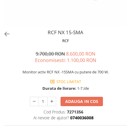
Stabilizatoare de tensiune UPS si
Power Conditioner
Unelte Audio
Microfoane
Accesorii de microfoane
RCF NX 15-SMA
Capsule de microfon
RCF
Case-uri de microfoane
9.700,00 RON
8.600,00 RON
Microfoane de broadcast
Economisesti:
1.100,00
RON
Microfoane de instrumente
Microfoane de masurare si
Monitor activ RCF NX -15SMA cu putere de 700 W.
calibrare
STOC LIMITAT
Microfoane de studio
Durata de livrare:
1-7 zile
Microfoane de Suprafata
Microfoane de voce si live
ADAUGA IN COS
Microfoane lavaliera si headset
Cod Produs:
7271356
Microfoane podcast, USB, iOS /
Ai nevoie de ajutor?
0740036008
Android
Microfoane pt Camere Video