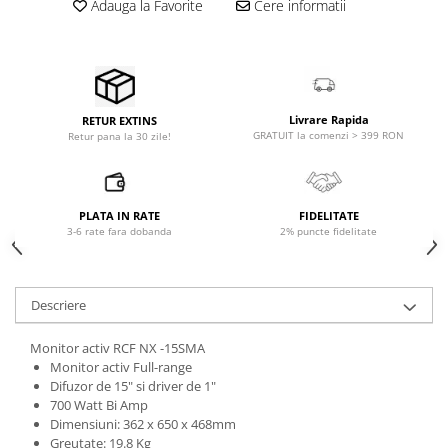
Adauga la Favorite
Cere informatii
Microfoane pt instalatii si
conferinta
Microfoane Ribbon
Microfoane stereo
Microfoane Suspendabile
Livrare Rapida
RETUR EXTINS
Microfoane wireless si sisteme
GRATUIT la comenzi > 399 RON
Retur pana la 30 zile!
Stative de microfon
Studio si inregistrari
Accesorii de microfoane
PLATA IN RATE
FIDELITATE
3-6 rate fara dobanda
2% puncte fidelitate
Accesorii de rack
Accesorii echipamente de studio
Clape MIDI
Descriere
Controllere MIDI - USB DAW
Controllere monitoare de studio
Monitor activ RCF NX -15SMA
Monitor activ Full-range
Convertoare AD/DA
Difuzor de 15" si driver de 1"
Interfete audio
700 Watt Bi Amp
Dimensiuni: 362 x 650 x 468mm
Interfete MIDI si Cabluri Midi-USB
Greutate: 19.8 Kg