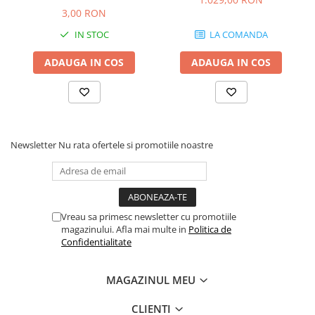
Scene şi Ring-uri de Dans
3,00 RON
Stative si schela lumini
IN STOC
LA COMANDA
Instrumente Muzicale
Chitare si bass
ADAUGA IN COS
ADAUGA IN COS
Claviaturi
Instrumente cu arcus
Instrumente de percutie
Instrumente de suflat
Newsletter
Nu rata ofertele si promotiile noastre
Instrumente si jucarii pentru copii
Instrumente traditionale
Tobe
DJ
Vreau sa primesc newsletter cu promotiile
Accesorii DJ
magazinului. Afla mai multe in
Politica de
Confidentialitate
Accesorii Pick-up si Vinyl
Case-uri DJ
MAGAZINUL MEU
CD Playere DJ
Console DJ
CLIENTI