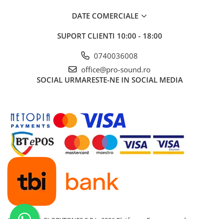
Controllere MIDI - USB DAW
DATE COMERCIALE
Genti pentru DJ
Mixere DJ
SUPORT CLIENTI
10:00 - 18:00
Platane DJ
Samplere si controllere
0740036008
Stative si pupitre DJ
office@pro-sound.ro
Cabluri si conectori
SOCIAL
URMARESTE-NE IN SOCIAL MEDIA
Cabluri adaptoare, cabluri Y
Cabluri audio
Cabluri de boxe
Cabluri de instrumente
Cabluri de microfon
Cabluri DMX
Cabluri la metru
Cabluri MIDI si audio digitale
Cabluri multicore
Conectori