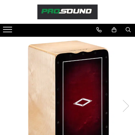
Magazin
Sonorizare / PA
Playere si Recordere
Procesoare si efecte
Shockmount
Stabilizatoare de tensiune UPS si
Power Conditioner
Unelte Audio
Microfoane
Accesorii de microfoane
Capsule de microfon
Case-uri de microfoane
Microfoane de broadcast
Microfoane de instrumente