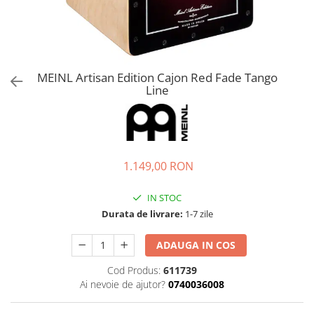
Microfoane de masurare si
calibrare
Microfoane de studio
Microfoane de Suprafata
Microfoane de voce si live
MEINL Artisan Edition Cajon Red Fade Tango
Microfoane lavaliera si headset
Line
Microfoane podcast, USB, iOS /
Android
Microfoane pt Camere Video
Microfoane pt instalatii si
1.149,00 RON
conferinta
Microfoane Ribbon
IN STOC
Microfoane stereo
Durata de livrare:
1-7 zile
Microfoane Suspendabile
Microfoane wireless si sisteme
ADAUGA IN COS
Stative de microfon
Cod Produs:
611739
Studio si inregistrari
Ai nevoie de ajutor?
0740036008
Accesorii de microfoane