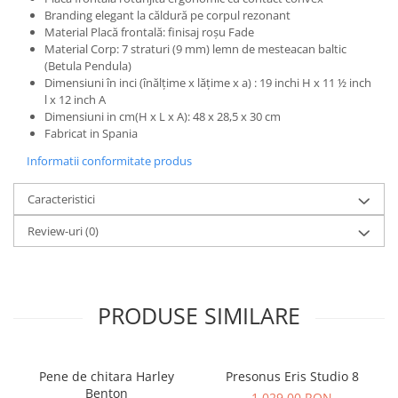
Standuri si stative de monitoare
Branding elegant la căldură pe corpul rezonant
Subwoofere de studio
Material Placă frontală: finisaj roșu Fade
Tratament acustic
Material Corp: 7 straturi (9 mm) lemn de mesteacan baltic
(Betula Pendula)
Lumini si efecte
Dimensiuni în inci (înălțime x lățime x a) : 19 inchi H x 11 ½ inch
Accesorii pentru lumini
l x 12 inch A
Dimensiuni in cm(H x L x A): 48 x 28,5 x 30 cm
Bare Led
Fabricat in Spania
Cabluri de Alimentare
Informatii conformitate produs
Case-uri de lumini
Comenzi si controllere
Caracteristici
Ecrane LED
Review-uri
(0)
Efecte de lumini
Lasere
Masini de fum si ceata
Mixere DMX
PRODUSE SIMILARE
Moving Head-uri
Par Led si Pinspot
Pene de chitara Harley
Presonus Eris Studio 8
Proiectoare
Benton
1.029,00 RON