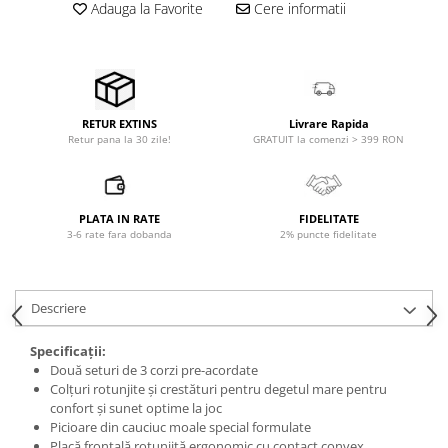
Accesorii de rack
Adauga la Favorite
Cere informatii
Accesorii echipamente de studio
Clape MIDI
Controllere MIDI - USB DAW
Controllere monitoare de studio
Livrare Rapida
RETUR EXTINS
Convertoare AD/DA
GRATUIT la comenzi > 399 RON
Retur pana la 30 zile!
Interfete audio
Interfete MIDI si Cabluri Midi-USB
Microfoane de studio
PLATA IN RATE
FIDELITATE
3-6 rate fara dobanda
2% puncte fidelitate
Monitoare de studio
Pop filtre
Preamplificatoare
Descriere
Protectii antifonice pentru urechi
Rack studio
Specificații:
Două seturi de 3 corzi pre-acordate
Recordere de studio
Colțuri rotunjite și crestături pentru degetul mare pentru
Recordere portabile
confort și sunet optime la joc
Sintetizatoare
Picioare din cauciuc moale special formulate
Placă frontală rotunjită ergonomic cu contact convex