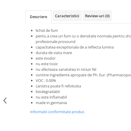
Microfoane pt instalatii si
conferinta
Caracteristici
Review-uri
(0)
Microfoane Ribbon
Descriere
Microfoane stereo
lichid de fum
Microfoane Suspendabile
pentu a crea un fum cu o densitate normala pentru show
Microfoane wireless si sisteme
profesionale prosound
Stative de microfon
capacitatea exceptionala de a reflecta lumina
durata de viata mare
Studio si inregistrari
este inodor
Accesorii de microfoane
nu este toxic
nu afecteaza sanatatea in niciun fel
Accesorii de rack
contine ingrediente apropate de Ph. Eur. (Pharmacopo
Accesorii echipamente de studio
VOC : 0.00%
canistra poate fi refolosita
Clape MIDI
biodegradabil
Controllere MIDI - USB DAW
nu este inflamabil
Controllere monitoare de studio
made in germania
Convertoare AD/DA
Informatii conformitate produs
Interfete audio
Interfete MIDI si Cabluri Midi-USB