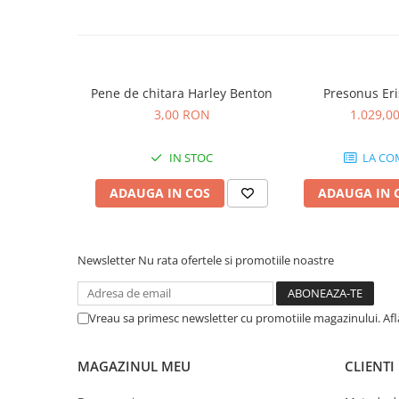
Microfoane de studio
Monitoare de studio
Pop filtre
Preamplificatoare
Pene de chitara Harley Benton
Presonus Eri
Protectii antifonice pentru urechi
3,00 RON
1.029,0
Rack studio
Recordere de studio
IN STOC
LA CO
Recordere portabile
Sintetizatoare
ADAUGA IN COS
ADAUGA IN 
Standuri si stative de monitoare
Subwoofere de studio
Tratament acustic
Newsletter
Nu rata ofertele si promotiile noastre
Lumini si efecte
Accesorii pentru lumini
Vreau sa primesc newsletter cu promotiile magazinului. Af
Bare Led
Cabluri de Alimentare
MAGAZINUL MEU
CLIENTI
Case-uri de lumini