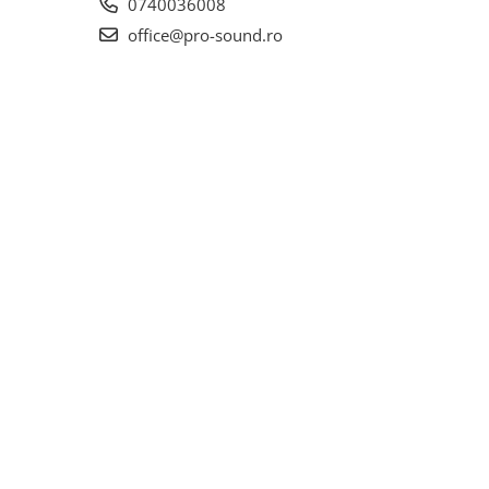
0740036008
office@pro-sound.ro