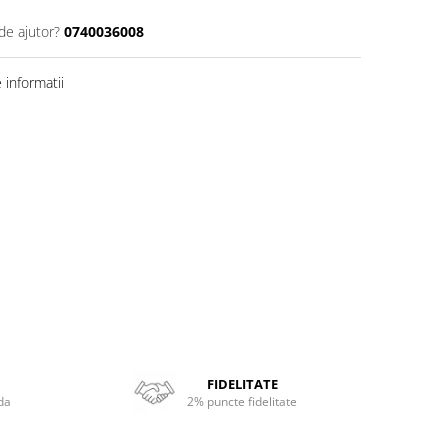
de ajutor?
0740036008
informatii
FIDELITATE
da
2% puncte fidelitate