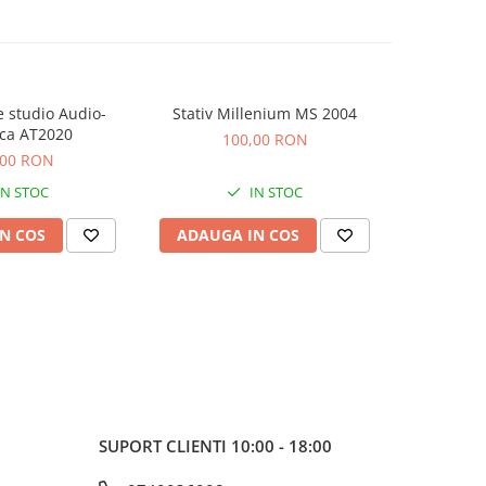
 studio Audio-
Stativ Millenium MS 2004
Consola Nu
ca AT2020
100,00 RON
5
,00 RON
IN STOC
IN STOC
N COS
ADAUGA IN COS
ADAUG
SUPORT CLIENTI
10:00 - 18:00