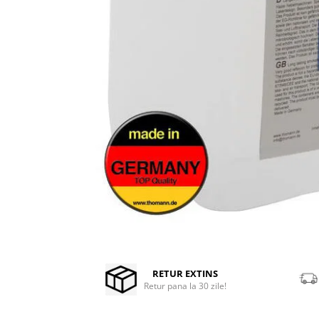
Stabilizatoare de tensiune UPS si
Power Conditioner
Unelte Audio
Microfoane
Accesorii de microfoane
Capsule de microfon
Case-uri de microfoane
Microfoane de broadcast
Microfoane de instrumente
Microfoane de masurare si
calibrare
Microfoane de studio
Microfoane de Suprafata
Microfoane de voce si live
Distribuie
Microfoane lavaliera si headset
pe
Facebook
RETUR EXTINS
Microfoane podcast, USB, iOS /
Retur pana la 30 zile!
Android
Microfoane pt Camere Video