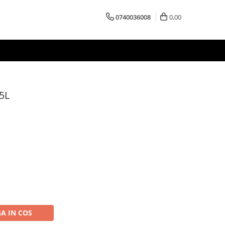
0740036008
0,00
 5L
A IN COS