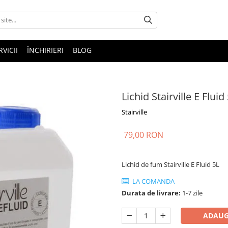
RVICII
ÎNCHIRIERI
BLOG
Lichid Stairville E Fluid
Stairville
79,00 RON
Lichid de fum Stairville E Fluid 5L
LA COMANDA
Durata de livrare:
1-7 zile
ADAUG