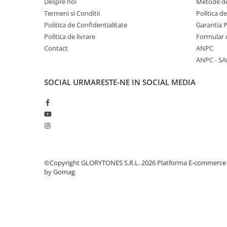
Comenzi si controllere
Despre noi
Metode de
Termeni si Conditii
Politica d
Ecrane LED
Politica de Confidentialitate
Garantia 
Efecte de lumini
Politica de livrare
Formular 
Lasere
Contact
ANPC
Masini de fum si ceata
ANPC - SA
Mixere DMX
Moving Head-uri
SOCIAL
URMARESTE-NE IN SOCIAL MEDIA
Par Led si Pinspot
Proiectoare
Scene şi Ring-uri de Dans
Stative si schela lumini
Instrumente Muzicale
Chitare si bass
©Copyright GLORYTONES S.R.L. 2026
Platforma E-commerce
by Gomag
Claviaturi
Instrumente cu arcus
Instrumente de percutie
Instrumente de suflat