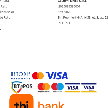
 Plata
GLORYTONES S.R.L.
e Retur
J2025089335001
Produselor
52939870
de Retur
Str. Pepinierii 44A, bl S3, et. 3, ap. 22
IASI, IASI
L