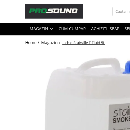
Magazin
MAGAZIN
CUM CUMPAR
ACHIZITII SEAP
SE
Sonorizare / PA
Accesorii sonorizare, PA
Home /
Magazin /
Lichid Stairville E Fluid 5L
Adaptoare phantom
Adresare publica 100V
Amplificatoare Audio
Boxe Audio
Ecrane de difuzie
Mixere audio
Monitorizare In-Ear
Pickup-uri, platane & accesorii
Playere si Recordere
Procesoare si efecte
Shockmount