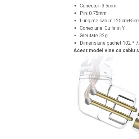
Standuri si stative de monitoare
Conectori 3.5mm
Subwoofere de studio
Pin: 0.75mm
Tratament acustic
Lungime cablu: 125cm±5c
Conexiune: Cu fir in Y
Lumini si efecte
Greutate 32g
Accesorii pentru lumini
Dimensiune pachet 102 * 
Bare Led
Acest model vine cu cablu s
Cabluri de Alimentare
Case-uri de lumini
Comenzi si controllere
Ecrane LED
Efecte de lumini
Lasere
Masini de fum si ceata
Mixere DMX
Moving Head-uri