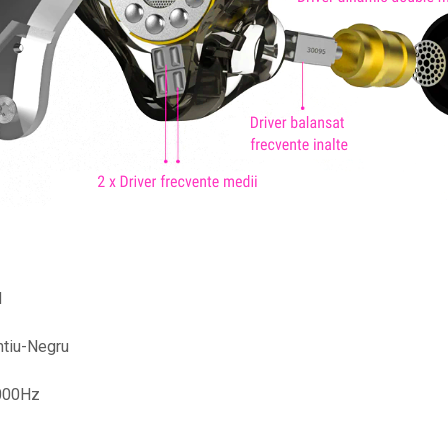
d
intiu-Negru
0000Hz