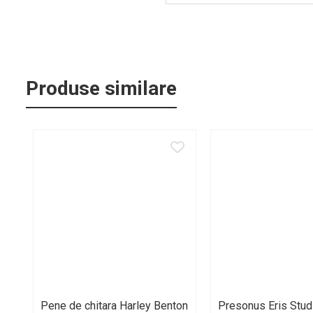
Cabluri de instrumente
Cabluri de microfon
Cabluri DMX
Cabluri la metru
Produse similare
Cabluri MIDI si audio digitale
Cabluri multicore
Conectori
Standuri stative si pupitre
Accesorii stative
Stative de mixer
Stative de partituri
Case-uri, rack, huse si genti
Case-uri universale
Pachete si bundle
Pene de chitara Harley Benton
Presonus Eris Stud