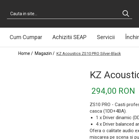
Cum Cumpar
Achizitii SEAP
Servicii
Închir
Home /
Magazin /
KZ Acoustics ZS10 PRO Silver-Black
KZ Acousti
294,00 RON
ZS10 PRO - Casti profes
casca (1DD+4BA).
1 x Driver dinamic (D
4 x Driver balanced 
Ofera o calitate audio e
miscarea pe scena si pu