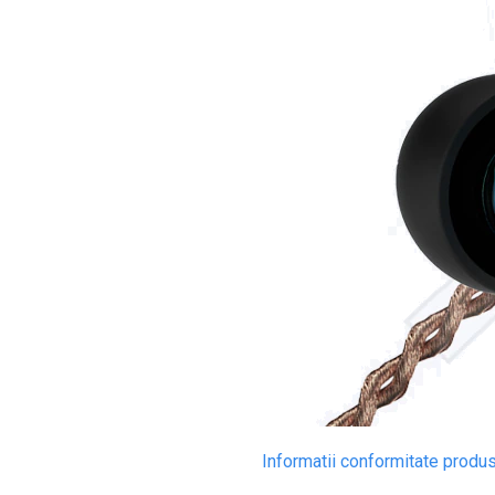
Par Led si Pinspot
Proiectoare
Scene şi Ring-uri de Dans
Stative si schela lumini
Instrumente Muzicale
Chitare si bass
Claviaturi
Instrumente cu arcus
Instrumente de percutie
Instrumente de suflat
Instrumente si jucarii pentru copii
Instrumente traditionale
Tobe
Informatii conformitate produ
DJ