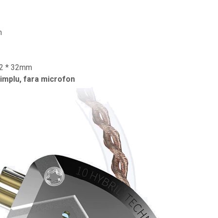
m
72 * 32mm
implu, fara microfon