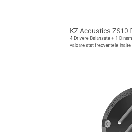
Microfoane lavaliera si headset
Microfoane podcast, USB, iOS /
Android
Microfoane pt Camere Video
KZ Acoustics ZS10 
Microfoane pt instalatii si conferinta
4 Drivere Balansate + 1 Dinami
valoare atat frecventele inalte
Microfoane Ribbon
Microfoane stereo
Microfoane Suspendabile
Microfoane wireless si sisteme
Stative de microfon
Studio si inregistrari
Accesorii de microfoane
Accesorii de rack
Accesorii echipamente de studio
Clape MIDI