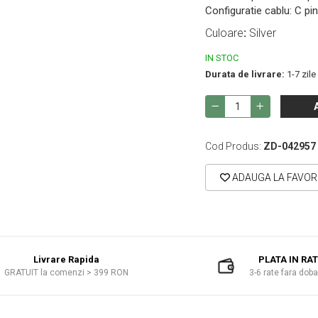
Configuratie cablu: C pin
Culoare
:
Silver
IN STOC
Durata de livrare:
1-7 zile
Cod Produs:
ZD-042957
ADAUGA LA FAVOR
Livrare Rapida
PLATA IN RA
GRATUIT la comenzi > 399 RON
3-6 rate fara dob