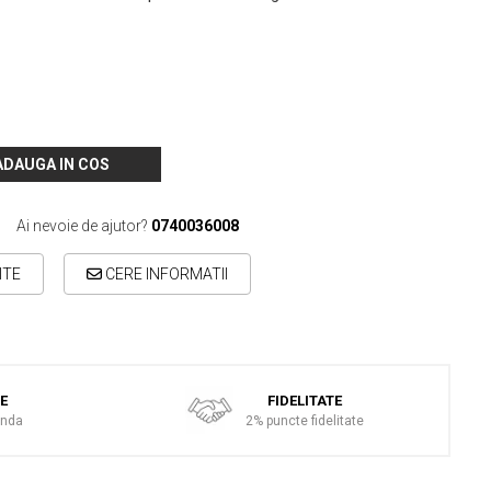
ADAUGA IN COS
Ai nevoie de ajutor?
0740036008
ITE
CERE INFORMATII
TE
FIDELITATE
anda
2% puncte fidelitate