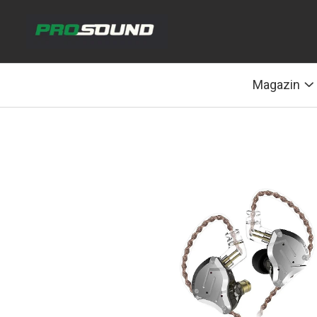
Magazin
Sonorizare / PA
Magazin
Accesorii sonorizare, PA
Adaptoare phantom
Adresare publica 100V
Amplificatoare Audio
Boxe Audio
Ecrane de difuzie
Mixere audio
Monitorizare In-Ear
Pickup-uri, platane & accesorii
Playere si Recordere