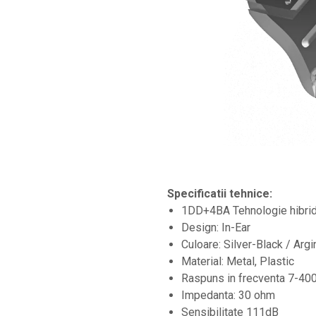
Controllere MIDI - USB DAW
Controllere monitoare de studio
Convertoare AD/DA
Interfete audio
Interfete MIDI si Cabluri Midi-USB
Microfoane de studio
Monitoare de studio
Pop filtre
Preamplificatoare
Specificatii tehnice:
Protectii antifonice pentru urechi
1DD+4BA Tehnologie hibri
Design: In-Ear
Rack studio
Culoare: Silver-Black / Arg
Recordere de studio
Material: Metal, Plastic
Recordere portabile
Raspuns in frecventa 7-4
Impedanta: 30 ohm
Sintetizatoare
Sensibilitate 111dB