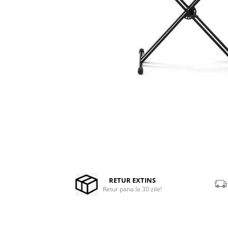
Stabilizatoare de tensiune UPS si
Power Conditioner
Unelte Audio
Microfoane
Accesorii de microfoane
Capsule de microfon
Case-uri de microfoane
Microfoane de broadcast
Microfoane de instrumente
Microfoane de masurare si
calibrare
Microfoane de studio
Microfoane de Suprafata
Distribuie
pe
Microfoane de voce si live
Facebook
RETUR EXTINS
Microfoane lavaliera si headset
Retur pana la 30 zile!
Microfoane podcast, USB, iOS /
Android
Microfoane pt Camere Video