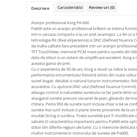
Microfoane pt instalatii si
Caracteristici
Review-uri
(0)
Descriere
conferinta
Microfoane Ribbon
Aranjor profesional Korg PA-600
Microfoane stereo
Pa600 este un aranjor profesional briliant ce imbina functi
Microfoane Suspendabile
intr-o carcasa compacta si la un pret avantajos. La fel ca si
tehnologia RX (Real eXperience) si DNC (Defined Nuance Co
Microfoane wireless si sisteme
de inalta calitate fara precedent intr-un aranjor profesiona
Stative de microfon
TFT TouchView, memorie PCM mare pentru sunete din fabri
Studio si inregistrari
date de stiluri si un sistem de amplificare excelent, Korg a
aceasta gama de pret.
Accesorii de microfoane
Cu o experienta de 50 de ani, Korg a reusit sa ridice la stan
Accesorii de rack
performanta intrumentului folosind artisti din toate colturi
sunet bogat, detaliat si natural tuturor instrumentelor, fol
Accesorii echipamente de studio
acuratetia. Cu ajutorul DNC-ului (Defined Nuance Control) 
Clape MIDI
adauga control si naturalete sunetului ce fac parte dintr-
Controllere MIDI - USB DAW
ataugand sunete precum ciocanel de pian, glisando de trom
chitara. Peste 950 de sunete sunt incluse chiar si 64 se con
Controllere monitoare de studio
sunete mai sunt incluse si piane stereo provenite de la un
Convertoare AD/DA
inculde String si surdina. Toate sunetele pot fi modificate d
salvate.O caracteristica importanta pentru Pa600 este opt
Interfete audio
stiluri din diferite regiuni ale lumii. Cu o memorie dedica
Interfete MIDI si Cabluri Midi-USB
multor instrumente in motorului de sunete ale Pa600.