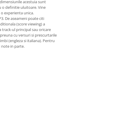
 dimensiunile acestuia sunt
o definitie uluitoare. Vine
 o experienta unica.
MP3. De aseameni poate citi
raditionala (score viewing) a
 track-ul principal sau oricare
mpreuna cu versuri si prescurtarile
imbi (engleza si italiana). Pentru
 note in parte.