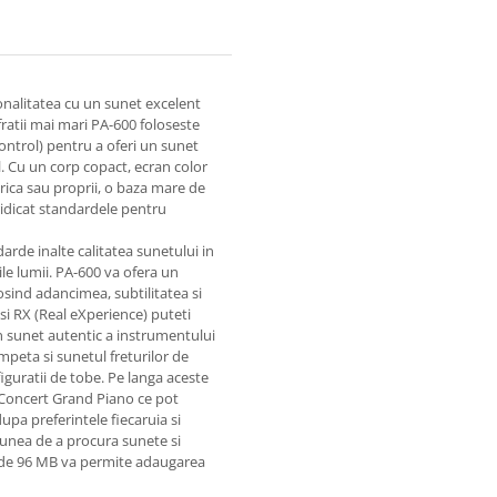
onalitatea cu un sunet excelent
 fratii mai mari PA-600 foloseste
ntrol) pentru a oferi un sunet
l. Cu un corp copact, ecran color
ca sau proprii, o baza mare de
 ridicat standardele pentru
darde inalte calitatea sunetului in
le lumii. PA-600 va ofera un
osind adancimea, subtilitatea si
si RX (Real eXperience) puteti
un sunet autentic a instrumentului
peta si sunetul freturilor de
figuratii de tobe. Pe langa aceste
 Concert Grand Piano ce pot
upa preferintele fiecaruia si
iunea de a procura sunete si
ta de 96 MB va permite adaugarea