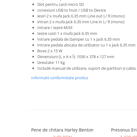
Comenzi si controllere
Slot pentru card micro SD
Ecrane LED
conexiuni USB to host / USB to Device
iesiri 2 x mufa Jack 6.35 mm Line out L/ R (mono)
Efecte de lumini
intrari 2 x mufa Jack 6.35 mm Line in L/ R (mono)
Lasere
Intrare / ieșire MIDI
Masini de fum si ceata
Iesire casti 1 x mufa Jack 6.35 mm
Intrare pedala de Damper cu 1 x Jack 6.35 mm
Mixere DMX
Intrare pedala alocata de utilizator cu 1 x Jack 6.35 mm
Moving Head-uri
Boxe 2 x 15 W
Par Led si Pinspot
Dimensiuni (L x A x Î): 1030 x 378 x 127 mm
Greutate: 11 kg
Proiectoare
Include manual de utilizare, suport de partituri și cabl
Scene şi Ring-uri de Dans
Informatii conformitate produs
Stative si schela lumini
Instrumente Muzicale
Chitare si bass
Claviaturi
Instrumente cu arcus
Instrumente de percutie
Instrumente de suflat
Pene de chitara Harley Benton
Presonus Eri