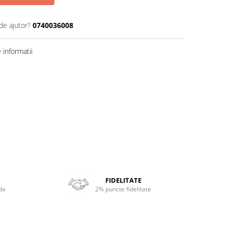
de ajutor?
0740036008
informatii
FIDELITATE
da
2% puncte fidelitate