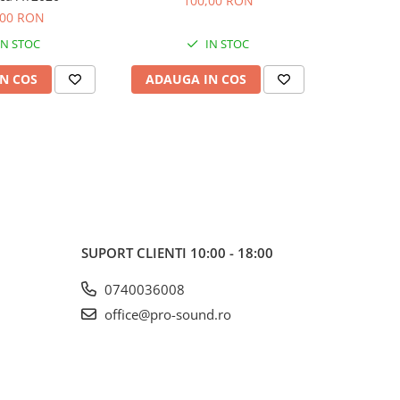
100,00 RON
5
,00 RON
IN STOC
IN STOC
N COS
ADAUGA IN COS
ADAUG
SUPORT CLIENTI
10:00 - 18:00
0740036008
office@pro-sound.ro