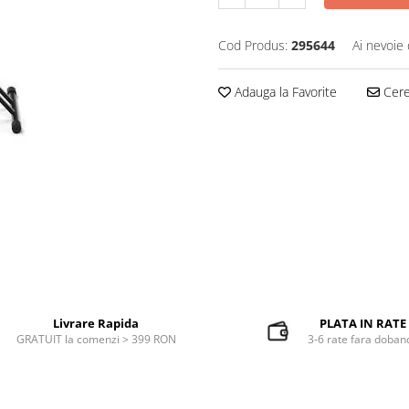
Cod Produs:
295644
Ai nevoie 
Adauga la Favorite
Cere 
Livrare Rapida
PLATA IN RATE
GRATUIT la comenzi > 399 RON
3-6 rate fara doban