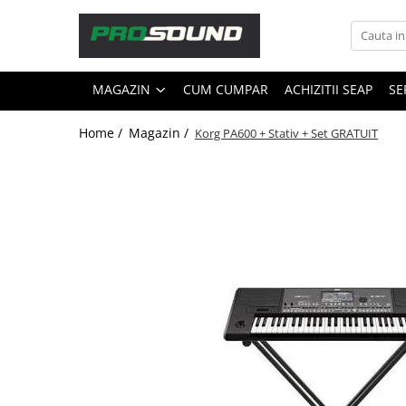
Magazin
MAGAZIN
CUM CUMPAR
ACHIZITII SEAP
SE
Sonorizare / PA
Accesorii sonorizare, PA
Home /
Magazin /
Korg PA600 + Stativ + Set GRATUIT
Adaptoare phantom
Adresare publica 100V
Amplificatoare Audio
Boxe Audio
Ecrane de difuzie
Mixere audio
Monitorizare In-Ear
Pickup-uri, platane & accesorii
Playere si Recordere
Procesoare si efecte
Shockmount