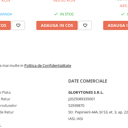
0 RON
549,00 RON
449
MANDA
IN STOC
COS
ADAUGA IN COS
ADAUGA I
la mai multe in
Politica de Confidentialitate
DATE COMERCIALE
 Plata
GLORYTONES S.R.L.
e Retur
J2025089335001
Produselor
52939870
de Retur
Str. Pepinierii 44A, bl S3, et. 3, ap. 22
IASI, IASI
L