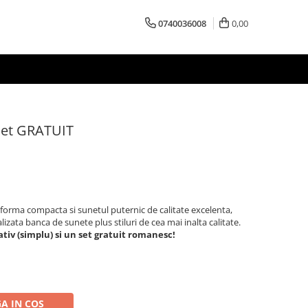
0740036008
0,00
 Set GRATUIT
forma compacta si sunetul puternic de calitate excelenta,
izata banca de sunete plus stiluri de cea mai inalta calitate.
tativ (simplu) si un set gratuit romanesc!
A IN COS