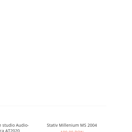
 studio Audio-
Stativ Millenium MS 2004
Consola Nu
ca AT2020