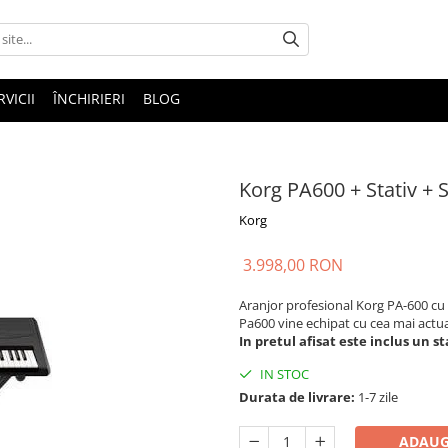
RVICII
ÎNCHIRIERI
BLOG
Korg PA600 + Stativ +
Korg
3.998,00 RON
Aranjor profesional Korg PA-600 cu 
Pa600 vine echipat cu cea mai actual
In pretul afisat este inclus un s
IN STOC
Durata de livrare:
1-7 zile
ADAUG