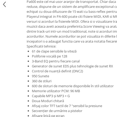
Microfoane de studio
Pa600 este cel mai usor aranjor de transportat. Chiar daca
reduse, dispune de un sistem de amplificare exceptional cu 
Monitoare de studio
echipat cu doua difuzoare de 15 wati cu bass-reflex pentru
Pop filtre
Playerul integrat in PA-600 poate citi fisiere MIDI, KAR si 
Preamplificatoare
versuri si acorduri la fisierele MIDI. Ofera si o vizualizare t
muzicii daca aveti aceasta preferinta.Score Viewing va arata
Protectii antifonice pentru urechi
dintre track-uri intr-un mod traditional, note si acorduri i
Rack studio
acordurilor. Numele acordurilor se pot vizualiza in diferite l
incepatori s-a adaugat functia care va arata notatia fiecarei
Recordere de studio
Specificatii tehnice:
Recordere portabile
61 de clape sensibile la viteză
Sintetizatoare
Polifonie vocală pe 128
3-Band EQ pentru fiecare canal
Standuri si stative de monitoare
Generator de sunet EDS plus tehnologie de sunet RX
Subwoofere de studio
Control de nuanță definit (DNC2)
Tratament acustic
950 Sunete
360 de stiluri
Lumini si efecte
600 de sloturi de memorie disponibile în stil utilizator
Accesorii pentru lumini
Memorie utilizator PCM: 96 MB
Capabile MP3 și MP3 + G
Bare Led
Doua Moduri chitară
Cabluri de Alimentare
Afișaj color TFT tactil de 7 "sensibil la presiune
Case-uri de lumini
Secvențier de urmărire a pistelor
Afișare lirică pe ecran