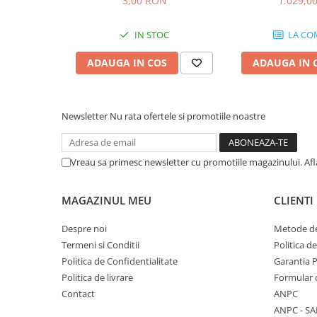
3,00 RON
1.029,0
Instrumente si jucarii pentru copii
Instrumente traditionale
IN STOC
LA CO
Tobe
DJ
ADAUGA IN COS
ADAUGA IN 
Accesorii DJ
Accesorii Pick-up si Vinyl
Case-uri DJ
Newsletter
Nu rata ofertele si promotiile noastre
CD Playere DJ
Console DJ
Vreau sa primesc newsletter cu promotiile magazinului. Af
Controllere MIDI - USB DAW
Genti pentru DJ
MAGAZINUL MEU
CLIENTI
Mixere DJ
Platane DJ
Despre noi
Metode de
Samplere si controllere
Termeni si Conditii
Politica d
Politica de Confidentialitate
Garantia 
Stative si pupitre DJ
Politica de livrare
Formular 
Cabluri si conectori
Contact
ANPC
Cabluri adaptoare, cabluri Y
ANPC - SA