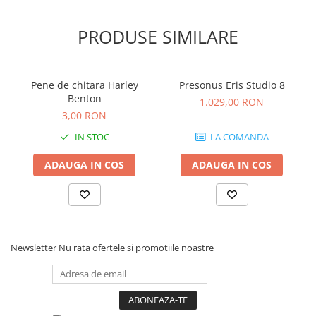
Scene şi Ring-uri de Dans
Stative si schela lumini
PRODUSE SIMILARE
Instrumente Muzicale
Chitare si bass
Claviaturi
Pene de chitara Harley
Presonus Eris Studio 8
Instrumente cu arcus
Benton
1.029,00 RON
Instrumente de percutie
3,00 RON
Instrumente de suflat
IN STOC
LA COMANDA
Instrumente si jucarii pentru copii
ADAUGA IN COS
ADAUGA IN COS
Instrumente traditionale
Tobe
DJ
Accesorii DJ
Accesorii Pick-up si Vinyl
Newsletter
Nu rata ofertele si promotiile noastre
Case-uri DJ
CD Playere DJ
Console DJ