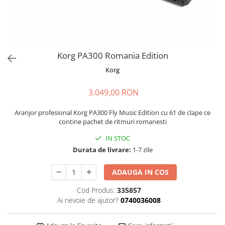
Microfoane de masurare si
calibrare
Microfoane de studio
Microfoane de Suprafata
Microfoane de voce si live
Korg PA300 Romania Edition
Microfoane lavaliera si headset
Korg
Microfoane podcast, USB, iOS /
Android
3.049,00 RON
Microfoane pt Camere Video
Microfoane pt instalatii si
Aranjor profesional Korg PA300 Fly Music Edition cu 61 de clape ce
contine pachet de ritmuri romanesti
conferinta
Microfoane Ribbon
IN STOC
Microfoane stereo
Durata de livrare:
1-7 zile
Microfoane Suspendabile
ADAUGA IN COS
Microfoane wireless si sisteme
Stative de microfon
Cod Produs:
335857
Ai nevoie de ajutor?
0740036008
Studio si inregistrari
Accesorii de microfoane