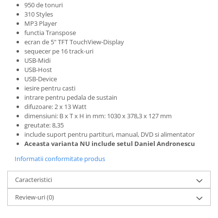
Standuri si stative de monitoare
950 de tonuri
Subwoofere de studio
310 Styles
MP3 Player
Tratament acustic
functia Transpose
Lumini si efecte
ecran de 5" TFT TouchView-Display
sequecer pe 16 track-uri
Accesorii pentru lumini
USB-Midi
Bare Led
USB-Host
USB-Device
Cabluri de Alimentare
iesire pentru casti
Case-uri de lumini
intrare pentru pedala de sustain
Comenzi si controllere
difuzoare: 2 x 13 Watt
dimensiuni: B x T x H in mm: 1030 x 378,3 x 127 mm
Ecrane LED
greutate: 8,35
Efecte de lumini
include suport pentru partituri, manual, DVD si alimentator
Lasere
Aceasta varianta NU include setul Daniel Andronescu
Masini de fum si ceata
Informatii conformitate produs
Mixere DMX
Caracteristici
Moving Head-uri
Par Led si Pinspot
Review-uri
(0)
Proiectoare