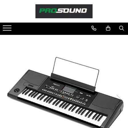
Magazin
Sonorizare / PA
Playere si Recordere
Procesoare si efecte
Shockmount
Stabilizatoare de tensiune UPS si
Power Conditioner
Unelte Audio
Microfoane
Accesorii de microfoane
Capsule de microfon
Case-uri de microfoane
Microfoane de broadcast
Microfoane de instrumente