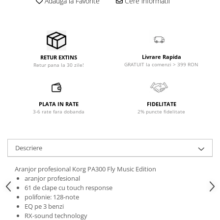
Adauga la Favorite
Cere informatii
Accesorii de rack
Accesorii echipamente de studio
Clape MIDI
Controllere MIDI - USB DAW
Controllere monitoare de studio
Livrare Rapida
RETUR EXTINS
GRATUIT la comenzi > 399 RON
Retur pana la 30 zile!
Convertoare AD/DA
Interfete audio
Interfete MIDI si Cabluri Midi-USB
PLATA IN RATE
FIDELITATE
Microfoane de studio
3-6 rate fara dobanda
2% puncte fidelitate
Monitoare de studio
Pop filtre
Preamplificatoare
Descriere
Protectii antifonice pentru urechi
Aranjor profesional Korg PA300 Fly Music Edition
Rack studio
aranjor profesional
Recordere de studio
61 de clape cu touch response
Recordere portabile
polifonie: 128-note
EQ pe 3 benzi
Sintetizatoare
RX-sound technology