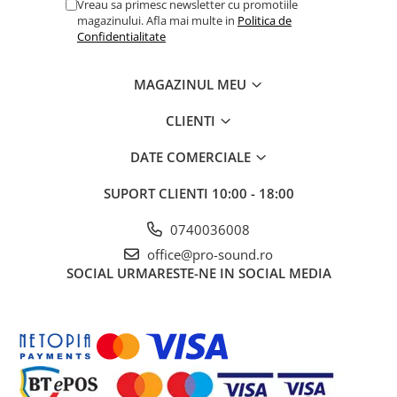
Vreau sa primesc newsletter cu promotiile
Controllere MIDI - USB DAW
magazinului. Afla mai multe in
Politica de
Genti pentru DJ
Confidentialitate
Mixere DJ
Platane DJ
MAGAZINUL MEU
Samplere si controllere
CLIENTI
Stative si pupitre DJ
Cabluri si conectori
DATE COMERCIALE
Cabluri adaptoare, cabluri Y
SUPORT CLIENTI
10:00 - 18:00
Cabluri audio
Cabluri de boxe
0740036008
Cabluri de instrumente
office@pro-sound.ro
Cabluri de microfon
SOCIAL
URMARESTE-NE IN SOCIAL MEDIA
Cabluri DMX
Cabluri la metru
Cabluri MIDI si audio digitale
Cabluri multicore
Conectori