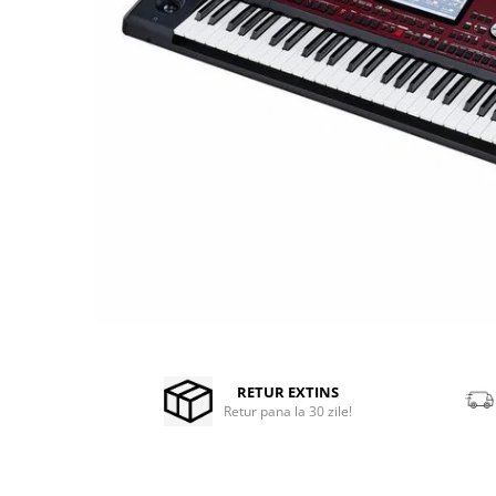
Stabilizatoare de tensiune UPS si
Power Conditioner
Unelte Audio
Microfoane
Accesorii de microfoane
Capsule de microfon
Case-uri de microfoane
Microfoane de broadcast
Microfoane de instrumente
Microfoane de masurare si
calibrare
Microfoane de studio
Microfoane de Suprafata
Distribuie
pe
Microfoane de voce si live
Facebook
RETUR EXTINS
Microfoane lavaliera si headset
Retur pana la 30 zile!
Microfoane podcast, USB, iOS /
Android
Microfoane pt Camere Video