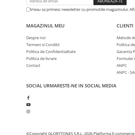
Comenzi si controllere
Ecrane LED
Vreau sa primesc newsletter cu promotiile magazinului. Af
Efecte de lumini
Lasere
MAGAZINUL MEU
CLIENTI
Masini de fum si ceata
Despre noi
Metode de
Mixere DMX
Termeni si Conditii
Politica d
Moving Head-uri
Politica de Confidentialitate
Garantia 
Par Led si Pinspot
Politica de livrare
Formular 
Proiectoare
Contact
ANPC
Scene şi Ring-uri de Dans
ANPC - SA
Stative si schela lumini
SOCIAL
URMARESTE-NE IN SOCIAL MEDIA
Instrumente Muzicale
Chitare si bass
Claviaturi
Instrumente cu arcus
Instrumente de percutie
Instrumente de suflat
©Copyright GLORYTONES S.R.L. 2026
Platforma E-commerce