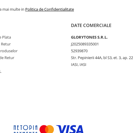
la mai multe in
Politica de Confidentialitate
DATE COMERCIALE
 Plata
GLORYTONES S.R.L.
e Retur
J2025089335001
Produselor
52939870
de Retur
Str. Pepinierii 44A, bl S3, et. 3, ap. 22
IASI, IASI
L