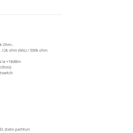
2k Ohm ,
B) ,12k ohm (Mic) / 500k ohm
+N la +18dBm
0 Ohmi)
tswitch
D, stativ partituri