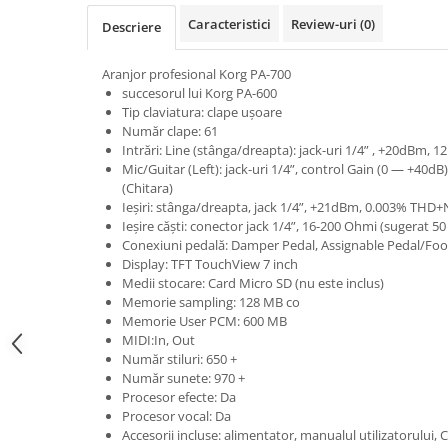
Microfoane pt instalatii si
Caracteristici
Review-uri
(0)
Descriere
conferinta
Microfoane Ribbon
Aranjor profesional Korg PA-700
Microfoane stereo
succesorul lui Korg PA-600
Microfoane Suspendabile
Tip claviatura: clape ușoare
Număr clape: 61
Microfoane wireless si sisteme
Intrări: Line (stânga/dreapta): jack-uri 1/4” , +20dBm, 1
Stative de microfon
Mic/Guitar (Left): jack-uri 1/4”, control Gain (0 — +40d
Studio si inregistrari
(Chitara)
Ieșiri: stânga/dreapta, jack 1/4”, +21dBm, 0.003% THD
Accesorii de microfoane
Ieșire căști: conector jack 1/4”, 16-200 Ohmi (sugerat 5
Accesorii de rack
Conexiuni pedală: Damper Pedal, Assignable Pedal/Foo
Display: TFT TouchView 7 inch
Accesorii echipamente de studio
Medii stocare: Card Micro SD (nu este inclus)
Clape MIDI
Memorie sampling: 128 MB co
Controllere MIDI - USB DAW
Memorie User PCM: 600 MB
MIDI:In, Out
Controllere monitoare de studio
Număr stiluri: 650 +
Convertoare AD/DA
Număr sunete: 970 +
Procesor efecte: Da
Interfete audio
Procesor vocal: Da
Interfete MIDI si Cabluri Midi-USB
Accesorii incluse: alimentator, manualul utilizatorului, C