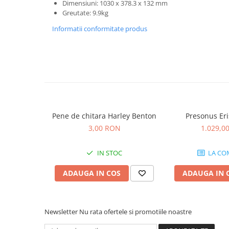
Microfoane de studio
Dimensiuni: 1030 x 378.3 x 132 mm
Greutate: 9.9kg
Monitoare de studio
Pop filtre
Informatii conformitate produs
Preamplificatoare
Protectii antifonice pentru urechi
Rack studio
Recordere de studio
Recordere portabile
Sintetizatoare
Pene de chitara Harley Benton
Presonus Eri
Standuri si stative de monitoare
3,00 RON
1.029,0
Subwoofere de studio
Tratament acustic
IN STOC
LA CO
Lumini si efecte
ADAUGA IN COS
ADAUGA IN 
Accesorii pentru lumini
Bare Led
Cabluri de Alimentare
Newsletter
Nu rata ofertele si promotiile noastre
Case-uri de lumini