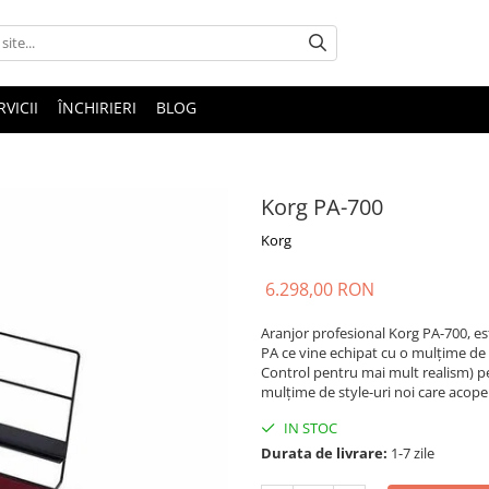
RVICII
ÎNCHIRIERI
BLOG
Korg PA-700
Korg
6.298,00 RON
Aranjor profesional Korg PA-700, es
PA ce vine echipat cu o mulțime de
Control pentru mai mult realism) pe
mulțime de style-uri noi care acope
IN STOC
Durata de livrare:
1-7 zile