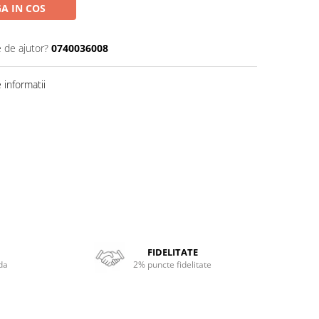
A IN COS
e de ajutor?
0740036008
informatii
FIDELITATE
da
2% puncte fidelitate