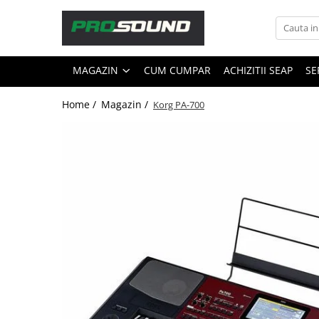
Magazin
MAGAZIN
CUM CUMPAR
ACHIZITII SEAP
SE
Sonorizare / PA
Accesorii sonorizare, PA
Home /
Magazin /
Korg PA-700
Adaptoare phantom
Adresare publica 100V
Amplificatoare Audio
Boxe Audio
Ecrane de difuzie
Mixere audio
Monitorizare In-Ear
Pickup-uri, platane & accesorii
Playere si Recordere
Procesoare si efecte
Shockmount