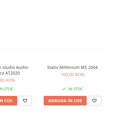
 studio Audio-
Stativ Millenium MS 2004
Consola Nu
ca AT2020
100,00 RON
5
,00 RON
IN STOC
IN STOC
N COS
ADAUGA IN COS
ADAUG