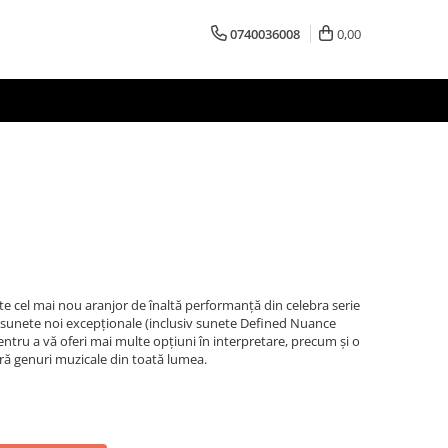
0740036008
0,00
te cel mai nou aranjor de înaltă performanță din celebra serie
 sunete noi excepționale (inclusiv sunete Defined Nuance
ntru a vă oferi mai multe opțiuni în interpretare, precum și o
ră genuri muzicale din toată lumea.