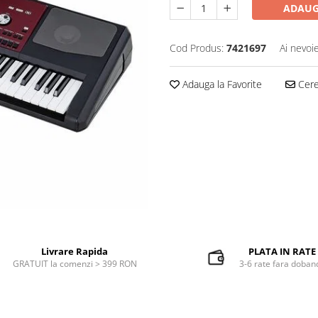
ADAUG
Cod Produs:
7421697
Ai nevoi
Adauga la Favorite
Cere 
Livrare Rapida
PLATA IN RATE
GRATUIT la comenzi > 399 RON
3-6 rate fara doban