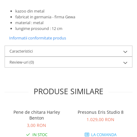
Microfoane de studio
Monitoare de studio
kazoo din metal
Pop filtre
fabricat in germania - firma Gewa
material : metal
Preamplificatoare
lungime prosound : 12 cm
Protectii antifonice pentru urechi
Informatii conformitate produs
Rack studio
Recordere de studio
Caracteristici
Recordere portabile
Review-uri
(0)
Sintetizatoare
Standuri si stative de monitoare
Subwoofere de studio
Tratament acustic
PRODUSE SIMILARE
Lumini si efecte
Accesorii pentru lumini
Pene de chitara Harley
Presonus Eris Studio 8
Bare Led
Benton
1.029,00 RON
Cabluri de Alimentare
3,00 RON
Case-uri de lumini
IN STOC
LA COMANDA