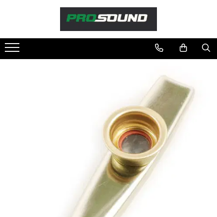
Magazin
Sonorizare / PA
Accesorii sonorizare, PA
Adaptoare phantom
Adresare publica 100V
Amplificatoare Audio
Boxe Audio
Ecrane de difuzie
Mixere audio
Monitorizare In-Ear
Pickup-uri, platane & accesorii
Playere si Recordere
Procesoare si efecte
Shockmount