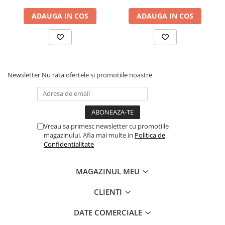
Comenzi si controllere
Ecrane LED
ADAUGA IN COS
ADAUGA IN COS
Efecte de lumini
Lasere
Masini de fum si ceata
Mixere DMX
Newsletter
Nu rata ofertele si promotiile noastre
Moving Head-uri
Par Led si Pinspot
Proiectoare
Scene şi Ring-uri de Dans
Vreau sa primesc newsletter cu promotiile
Stative si schela lumini
magazinului. Afla mai multe in
Politica de
Confidentialitate
Instrumente Muzicale
Chitare si bass
MAGAZINUL MEU
Claviaturi
Instrumente cu arcus
CLIENTI
Instrumente de percutie
DATE COMERCIALE
Instrumente de suflat