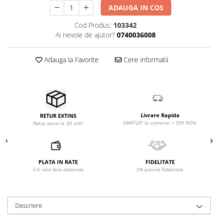
Microfoane pt instalatii si
ADAUGA IN COS
conferinta
Cod Produs:
103342
Microfoane Ribbon
Ai nevoie de ajutor?
0740036008
Microfoane stereo
Microfoane Suspendabile
Adauga la Favorite
Cere informatii
Microfoane wireless si sisteme
Stative de microfon
Studio si inregistrari
Accesorii de microfoane
Livrare Rapida
RETUR EXTINS
Accesorii de rack
GRATUIT la comenzi > 399 RON
Retur pana la 30 zile!
Accesorii echipamente de studio
Clape MIDI
Controllere MIDI - USB DAW
PLATA IN RATE
FIDELITATE
Controllere monitoare de studio
3-6 rate fara dobanda
2% puncte fidelitate
Convertoare AD/DA
Interfete audio
Descriere
Interfete MIDI si Cabluri Midi-USB