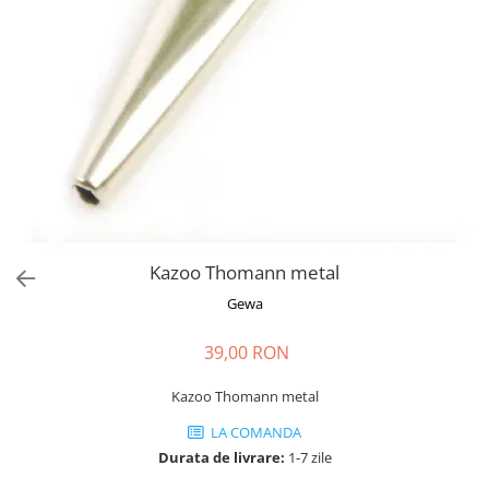
Stabilizatoare de tensiune UPS si
Power Conditioner
Unelte Audio
Microfoane
Accesorii de microfoane
Capsule de microfon
Case-uri de microfoane
Microfoane de broadcast
Microfoane de instrumente
Microfoane de masurare si
Kazoo Thomann metal
calibrare
Gewa
Microfoane de studio
Microfoane de Suprafata
39,00 RON
Microfoane de voce si live
Microfoane lavaliera si headset
Kazoo Thomann metal
Microfoane podcast, USB, iOS /
LA COMANDA
Android
Durata de livrare:
1-7 zile
Microfoane pt Camere Video