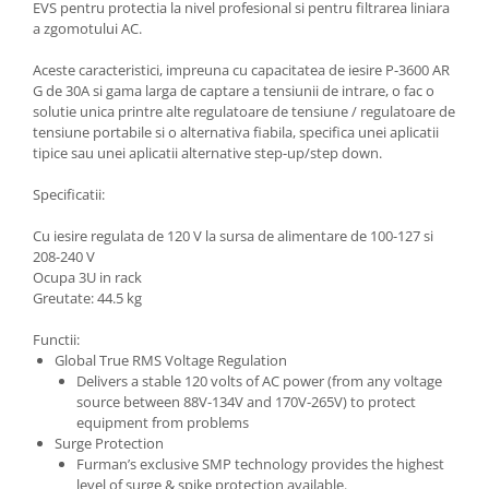
Microfoane de studio
EVS pentru protectia la nivel profesional si pentru filtrarea liniara
a zgomotului AC.
Monitoare de studio
Pop filtre
Aceste caracteristici, impreuna cu capacitatea de iesire P-3600 AR
Preamplificatoare
G de 30A si gama larga de captare a tensiunii de intrare, o fac o
solutie unica printre alte regulatoare de tensiune / regulatoare de
Protectii antifonice pentru urechi
tensiune portabile si o alternativa fiabila, specifica unei aplicatii
Rack studio
tipice sau unei aplicatii alternative step-up/step down.
Recordere de studio
Specificatii:
Recordere portabile
Sintetizatoare
Cu iesire regulata de 120 V la sursa de alimentare de 100-127 si
208-240 V
Standuri si stative de monitoare
Ocupa 3U in rack
Subwoofere de studio
Greutate: 44.5 kg
Tratament acustic
Functii:
Lumini si efecte
Global True RMS Voltage Regulation
Accesorii pentru lumini
Delivers a stable 120 volts of AC power (from any voltage
source between 88V-134V and 170V-265V) to protect
Bare Led
equipment from problems
Cabluri de Alimentare
Surge Protection
Case-uri de lumini
Furman’s exclusive SMP technology provides the highest
level of surge & spike protection available.