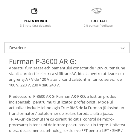
Microfoane pt instalatii si
conferinta
Microfoane Ribbon
PLATA IN RATE
FIDELITATE
Microfoane stereo
3-6 rate fara dobanda
2% puncte fidelitate
Microfoane Suspendabile
Microfoane wireless si sisteme
Stative de microfon
Descriere
Studio si inregistrari
Furman P-3600 AR G:
Accesorii de microfoane
Aparatul furnizeaza echipamentului conectat de 120V cu tensiune
Accesorii de rack
stabila, protectie electrica si filtrare AC, ideala pentru utilizarea cu
angrenaj A / V de 120 V atunci cand calatoriti in tari cu servicii de
Accesorii echipamente de studio
100 V, 220 V, 230 V sau 240 V.
Clape MIDI
Controllere MIDI - USB DAW
Predecesorul P-3600 AR G, Furman AR-PRO, a fost un produs
indispensabil pentru multi utilizatori profesionisti. Modelul
Controllere monitoare de studio
actualizat include tehnologia True RMS de la Furman (folosind un
Convertoare AD/DA
transformator / autoformer de izolare torodala ultra-joasa,
Interfete audio
TRIAC-uri de comutare cu curent ridicat si control de micro-
procesare) la tensiuni de intrare pas cu pas sau in trepte. Unitatea
Interfete MIDI si Cabluri Midi-USB
ofera, de asemenea, tehnologii exclusive FFT pentru LiFT / SMP /