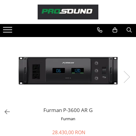
Magazin
Sonorizare / PA
Accesorii sonorizare, PA
Adaptoare phantom
Adresare publica 100V
Amplificatoare Audio
Boxe Audio
Ecrane de difuzie
Mixere audio
Monitorizare In-Ear
Pickup-uri, platane & accesorii
Furman P-3600 AR G
Playere si Recordere
Furman
Procesoare si efecte
Shockmount
28.430,00 RON