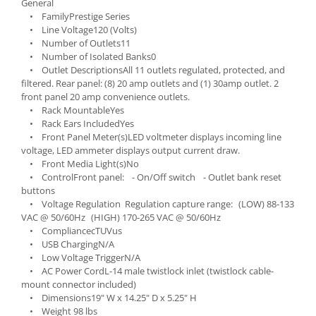
Instrumente si jucarii pentru copii
General
• FamilyPrestige Series
Instrumente traditionale
• Line Voltage120 (Volts)
Tobe
• Number of Outlets11
DJ
• Number of Isolated Banks0
• Outlet DescriptionsAll 11 outlets regulated, protected, and
Accesorii DJ
filtered. Rear panel: (8) 20 amp outlets and (1) 30amp outlet. 2
Accesorii Pick-up si Vinyl
front panel 20 amp convenience outlets.
• Rack MountableYes
Case-uri DJ
• Rack Ears IncludedYes
CD Playere DJ
• Front Panel Meter(s)LED voltmeter displays incoming line
Console DJ
voltage, LED ammeter displays output current draw.
• Front Media Light(s)No
Controllere MIDI - USB DAW
• ControlFront panel: - On/Off switch - Outlet bank reset
Genti pentru DJ
buttons
• Voltage Regulation Regulation capture range: (LOW) 88-133
Mixere DJ
VAC @ 50/60Hz (HIGH) 170-265 VAC @ 50/60Hz
Platane DJ
• CompliancecTUVus
Samplere si controllere
• USB ChargingN/A
• Low Voltage TriggerN/A
Stative si pupitre DJ
• AC Power CordL-14 male twistlock inlet (twistlock cable-
Cabluri si conectori
mount connector included)
• Dimensions19" W x 14.25" D x 5.25" H
Cabluri adaptoare, cabluri Y
• Weight 98 lbs