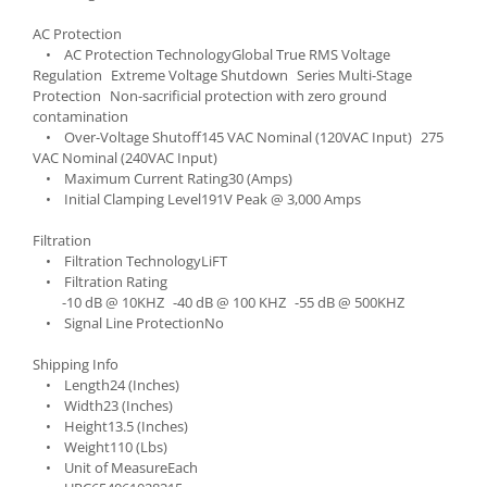
Cabluri audio
Cabluri de boxe
AC Protection
• AC Protection TechnologyGlobal True RMS Voltage
Cabluri de instrumente
Regulation Extreme Voltage Shutdown Series Multi-Stage
Cabluri de microfon
Protection Non-sacrificial protection with zero ground
contamination
Cabluri DMX
• Over-Voltage Shutoff145 VAC Nominal (120VAC Input) 275
Cabluri la metru
VAC Nominal (240VAC Input)
Cabluri MIDI si audio digitale
• Maximum Current Rating30 (Amps)
• Initial Clamping Level191V Peak @ 3,000 Amps
Cabluri multicore
Conectori
Filtration
Standuri stative si pupitre
• Filtration TechnologyLiFT
• Filtration Rating
Accesorii stative
-10 dB @ 10KHZ -40 dB @ 100 KHZ -55 dB @ 500KHZ
Stative de mixer
• Signal Line ProtectionNo
Stative de partituri
Shipping Info
Case-uri, rack, huse si genti
• Length24 (Inches)
• Width23 (Inches)
Case-uri universale
• Height13.5 (Inches)
Pachete si bundle
• Weight110 (Lbs)
• Unit of MeasureEach
Casti Audio