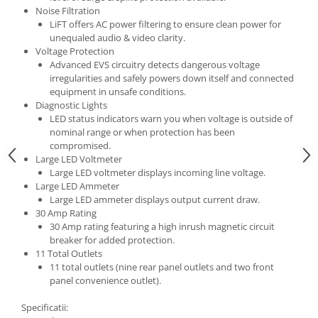
Comenzi si controllere
Noise Filtration
Ecrane LED
LiFT offers AC power filtering to ensure clean power for
Efecte de lumini
unequaled audio & video clarity.
Voltage Protection
Lasere
Advanced EVS circuitry detects dangerous voltage
Masini de fum si ceata
irregularities and safely powers down itself and connected
equipment in unsafe conditions.
Mixere DMX
Diagnostic Lights
Moving Head-uri
LED status indicators warn you when voltage is outside of
Par Led si Pinspot
nominal range or when protection has been
compromised.
Proiectoare
Large LED Voltmeter
Scene şi Ring-uri de Dans
Large LED voltmeter displays incoming line voltage.
Stative si schela lumini
Large LED Ammeter
Large LED ammeter displays output current draw.
Instrumente Muzicale
30 Amp Rating
Chitare si bass
30 Amp rating featuring a high inrush magnetic circuit
breaker for added protection.
Claviaturi
11 Total Outlets
Instrumente cu arcus
11 total outlets (nine rear panel outlets and two front
panel convenience outlet).
Instrumente de percutie
Instrumente de suflat
Specificatii: