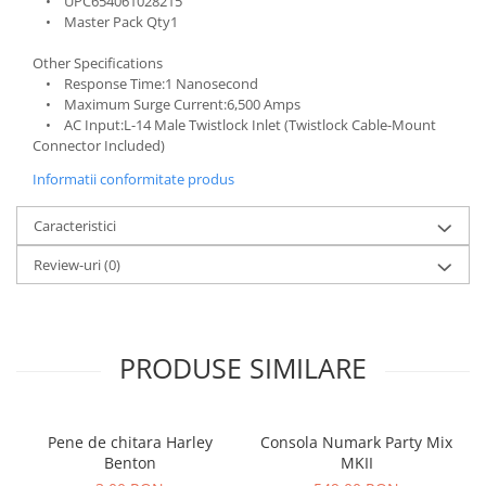
• UPC654061028215
Amplificatoare de casti
• Master Pack Qty1
Cabluri Earpad si accesorii de casti
Other Specifications
Casti broadcast si Casti cu Microfon
• Response Time:1 Nanosecond
Casti DJ
• Maximum Surge Current:6,500 Amps
• AC Input:L-14 Male Twistlock Inlet (Twistlock Cable-Mount
Casti Hi-fi
Connector Included)
Casti In ear pentru monitorizare
Informatii conformitate produs
Casti Noise Cancelling
Casti Studio
Caracteristici
Casti wireless / fara fir
Review-uri
(0)
Idei de cadouri
PRODUSE SIMILARE
Pene de chitara Harley
Consola Numark Party Mix
Benton
MKII