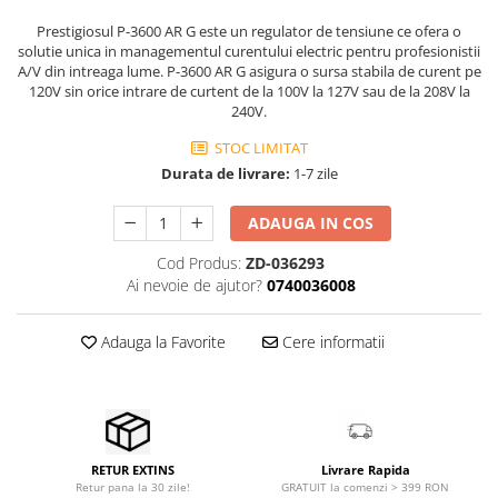
Stabilizatoare de tensiune UPS si
Power Conditioner
Prestigiosul P-3600 AR G este un regulator de tensiune ce ofera o
solutie unica in managementul curentului electric pentru profesionistii
Unelte Audio
A/V din intreaga lume. P-3600 AR G asigura o sursa stabila de curent pe
Microfoane
120V sin orice intrare de curtent de la 100V la 127V sau de la 208V la
240V.
Accesorii de microfoane
Capsule de microfon
STOC LIMITAT
Durata de livrare:
1-7 zile
Case-uri de microfoane
Microfoane de broadcast
ADAUGA IN COS
Microfoane de instrumente
Microfoane de masurare si
Cod Produs:
ZD-036293
calibrare
Ai nevoie de ajutor?
0740036008
Microfoane de studio
Microfoane de Suprafata
Adauga la Favorite
Cere informatii
Microfoane de voce si live
Microfoane lavaliera si headset
Microfoane podcast, USB, iOS /
Android
Livrare Rapida
RETUR EXTINS
Microfoane pt Camere Video
GRATUIT la comenzi > 399 RON
Retur pana la 30 zile!