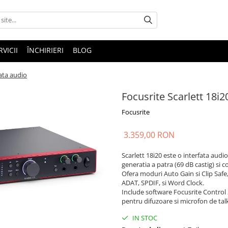
RVICII
ÎNCHIRIERI
BLOG
fata audio
Focusrite Scarlett 18i2
Focusrite
3.359,00 RON
Scarlett 18i20 este o interfata audio
generatia a patra (69 dB castig) si 
Ofera moduri Auto Gain si Clip Safe,
ADAT, SPDIF, si Word Clock.
Include software Focusrite Control 
pentru difuzoare si microfon de talk
IN STOC