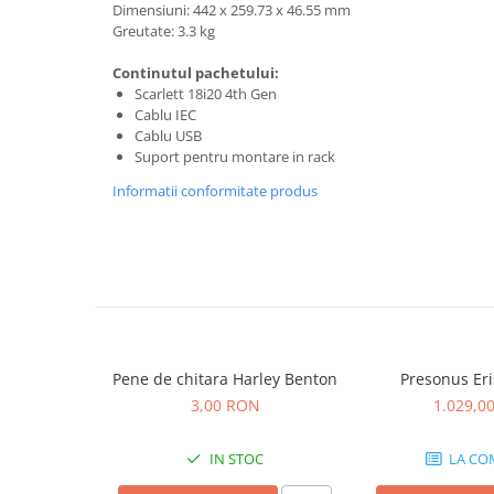
Controllere MIDI - USB DAW
Dimensiuni: 442 x 259.73 x 46.55 mm
Greutate: 3.3 kg
Genti pentru DJ
Mixere DJ
Continutul pachetului:
Platane DJ
Scarlett 18i20 4th Gen
Cablu IEC
Samplere si controllere
Cablu USB
Stative si pupitre DJ
Suport pentru montare in rack
Cabluri si conectori
Informatii conformitate produs
Cabluri adaptoare, cabluri Y
Cabluri audio
Cabluri de boxe
Cabluri de instrumente
Cabluri de microfon
Cabluri DMX
Pene de chitara Harley Benton
Presonus Eri
Cabluri la metru
3,00 RON
1.029,0
Cabluri MIDI si audio digitale
Cabluri multicore
IN STOC
LA CO
Conectori