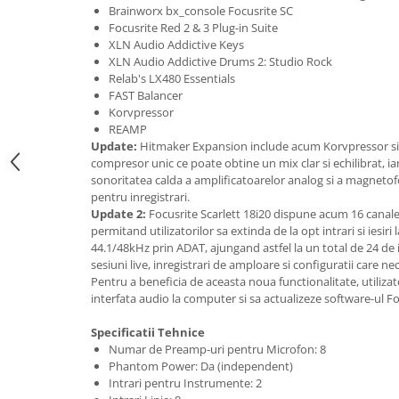
Standuri si stative de monitoare
Brainworx bx_console Focusrite SC
Subwoofere de studio
Focusrite Red 2 & 3 Plug-in Suite
XLN Audio Addictive Keys
Tratament acustic
XLN Audio Addictive Drums 2: Studio Rock
Lumini si efecte
Relab's LX480 Essentials
FAST Balancer
Accesorii pentru lumini
Korvpressor
Bare Led
REAMP
Cabluri de Alimentare
Update:
Hitmaker Expansion include acum Korvpressor si
compresor unic ce poate obtine un mix clar si echilibrat, 
Case-uri de lumini
sonoritatea calda a amplificatoarelor analog si a magnetofo
Comenzi si controllere
pentru inregistrari.
Update 2:
Focusrite Scarlett 18i20 dispune acum 16 canale
Ecrane LED
permitand utilizatorilor sa extinda de la opt intrari si iesiri la
Efecte de lumini
44.1/48kHz prin ADAT, ajungand astfel la un total de 24 de int
Lasere
sesiuni live, inregistrari de amploare si configuratii care nece
Pentru a beneficia de aceasta noua functionalitate, utilizat
Masini de fum si ceata
interfata audio la computer si sa actualizeze software-ul Fo
Mixere DMX
Moving Head-uri
Specificatii Tehnice
Numar de Preamp-uri pentru Microfon: 8
Par Led si Pinspot
Phantom Power: Da (independent)
Proiectoare
Intrari pentru Instrumente: 2