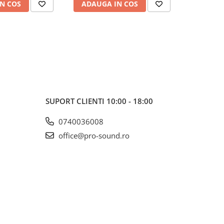
N COS
ADAUGA IN COS
ADAUG
SUPORT CLIENTI
10:00 - 18:00
0740036008
office@pro-sound.ro