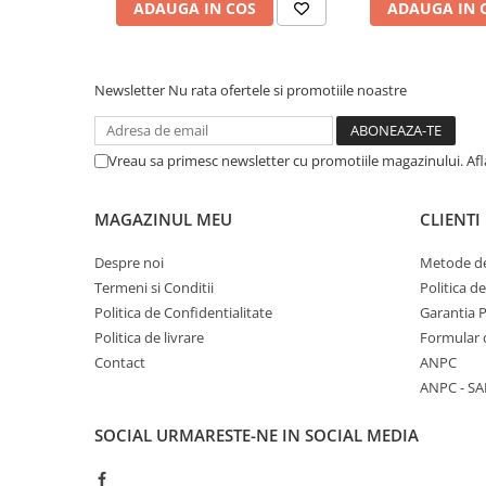
Standuri stative si pupitre
ADAUGA IN COS
ADAUGA IN 
Accesorii stative
Stative de mixer
Newsletter
Nu rata ofertele si promotiile noastre
Stative de partituri
Case-uri, rack, huse si genti
Case-uri universale
Vreau sa primesc newsletter cu promotiile magazinului. Af
Pachete si bundle
MAGAZINUL MEU
CLIENTI
Casti Audio
Amplificatoare de casti
Despre noi
Metode de
Cabluri Earpad si accesorii de casti
Termeni si Conditii
Politica d
Casti broadcast si Casti cu Microfon
Politica de Confidentialitate
Garantia 
Casti DJ
Politica de livrare
Formular 
Contact
ANPC
Casti Hi-fi
ANPC - SA
Casti In ear pentru monitorizare
Casti Noise Cancelling
SOCIAL
URMARESTE-NE IN SOCIAL MEDIA
Casti Studio
Casti wireless / fara fir