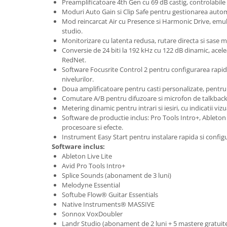
Preamplificatoare 4th Gen cu 69 dB castig, controlabile
Accesorii de rack
Moduri Auto Gain si Clip Safe pentru gestionarea automa
Accesorii echipamente de studio
Mod reincarcat Air cu Presence si Harmonic Drive, emu
Clape MIDI
studio.
Monitorizare cu latenta redusa, rutare directa si sase m
Controllere MIDI - USB DAW
Conversie de 24 biti la 192 kHz cu 122 dB dinamic, ace
Controllere monitoare de studio
RedNet.
Software Focusrite Control 2 pentru configurarea rapida
Convertoare AD/DA
nivelurilor.
Interfete audio
Doua amplificatoare pentru casti personalizate, pentr
Interfete MIDI si Cabluri Midi-USB
Comutare A/B pentru difuzoare si microfon de talkback
Metering dinamic pentru intrari si iesiri, cu indicatii viz
Microfoane de studio
Software de productie inclus: Pro Tools Intro+, Ableton 
Monitoare de studio
procesoare si efecte.
Pop filtre
Instrument Easy Start pentru instalare rapida si config
Software inclus:
Preamplificatoare
Ableton Live Lite
Protectii antifonice pentru urechi
Avid Pro Tools Intro+
Splice Sounds (abonament de 3 luni)
Rack studio
Melodyne Essential
Recordere de studio
Softube Flow® Guitar Essentials
Recordere portabile
Native Instruments® MASSIVE
Sonnox VoxDoubler
Sintetizatoare
Landr Studio (abonament de 2 luni + 5 mastere gratuit