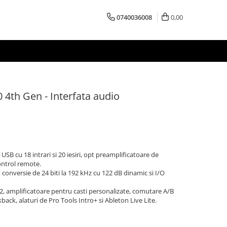
0740036008
0,00
0 4th Gen - Interfata audio
 USB cu 18 intrari si 20 iesiri, opt preamplificatoare de
control remote.
 conversie de 24 biti la 192 kHz cu 122 dB dinamic si I/O
2, amplificatoare pentru casti personalizate, comutare A/B
back, alaturi de Pro Tools Intro+ si Ableton Live Lite.