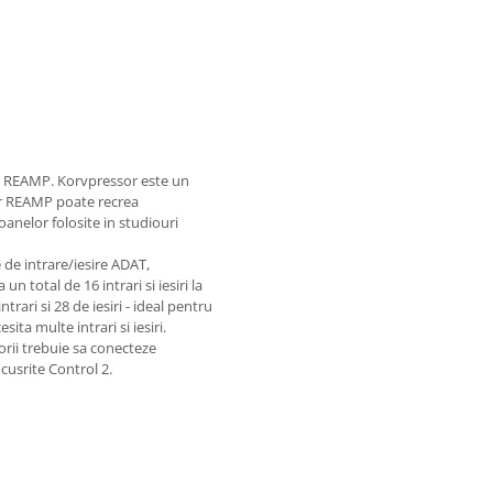
 REAMP. Korvpressor este un
iar REAMP poate recrea
anelor folosite in studiouri
 de intrare/iesire ADAT,
 un total de 16 intrari si iesiri la
rari si 28 de iesiri - ideal pentru
sita multe intrari si iesiri.
orii trebuie sa conecteze
cusrite Control 2.