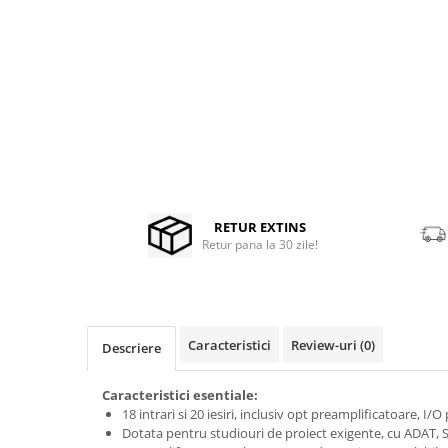
Microfoane de masurare si
calibrare
Distribuie
Microfoane de studio
pe
Microfoane de Suprafata
Facebook
Microfoane de voce si live
Microfoane lavaliera si headset
Microfoane podcast, USB, iOS /
Android
Microfoane pt Camere Video
Microfoane pt instalatii si
RETUR EXTINS
conferinta
Retur pana la 30 zile!
Microfoane Ribbon
Microfoane stereo
Microfoane Suspendabile
Caracteristici
Review-uri
(0)
Microfoane wireless si sisteme
Descriere
Stative de microfon
Caracteristici esentiale:
Studio si inregistrari
18 intrari si 20 iesiri, inclusiv opt preamplificatoare, I/
Accesorii de microfoane
Dotata pentru studiouri de proiect exigente, cu ADAT, 