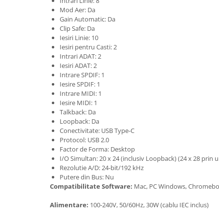
Intrari Linie: 8
Scene şi Ring-uri de Dans
Mod Aer: Da
Stative si schela lumini
Gain Automatic: Da
Instrumente Muzicale
Clip Safe: Da
Iesiri Linie: 10
Chitare si bass
Iesiri pentru Casti: 2
Claviaturi
Intrari ADAT: 2
Iesiri ADAT: 2
Instrumente cu arcus
Intrare SPDIF: 1
Instrumente de percutie
Iesire SPDIF: 1
Instrumente de suflat
Intrare MIDI: 1
Iesire MIDI: 1
Instrumente si jucarii pentru copii
Talkback: Da
Instrumente traditionale
Loopback: Da
Tobe
Conectivitate: USB Type-C
Protocol: USB 2.0
DJ
Factor de Forma: Desktop
Accesorii DJ
I/O Simultan: 20 x 24 (inclusiv Loopback) (24 x 28 prin
Rezolutie A/D: 24-bit/192 kHz
Accesorii Pick-up si Vinyl
Putere din Bus: Nu
Case-uri DJ
Compatibilitate Software:
Mac, PC Windows, Chromebook
CD Playere DJ
Alimentare:
100-240V, 50/60Hz, 30W (cablu IEC inclus)
Console DJ