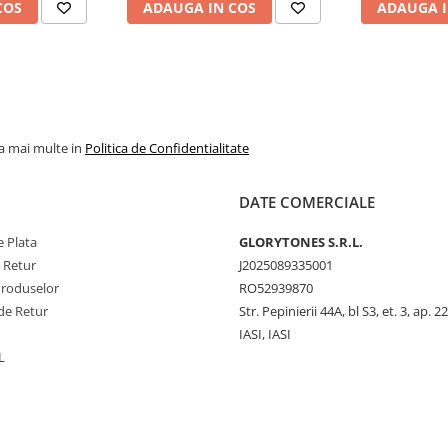
COS
ADAUGA IN COS
ADAUGA I
la mai multe in
Politica de Confidentialitate
DATE COMERCIALE
 Plata
GLORYTONES S.R.L.
e Retur
J2025089335001
Produselor
RO52939870
de Retur
Str. Pepinierii 44A, bl S3, et. 3, ap. 22
IASI, IASI
L