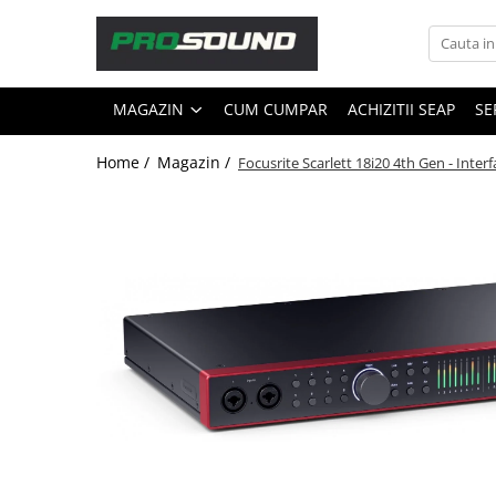
Magazin
MAGAZIN
CUM CUMPAR
ACHIZITII SEAP
SE
Sonorizare / PA
Playere si Recordere
Home /
Magazin /
Focusrite Scarlett 18i20 4th Gen - Inter
Procesoare si efecte
Shockmount
Stabilizatoare de tensiune UPS si
Power Conditioner
Unelte Audio
Microfoane
Accesorii de microfoane
Capsule de microfon
Case-uri de microfoane
Microfoane de broadcast
Microfoane de instrumente