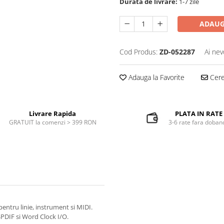
Durata de livrare:
1-7 zile
ADAUG
Cod Produs:
ZD-052287
Ai nev
Adauga la Favorite
Cere 
Livrare Rapida
PLATA IN RATE
GRATUIT la comenzi > 399 RON
3-6 rate fara doban
O pentru linie, instrument si MIDI.
SPDIF si Word Clock I/O.