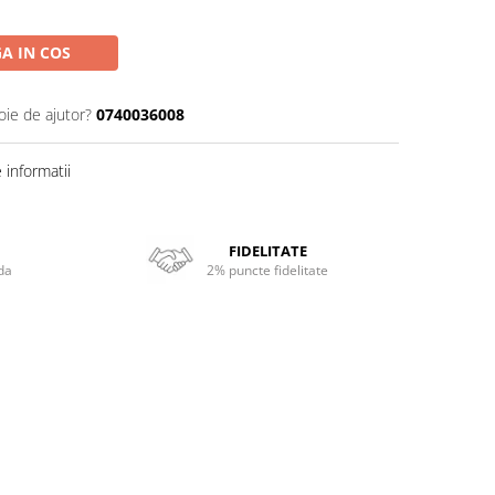
A IN COS
oie de ajutor?
0740036008
informatii
FIDELITATE
da
2% puncte fidelitate