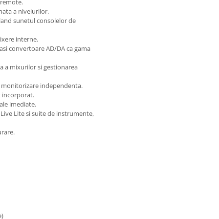
 remote.
ta a nivelurilor.
land sunetul consolelor de
ixere interne.
leasi convertoare AD/DA ca gama
 a mixurilor si gestionarea
u monitorizare independenta.
 incorporat.
uale imediate.
Live Lite si suite de instrumente,
urare.
e)