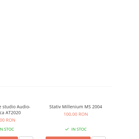
 studio Audio-
Stativ Millenium MS 2004
Consola Nu
ca AT2020
100,00 RON
5
,00 RON
IN STOC
IN STOC